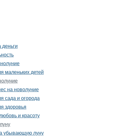
 деньги
ьность
лнолуние
ля маленьких детей
волуние
нес на новолуние
я сада и огорода
ля здоровья
любовь и красоту
луну
на убывающую луну