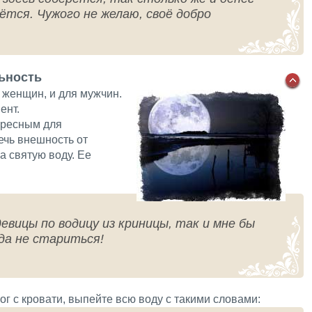
дётся. Чужого не желаю, своё добро
ьность
 женщин, и для мужчин.
ент.
ересным для
ечь внешность от
а святую воду. Ее
девицы по водицу из криницы, так и мне бы
да не стариться!
ог с кровати, выпейте всю воду с такими словами: