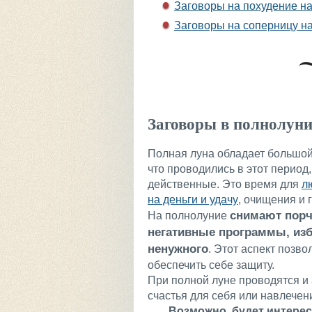
Заговоры на похудение н
Заговоры на соперницу н
Заговоры в полнолуни
Полная луна обладает большой
что проводились в этот период
действенные. Это время для
л
на деньги и удачу
, очищения
и 
снимают порч
На полнолуние
негативные программы, из
ненужного
. Этот аспект позво
обеспечить себе защиту.
При полной луне проводятся и
счастья для себя или навлечени
Возможно, будет интере