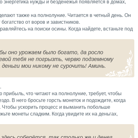
то энергетика нужды и безденежья появляется в домах,
 делают также на полнолуние. Читается в четный день. Он
 богатство от воров и завистников.
равляйтесь на поиски осины. Когда найдете, встаньте под
бы оно урожаем было богато, да росло
евой тебя не погрызть, червю подземному
 деньги мои никому не сурочить! Аминь.
.
ю прибыль, что читают на полнолуние, требует, чтобы
до. В него бросьте горсть монеток и подождите, когда
. Чтобы ускорить процесс и выманить побольше
ьте монеты сладким. Когда увидите их на деньгах,
 здесь соберётся, так столько же и денег