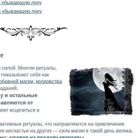
а убывающую луну
а убывающую луну
е
 силой. Многие ритуалы,
, показывают себя как
юбовной магии
,
колдовства
гаданий.
у и остальные
бавляются от
ляет исцелиться и
 активные ритуалы, что направляются на привлечение
я несчастья на других — сила магии в такой день велика.
сно:
заговор на продажу квартиры