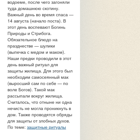
водоеме, после чего загоняли
туда домашнюю скотину.
Важный день во время спаса —
14 августа (начало поста). В
этот день воспевают Богинь
Природы и Стрибога.
Обязательное блюдо на
празднестве — шулики
(выпечка с медом и маком).
Наши предки проводили в этот
день важный ритуал для
защиты жилища. Для этого был
необходим самосеянный мак
(выросший сам по себе — по
воле Богов). Такой мак
рассыпали вокруг жилища.
Считалось, что отныне ни одна
нечисть не могла проникнуть в
дом. Также проводятся обряды
для защиты от злобных духов.
По теме:
защитные ритуалы