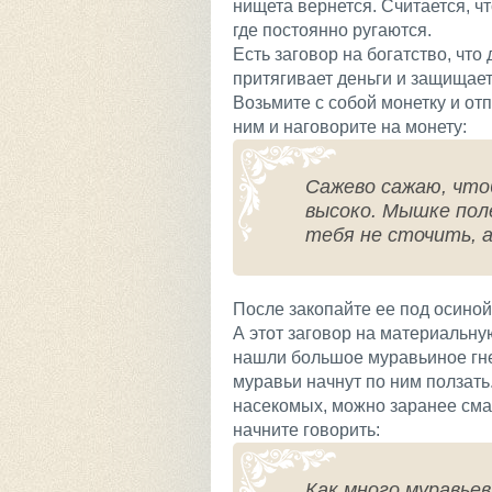
нищета вернется. Считается, ч
где постоянно ругаются.
Есть заговор на богатство, что
притягивает деньги и защищает
Возьмите с собой монетку и отп
ним и наговорите на монету:
Сажево сажаю, что
высоко. Мышке пол
тебя не сточить, а
После закопайте ее под осиной
А этот заговор на материальну
нашли большое муравьиное гнез
муравьи начнут по ним ползать
насекомых, можно заранее смаж
начните говорить:
Как много муравьев