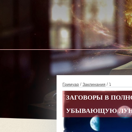
Гримуар
/
Заклинания
/ ⤵
ЗАГОВОРЫ В ПОЛН
УБЫВАЮЩУЮ ЛУНУ