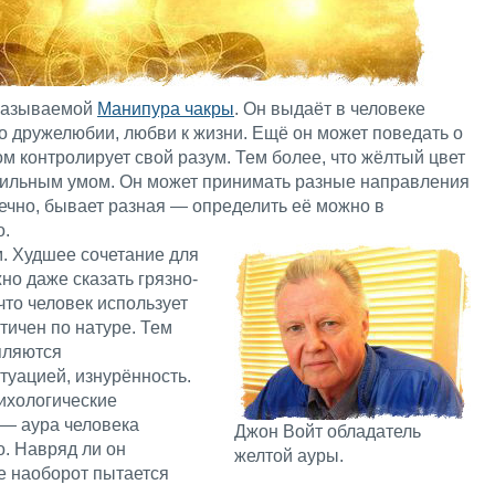
 называемой
Манипура чакры
. Он выдаёт в человеке
 о дружелюбии, любви к жизни. Ещё он может поведать о
ом контролирует свой разум. Тем более, что жёлтый цвет
н сильным умом. Он может принимать разные направления
нечно, бывает разная — определить её можно в
о.
м. Худшее сочетание для
жно даже сказать грязно-
что человек использует
тичен по натуре. Тем
пляются
туацией, изнурённость.
ихологические
— аура человека
Джон Войт обладатель
о. Навряд ли он
желтой ауры.
е наоборот пытается