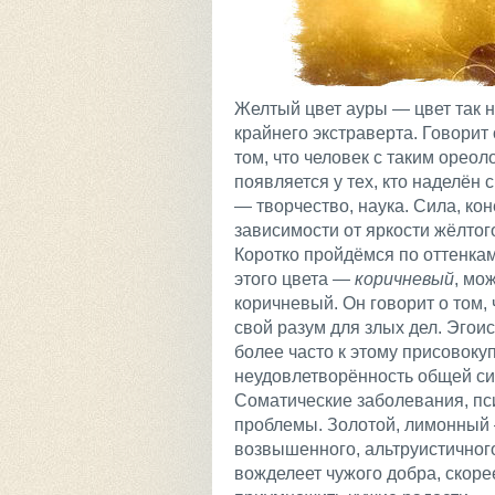
Желтый цвет ауры — цвет так
крайнего экстраверта. Говорит
том, что человек с таким ореол
появляется у тех, кто наделё
— творчество, наука. Сила, ко
зависимости от яркости жёлтог
Коротко пройдёмся по оттенка
этого цвета
— коричневый
, мо
коричневый. Он говорит о том, 
свой разум для злых дел. Эгоис
более часто к этому присовоку
неудовлетворённость общей си
Соматические заболевания, пс
проблемы. Золотой, лимонный 
возвышенного, альтруистичног
вожделеет чужого добра, скоре