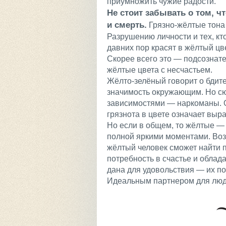
приумножить чужие радости.
Не стоит забывать о том, ч
и смерть.
Грязно-жёлтые тона 
Разрушению личности и тех, кт
давних пор красят в жёлтый цв
Скорее всего это — подсознате
жёлтые цвета с несчастьем.
Жёлто-зелёный говорит о бдит
значимость окружающим. Но сю
зависимостями — наркоманы. Ос
грязнота в цвете означает вы
Но если в общем, то жёлтые —
полной яркими моментами. Воз
жёлтый человек сможет найти 
потребность в счастье и облад
дана для удовольствия — их по
Идеальным партнером для люде