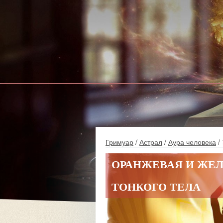
Гримуар
/
Астрал
/
Аура человека
/ 
ОРАНЖЕВАЯ И ЖЕЛ
ТОНКОГО ТЕЛА