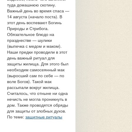
туда домашнюю скотину.
Важный день во время спаса —
14 августа (начало поста). В
этот день воспевают Богинь
Природы и Стрибога.
Обязательное блюдо на
празднестве — шулики
(выпечка с медом и маком).
Наши предки проводили в этот
день важный ритуал для
защиты жилища. Для этого был
необходим самосеянный мак
(выросший сам по себе — по
воле Богов). Такой мак
рассыпали вокруг жилища.
Считалось, что отныне ни одна
нечисть не могла проникнуть в
дом. Также проводятся обряды
для защиты от злобных духов.
По теме:
защитные ритуалы