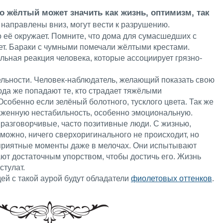
то жёлтый может значить как жизнь, оптимизм, так
направлены вниз, могут вести к разрушению.
о её окружает. Помните, что дома для сумасшедших с
ет. Бараки с чумными помечали жёлтыми крестами.
льная реакция человека, которые ассоциирует грязно-
ельности. Человек-наблюдатель, желающий показать свою
да же попадают те, кто страдает тяжёлыми
обенно если зелёный болотного, тусклого цвета. Так же
раженную нестабильность, особенно эмоциональную.
 разговорчивые, часто позитивные люди. С жизнью,
можно, ничего сверхоригинального не происходит, но
приятные моменты даже в мелочах. Они испытывают
ают достаточным упорством, чтобы достичь его. Жизнь
стулат.
й с такой аурой будут обладатели
фиолетовых оттенков
.