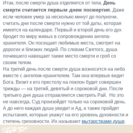
День
Итак, после смерти душа отделяется от тела.
смерти считается первым днем посмертия.
Даже
если человек умер за несколько минут до полуночи,
считать дни после смерти нужно от той даты, которая
имеется на календаре. Первый и второй день его дух
бродит по миру живых в сопровождении ангела-
хранителя. Он посещает любимые места, смотрит на
дорогих и близких людей. По словам Святого, душа
почившего навещает также место смерти и гроб со
своим телом.
На третий день после смерти душа возносится на небо
вместе с ангелом-хранителем. Там она впервые видит
Бога. Визит к его престолу на поклон будет совершен
трижды — на третий, девятый и сороковой дни. После
третьего дня душа отправляется смотреть Рай. Но это
не навсегда, Суд произойдет только на сороковой день.
А до него каждая душа увидит и Ад, а также пройдет
испытания, которые укажут на его уровень духовности и
степень греховности. Их называют
мытарствами души
.