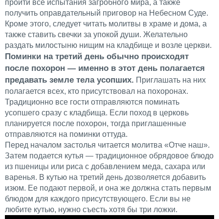
пройти все испытания загробного мира, а также
получить оправдательный приговор на Небесном Суде.
Кроме этого, следует читать молитвы в храме и дома, а
также ставить свечки за упокой души. Желательно
раздать милостыню нищим на кладбище и возле церкви.
Поминки на третий день обычно происходят
после похорон — именно в этот день полагается
предавать земле тела усопших.
Приглашать на них
полагается всех, кто присутствовал на похоронах.
Традиционно все гости отправляются поминать
усопшего сразу с кладбища. Если поход в церковь
планируется после похорон, тогда приглашенные
отправляются на поминки оттуда.
Перед началом застолья читается молитва «Отче наш».
Затем подается кутья — традиционное обрядовое блюдо
из пшеницы или риса с добавлением меда, сахара или
варенья. В кутью на третий день дозволяется добавить
изюм. Ее подают первой, и она же должна стать первым
блюдом для каждого присутствующего. Если вы не
любите кутью, нужно съесть хотя бы три ложки.