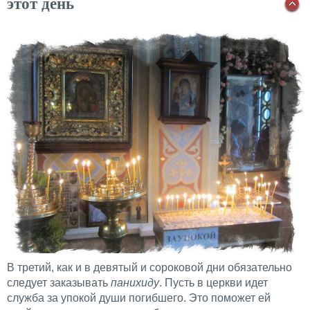
этот день
В третий, как и в девятый и сороковой дни обязательно
следует заказывать
панихиду
. Пусть в церкви идет
служба за упокой души погибшего. Это поможет ей