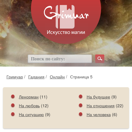
Гримуар
/
Гадания
/
Онлайн
/
Страница 5
Ленорман
(11)
На будущее
(9)
На любовь
(12)
На отношения
(22)
На ситуацию
(9)
На человека
(6)