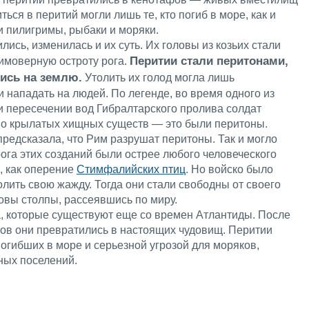
ься в перитий могли лишь те, кто погиб в море, как и
и пилигримы, рыбаки и моряки.
лись, изменилась и их суть. Их головы из козьих стали
Перитии стали перитонами,
еимоверную остроту рога.
лись на землю.
Утолить их голод могла лишь
и нападать на людей. По легенде, во время одного из
и пересечении вод Гибралтарского пролива солдат
во крылатых хищных существ — это были перитоны.
редсказала, что Рим разрушат перитоны. Так и могло
 рога этих созданий были острее любого человеческого
, как оперение
Стимфалийских птиц
. Но войско было
олить свою жажду. Тогда они стали свободны от своего
овы столпы, рассеявшись по миру.
, которые существуют еще со времен Атлантиды. После
ков они превратились в настоящих чудовищ. Перитии
огибших в море и серьезной угрозой для моряков,
ных поселений.