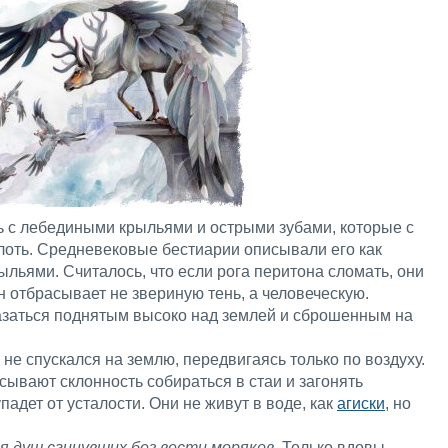
ь с лебедиными крыльями и острыми зубами, которые с
лоть. Средневековые бестиарии описывали его как
ыльями. Считалось, что если рога перитона сломать, они
н отбрасывает не звериную тень, а человеческую.
азаться поднятым высоко над землей и сброшенным на
а не спускался на землю, передвигаясь только по воздуху.
ывают склонность собираться в стаи и загонять
падет от усталости. Они не живут в воде, как
агиски
, но
я душ сгинувших без вести моряков
. Только вдовы