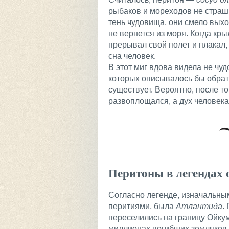
рыбаков и мореходов не страш
тень чудовища, они смело выход
не вернется из моря. Когда кр
прерывал свой полет и плакал
сна человек.
В этот миг вдова видела не чуд
которых описывалось бы обрат
существует. Вероятно, после то
развоплощался, а дух человека
Перитоны в легендах 
Согласно легенде, изначальны
перитиями, была
Атлантида
.
переселились на границу Ойкум
миллионах погибших земляков