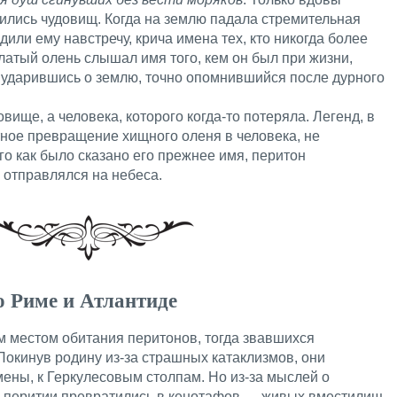
ились чудовищ. Когда на землю падала стремительная
или ему навстречу, крича имена тех, кто никогда более
ылатый олень слышал имя того, кем он был при жизни,
, ударившись о землю, точно опомнившийся после дурного
овище, а человека, которого когда-то потеряла. Легенд, в
ное превращение хищного оленя в человека, не
го как было сказано его прежнее имя, перитон
 отправлялся на небеса.
о Риме и Атлантиде
м местом обитания перитонов, тогда звавшихся
 Покинув родину из-за страшных катаклизмов, они
ены, к Геркулесовым столпам. Но из-за мыслей о
, перитии превратились в кенотафов — живых вместилищ