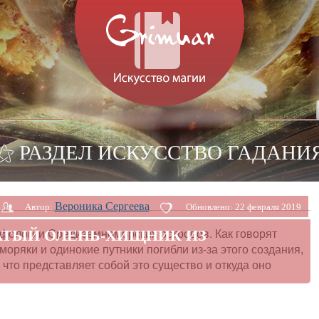
⚝ РАЗДЕЛ ИСКУССТВО ГАДАНИ
Вероника Сергеева
Автор:
Обновлено:
22 февраля 2019
АТЫЙ ОЛЕНЬ-ХИЩНИК ИЗ
фологии Средиземноморских островов. Как говорят
моряки и одинокие путники погибли из-за этого создания,
 что представляет собой это существо и откуда оно