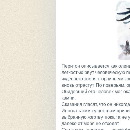
Перитон описывается как олен
легкостью рвут человеческую п
чудесного зверя с орлиными кр
вновь отрастут. По поверьям, о
Обидевший его человек мог ок
камни.
Сказания гласят, что он никогд
Иногда таким существам припис
выбранную жертву, пока та не у
далеко от моря не отходят.
Считалось, перитон
— сосуд дл