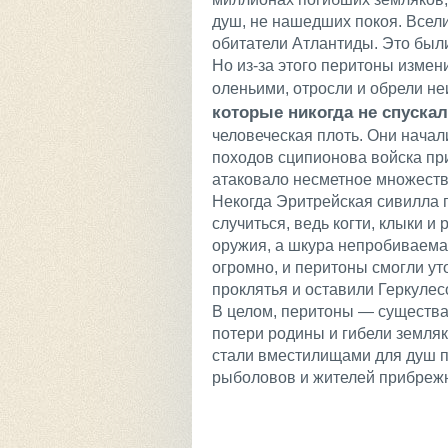
душ, не нашедших покоя. Вселит
обитатели Атлантиды. Это был
Но из-за этого перитоны измени
оленьими, отросли и обрели н
которые никогда не спуска
человеческая плоть. Они начал
походов сципионова войска пр
атаковало несметное множест
Некогда Эритрейская сивилла п
случиться, ведь когти, клыки и
оружия, а шкура непробиваема
огромно, и перитоны смогли ут
проклятья и оставили Геркулес
В целом, перитоны — существа
потери родины и гибели земля
стали вместилищами для душ п
рыболовов и жителей прибреж