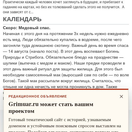
Практически каждый человек хочет заглянуть в будущее, и прибегают к
гаданию на картах, но без их толкований сделать этого не получится. А
они зависят от с...
КАЛЕНДАРЬ
Скоро: Медовый спас.
Начиная с этого дня на протяжении 3х недель нужно ежедневно
есть мед. Люди обязательно купались в водоеме, после чего
загоняли туда домашнюю скотину. Важный день во время спаса
— 14 августа (начало поста). В этот день воспевают Богинь
Природы и Стрибога. Обязательное блюдо на празднестве —
шулики (выпечка с медом и маком). Наши предки проводили в
этот день важный ритуал для защиты жилища. Для этого был
необходим самосеянный мак (выросший сам по себе — по воле
Богов). Такой мак рассыпали вокруг жилища. Считалось, что
отныне ни одна нечисть не могла проникнуть в дом. Также
проводятся обряды для защиты от злобных духов.
×
РЕДАКЦИОННОЕ ОБЪЯВЛЕНИЕ
По теме:
защитные ритуалы
Grimuar.ru может стать вашим
проектом
Готовый тематический сайт с историей, узнаваемым
доменом и устойчивым поисковым спросом выставлен на
продажу. Подойдет для медиа, контентного портала или