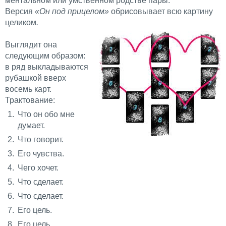
ментальном или умственном родстве пары.
Версия
«Он под прицелом»
обрисовывает всю картину
целиком
.
Выглядит она
следующим образом:
в ряд выкладываются
рубашкой вверх
восемь карт.
Трактование:
Что он обо мне
думает.
Что говорит.
Его чувства.
Чего хочет.
Что сделает.
Что сделает.
Его цель.
Его цель.