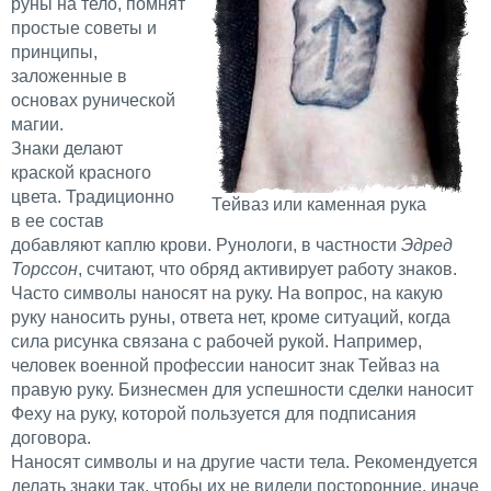
руны на тело, помнят
простые советы и
принципы,
заложенные в
основах рунической
магии.
Знаки делают
краской красного
цвета. Традиционно
Тейваз или каменная рука
в ее состав
добавляют каплю крови. Рунологи, в частности
Эдред
Торссон
, считают, что обряд активирует работу знаков.
Часто символы наносят на руку. На вопрос, на какую
руку наносить руны, ответа нет, кроме ситуаций, когда
сила рисунка связана с рабочей рукой. Например,
человек военной профессии наносит знак Тейваз на
правую руку. Бизнесмен для успешности сделки наносит
Феху на руку, которой пользуется для подписания
договора.
Наносят символы и на другие части тела. Рекомендуется
делать знаки так, чтобы их не видели посторонние, иначе