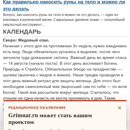
Как правильно наносить руны на тело и можно ли
это делать
Вопрос, как наносить руны на тело и можно ли это делать, — один из
ключевых в рунической магии. Сакральные древние знаки — сильнейший
оккультный инструмент...
КАЛЕНДАРЬ
Скоро: Медовый спас.
Начиная с этого дня на протяжении 3х недель нужно ежедневно
есть мед. Люди обязательно купались в водоеме, после чего
загоняли туда домашнюю скотину. Важный день во время спаса
— 14 августа (начало поста). В этот день воспевают Богинь
Природы и Стрибога. Обязательное блюдо на празднестве —
шулики (выпечка с медом и маком). Наши предки проводили в
этот день важный ритуал для защиты жилища. Для этого был
необходим самосеянный мак (выросший сам по себе — по воле
Богов). Такой мак рассыпали вокруг жилища. Считалось, что
отныне ни одна нечисть не могла проникнуть в дом. Также
проводятся обряды для защиты от злобных духов.
×
РЕДАКЦИОННОЕ ОБЪЯВЛЕНИЕ
По теме:
защитные ритуалы
Grimuar.ru может стать вашим
проектом