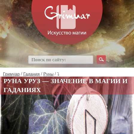
Гримуар
/
Гадания
/
Руны
/ ⤵
РУНА УРУЗ — ЗНАЧЕНИЕ В МАГИИ И
ГАДАНИЯХ