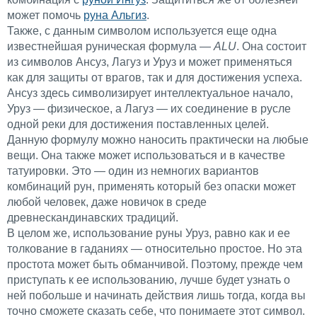
может помочь
руна Альгиз
.
Также, с данным символом используется еще одна
известнейшая руническая формула —
ALU
. Она состоит
из символов Ансуз, Лагуз и Уруз и может применяться
как для защиты от врагов, так и для достижения успеха.
Ансуз здесь символизирует интеллектуальное начало,
Уруз — физическое, а Лагуз — их соединение в русле
одной реки для достижения поставленных целей.
Данную формулу можно наносить практически на любые
вещи. Она также может использоваться и в качестве
татуировки. Это — один из немногих вариантов
комбинаций рун, применять который без опаски может
любой человек, даже новичок в среде
древнескандинавских традиций.
В целом же, использование руны Уруз, равно как и ее
толкование в гаданиях — относительно простое. Но эта
простота может быть обманчивой. Поэтому, прежде чем
приступать к ее использованию, лучше будет узнать о
ней побольше и начинать действия лишь тогда, когда вы
точно сможете сказать себе, что понимаете этот символ.