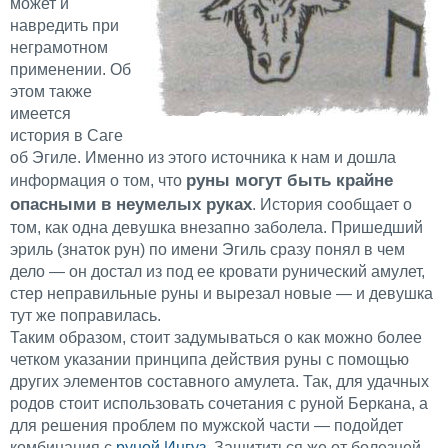
может и
навредить при
неграмотном
применении. Об
этом также
имеется
история в Саге
об Эгиле. Именно из этого источника к нам и дошла
руны могут быть крайне
информация о том, что
опасными в неумелых руках
. История сообщает о
том, как одна девушка внезапно заболела. Пришедший
эриль (знаток рун) по имени Эгиль сразу понял в чем
дело — он достал из под ее кровати рунический амулет,
стер неправильные руны и вырезал новые — и девушка
тут же поправилась.
Таким образом, стоит задумываться о как можно более
четком указании принципа действия руны с помощью
других элементов составного амулета. Так, для удачных
родов стоит использовать сочетания с руной Беркана, а
для решения проблем по мужской части — подойдет
комбинация с
руной Ингуз
. Защититься же от болезней