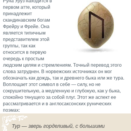
Руна Уруз находится в
первом атте, который
принадлежит
скандинавским богам
Фрейру и Фрейе. Она
является типичным
представителем этой
группы, так как
относится в первую
очередь к простым
людским целям и стремлениям. Точный перевод этого
слова затруднен. В норвежских источниках он мог
обозначать как дождь, так и древнего быка или же тура.
Воплощает этот символ в себе — силу, но не
сокрушительную, а медленную и глубокую, как у быка,
спокойно тянущего за собой плуг. Этот же аспект ее
рассматривается и в англосаксонских рунических
поэмах:
Тур — зверь горделивый, с большими