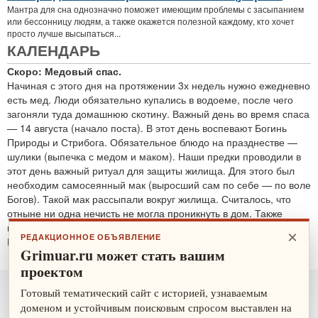
Мантра для сна однозначно поможет имеющим проблемы с засыпанием
или бессонницу людям, а также окажется полезной каждому, кто хочет
просто лучше высыпаться...
КАЛЕНДАРЬ
Скоро: Медовый спас.
Начиная с этого дня на протяжении 3х недель нужно ежедневно
есть мед. Люди обязательно купались в водоеме, после чего
загоняли туда домашнюю скотину. Важный день во время спаса
— 14 августа (начало поста). В этот день воспевают Богинь
Природы и Стрибога. Обязательное блюдо на празднестве —
шулики (выпечка с медом и маком). Наши предки проводили в
этот день важный ритуал для защиты жилища. Для этого был
необходим самосеянный мак (выросший сам по себе — по воле
Богов). Такой мак рассыпали вокруг жилища. Считалось, что
отныне ни одна нечисть не могла проникнуть в дом. Также
проводятся обряды для защиты от злобных духов.
×
РЕДАКЦИОННОЕ ОБЪЯВЛЕНИЕ
По теме:
защитные ритуалы
Grimuar.ru может стать вашим
проектом
Готовый тематический сайт с историей, узнаваемым
доменом и устойчивым поисковым спросом выставлен на