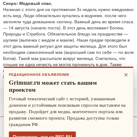
Скоро: Медовый спас.
Начиная с этого дня на протяжении 3х недель нужно ежедневно
есть мед. Люди обязательно купались в водоеме, после чего
загоняли туда домашнюю скотину. Важный день во время спаса
— 14 августа (начало поста). В этот день воспевают Богинь
Природы и Стрибога. Обязательное блюдо на празднестве —
шулики (выпечка с медом и маком). Наши предки проводили в
этот день важный ритуал для защиты жилища. Для этого был
необходим самосеянный мак (выросший сам по себе — по воле
Богов). Такой мак рассыпали вокруг жилища. Считалось, что
отныне ни одна нечисть не могла проникнуть в дом. Также
проводятся обряды для защиты от злобных духов.
×
РЕДАКЦИОННОЕ ОБЪЯВЛЕНИЕ
По теме:
защитные ритуалы
Grimuar.ru может стать вашим
проектом
Готовый тематический сайт с историей, узнаваемым
доменом и устойчивым поисковым спросом выставлен на
продажу. Подойдет для медиа, контентного портала или
развития смежного проекта. Продажа доступна только
гражданам РФ.
О нас
Рекламодателю
Карта сайта
Посмотреть лот на REG.RU