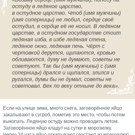
остуду в ледяное царство,
в
остудное
царство. Чтоб (имя мужчины)
(имя соперницы) не любил, сердце своё
остудил, в сердце её не носил. В ледяном
царстве, в
остудном
государстве стоит
ледяная изба, в избе ледяная стена,
ледяное окно, ледяная печь. Чёрт с
чертовкой дерутся, щипаются, кровью
обливаются, думу не думают, советы не
советуют. Так бы (имя мужчины) с (имя
соперницы) дрался и щипался, злился и
ругался, думы бы не думал, советы не
советовал. Век по веку отныне до века».
Если на улице зима, много снега, заговорённое яйцо
закапывают в сугроб, пометив это место, чтобы потом
выкопать. Ледяную остуду можно проводить летом.
Заговорённое яйцо кладут на сутки в морозилку.
Через 24 часа яйцо откапывают (достают из морозилки),