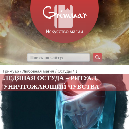
Гримуар
/
Любовная магия
/
Остуды
/ ⤵
ЛЕДЯНАЯ ОСТУДА – РИТУАЛ,
УНИЧТОЖАЮЩИЙ ЧУВСТВА