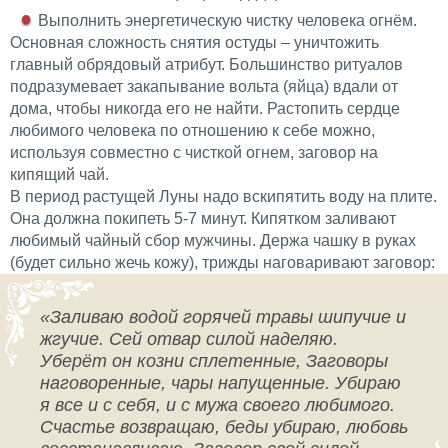
Выполнить энергетическую чистку человека огнём.
Основная сложность снятия остуды – уничтожить
главный обрядовый атрибут. Большинство ритуалов
подразумевает закапывание вольта (яйца) вдали от
дома, чтобы никогда его не найти. Растопить сердце
любимого человека по отношению к себе можно,
используя совместно с чисткой огнем, заговор на
кипящий чай.
В период растущей Луны надо вскипятить воду на плите.
Она должна покипеть 5-7 минут. Кипятком заливают
любимый чайный сбор мужчины. Держа чашку в руках
(будет сильно жечь кожу), трижды наговаривают заговор:
«Заливаю водой горячей травы шипучие и
жгучие. Сей отвар силой наделяю.
Уберёт он козни сплетенные, Заговоры
наговоренные, чары напущенные. Убираю
я все и с себя, и с мужа своего любимого.
Счастье возвращаю, беды убираю, любовь