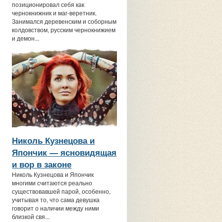
позиционировал себя как
чернокнижник и маг-веретник.
Занимался деревенским и соборным
колдовством, русским чернокнижием
и демон...
Николь Кузнецова и
Япончик — ясновидящая
и вор в законе
Николь Кузнецова и Япончик
многими считаются реально
существовавшей парой, особенно,
учитывая то, что сама девушка
говорит о наличии между ними
близкой свя...