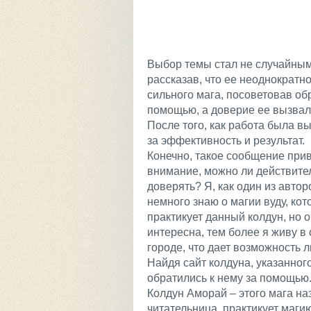
Выбор темы стал не случайным 
рассказав, что ее неоднократн
сильного мага, посоветовав об
помощью, а доверие ее вызвало т
После того, как работа была в
за эффективность и результат.
Конечно, такое сообщение при
внимание, можно ли действите
доверять? Я, как один из автор
немного знаю о магии вуду, ко
практикует данный колдун, но 
интересна, тем более я живу в
городе, что дает возможность л
Найдя сайт колдуна, указанного
обратились к нему за помощью
Колдун Аморай – этого мага на
читательница, практикует магию