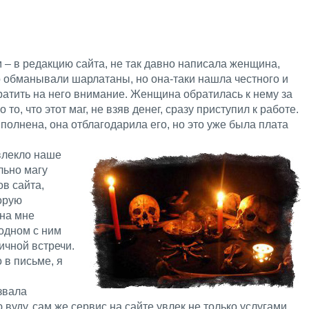
– в редакцию сайта, не так давно написала женщина,
о обманывали шарлатаны, но она-таки нашла честного и
ратить на него внимание. Женщина обратилась к нему за
о, что этот маг, не взяв денег, сразу приступил к работе.
ыполнена, она отблагодарила его, но это уже была плата
влекло наше
льно магу
ов сайта,
торую
она мне
 одном с ним
ичной встречи.
 в письме, я
.
звала
 вуду, сам же сервис на сайте увлек не только услугами,