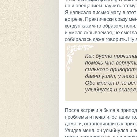
но и обещанием научить этому 
Я написала письмо магу, в это
встрече. Практически сразу ме
колдун каким-то образом, понял
и умело скрываемая, не смогла
собиралась даже говорить. Ну 
Как будто прочита
помочь мне вернут
сильного приворота
давно ушёл, у него
Обо мне он и не вс
улыбнулся и сказал
После встречи я была в припод
проблемы и печали, оставив то
дома, и, остановившись у прил
Увидев меня, он улыбнулся и п