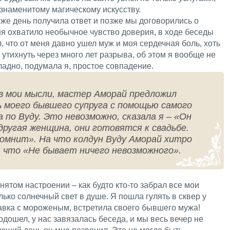
знаменитому магическому искусству.
т же день получила ответ и позже мы договорились о
ня охватило необычное чувство доверия, в ходе беседы
, что от меня давно ушел муж и моя сердечная боль, хоть
 утихнуть через много лет разрыва, об этом я вообще не
ладно, подумала я, простое совпадение.
в мои мысли, мастер Аморай предложил
ь моего бывшего супруга с помощью самого
 по Вуду. Это невозможно, сказала я – «Он
 другая женщина, они готовятся к свадьбе.
помнит». На что колдун Вуду Аморай хитро
, что «Не бывает ничего невозможного».
нятом настроении – как будто кто-то забрал все мои
лько солнечный свет в душе. Я пошла гулять в сквер у
авка с мороженым, встретила своего бывшего мужа!
одошел, у нас завязалась беседа, и мы весь вечер не