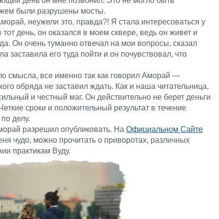
ующий день он мне позвонил. Это не могло быть
ужем были разрушены мосты.
морай, неужели это, правда?! Я стала интересоваться у
тот день, он оказался в моем сквере, ведь он живет и
ода. Он очень туманно отвечал на мои вопросы, сказал
ла заставила его туда пойти и он почувствовал, что
ло смысла, все именно так как говорил Аморай —
кого обряда не заставил ждать. Как и наша читательница,
сильный и честный маг. Он действительно не берет деньги
 Четкие сроки и положительный результат в течение
 по делу.
морай разрешил опубликовать. На
Официальном Сайте
еня чудо, можно прочитать о приворотах, различных
ии практикам Вуду.