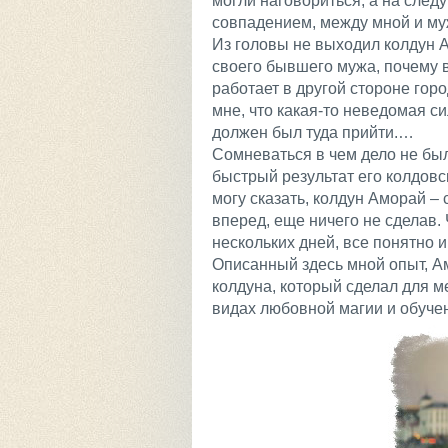
могли наговориться, а на след
совпадением, между мной и м
Из головы не выходил колдун А
своего бывшего мужа, почему в 
работает в другой стороне гор
мне, что какая-то неведомая си
должен был туда прийти.…
Сомневаться в чем дело не бы
быстрый результат его колдовс
могу сказать, колдун Аморай – 
вперед, еще ничего не сделав.
нескольких дней, все понятно и
Описанный здесь мной опыт, А
колдуна, который сделал для м
видах любовной магии и обучен