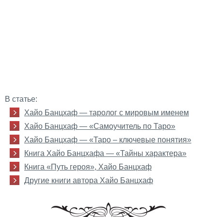
В статье:
Хайо Банцхаф — таролог с мировым именем
Хайо Банцхаф — «Самоучитель по Таро»
Хайо Банцхаф — «Таро – ключевые понятия»
Книга Хайо Банцхафа — «Тайны характера»
Книга «Путь героя», Хайо Банцхаф
Другие книги автора Хайо Банцхаф