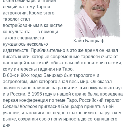
были семинары и чтений
лекций на тему Таро и
астрологии. Кроме этого,
таролог стал
востребованным в качестве
консультанта — в помощи
такого специалиста
Хайо Банцхаф
нуждалось несколько
издательств. Приблизительно в это же время он начал
писать книги, которые современные тарологи считают
настоящей классикой, обязательной к прочтению всеми,
кому интересны гадания на Таро.
В 80-х и 90-х годах Банцхаф был тарологом и
астрологом, имя которого знал весь мир. Он оказал
значительное влияние на развитие этих оккультных наук
и в России. В 1996 году в нашей стране была проведена
первая конференция по теме Таро. Российский таролог
Сергей Колесов
пригласил Банцхафа принять в ней
участие, и так книги последнего закрепились на русском
рынке, сохраняя свою популярность до сегодняшнего
дня.