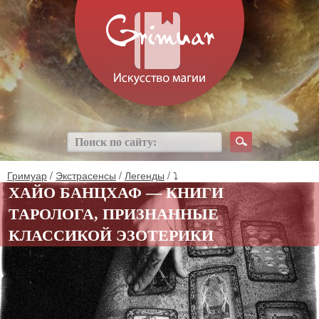
Гримуар
/
Экстрасенсы
/
Легенды
/ ⤵
ХАЙО БАНЦХАФ — КНИГИ
ТАРОЛОГА, ПРИЗНАННЫЕ
КЛАССИКОЙ ЭЗОТЕРИКИ