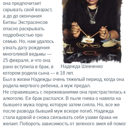
она предпочитает
скрывать свой возраст,
а до до окончания
Битвы Экстрасенсов
опасно раскрывать
подробностью про
семью. Но, нам удалось
узнать дату рождения
многоликой ведьмы —
25 февраля, и что она
Надежда Шевченко
рано вступила в брак, в
котором родила сына — в 18 лет.
Был в жизни Надежды очень тяжелый период, когда она
родила мертвого ребенка, а муж предал.
Не справившись с переживаниями она пристрастилась к
алкоголю. Ее брак распался. В пыле гнева о навела на
бывшего мужа порчу, которую затем сняла. Но, все же
после развода бывший муж вскоре погиб. Надежда
стала вдовой и снова связывать себя узами брака не
желает. Побороть зависимость от зеленого змея ей помог