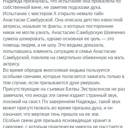
Надежда призналась, что испытание она провалила по
собственной вине, не заметив подсказки духа.
Испытание с мистером Х открыло немало тайн
Анастасии Самбурской. Она описала детство известной
актрисы, называя те факты, о которых посторонние
никак не могли узнать. Анастасию Самбурскую Шевченко
сумела шокировать, однако основная ее цель — это
помощь людям, а не шоу. Это ведьма доказала,
попытавшись изменить ситуацию в семье Анастасии
Самбурской, повлияв на смертельно обиженную на мать
актрису.
Во время обрядов многоликая ведьма пользуется
особыми свечами, которые полагается зажигать только в
том случае, если призываются духи умерших.
Присутствующие на съемках Битвы Экстрасенсов не раз
замечали, что иногда эти свечи издают странный звук,
похожий на свист. По заверениям Надежды, такой звук
может присутствовать во время призыва духа, и он
означает, что мертвая тень пришла на ее зов.
Особые свечи для призыва ясновидящая хранит в
саквояже, с которым практически никогда не расстается.