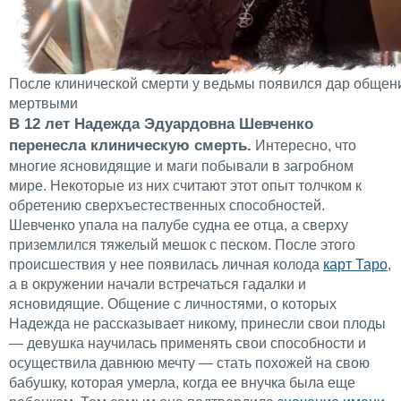
После клинической смерти у ведьмы появился дар общен
мертвыми
В 12 лет Надежда Эдуардовна Шевченко
перенесла клиническую смерть.
Интересно, что
многие ясновидящие и маги побывали в загробном
мире. Некоторые из них считают этот опыт толчком к
обретению сверхъестественных способностей.
Шевченко упала на палубе судна ее отца, а сверху
приземлился тяжелый мешок с песком. После этого
происшествия у нее появилась личная колода
карт Таро
,
а в окружении начали встречаться гадалки и
ясновидящие. Общение с личностями, о которых
Надежда не рассказывает никому, принесли свои плоды
— девушка научилась применять свои способности и
осуществила давнюю мечту — стать похожей на свою
бабушку, которая умерла, когда ее внучка была еще