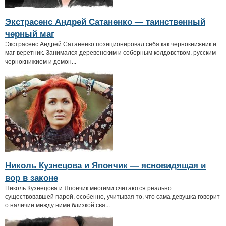
Экстрасенс Андрей Сатаненко — таинственный
черный маг
Экстрасенс Андрей Сатаненко позиционировал себя как чернокнижник и
маг-веретник. Занимался деревенским и соборным колдовством, русским
чернокнижием и демон...
Николь Кузнецова и Япончик — ясновидящая и
вор в законе
Николь Кузнецова и Япончик многими считаются реально
существовавшей парой, особенно, учитывая то, что сама девушка говорит
о наличии между ними близкой свя...