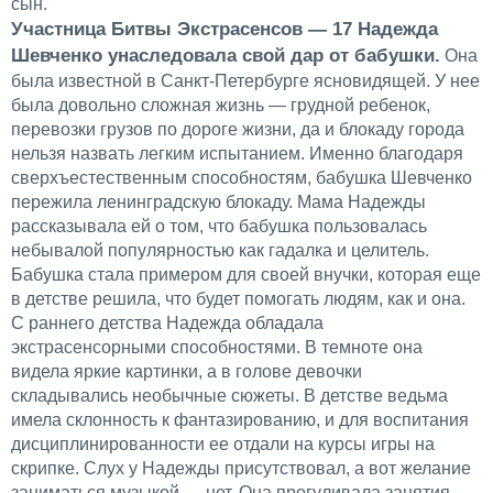
сын.
Участница Битвы Экстрасенсов — 17 Надежда
Шевченко унаследовала свой дар от бабушки.
Она
была известной в Санкт-Петербурге ясновидящей. У нее
была довольно сложная жизнь — грудной ребенок,
перевозки грузов по дороге жизни, да и блокаду города
нельзя назвать легким испытанием. Именно благодаря
сверхъестественным способностям, бабушка Шевченко
пережила ленинградскую блокаду. Мама Надежды
рассказывала ей о том, что бабушка пользовалась
небывалой популярностью как гадалка и целитель.
Бабушка стала примером для своей внучки, которая еще
в детстве решила, что будет помогать людям, как и она.
С раннего детства Надежда обладала
экстрасенсорными способностями. В темноте она
видела яркие картинки, а в голове девочки
складывались необычные сюжеты. В детстве ведьма
имела склонность к фантазированию, и для воспитания
дисциплинированности ее отдали на курсы игры на
скрипке. Слух у Надежды присутствовал, а вот желание
заниматься музыкой — нет. Она прогуливала занятия,