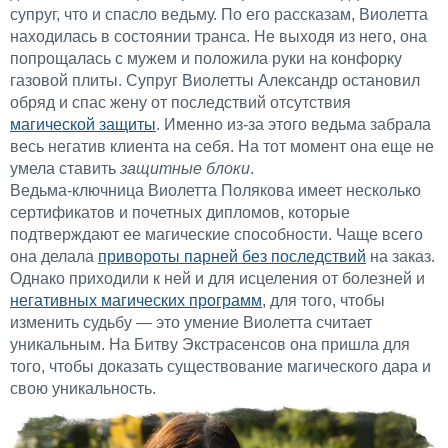
супруг, что и спасло ведьму. По его рассказам, Виолетта
находилась в состоянии транса. Не выходя из него, она
попрощалась с мужем и положила руки на конфорку
газовой плиты. Супруг Виолетты Александр остановил
обряд и спас жену от последствий отсутствия
магической защиты
. Именно из-за этого ведьма забрала
весь негатив клиента на себя. На тот момент она еще не
умела ставить
защитные блоки
.
Ведьма-ключница Виолетта Полякова имеет несколько
сертификатов и почетных дипломов, которые
подтверждают ее магические способности. Чаще всего
она делала
привороты парней без последствий
на заказ.
Однако приходили к ней и для исцеления от болезней и
негативных магических программ
, для того, чтобы
изменить судьбу — это умение Виолетта считает
уникальным. На Битву Экстрасенсов она пришла для
того, чтобы доказать существование магического дара и
свою уникальность.