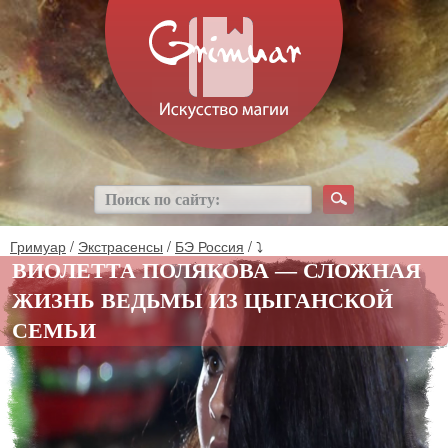
Гримуар
/
Экстрасенсы
/
БЭ Россия
/ ⤵
ВИОЛЕТТА ПОЛЯКОВА — СЛОЖНАЯ
ЖИЗНЬ ВЕДЬМЫ ИЗ ЦЫГАНСКОЙ
СЕМЬИ