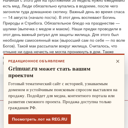
есть мед. Люди обязательно купались в водоеме, после чего
загоняли туда домашнюю скотину. Важный день во время спаса
— 14 августа (начало поста). В этот день воспевают Богинь
Природы и Стрибога. Обязательное блюдо на празднестве —
шулики (выпечка с медом и маком). Наши предки проводили в
этот день важный ритуал для защиты жилища. Для этого был
необходим самосеянный мак (выросший сам по себе — по воле
Богов). Такой мак рассыпали вокруг жилища. Считалось, что
отныне ни одна нечисть не могла проникнуть в дом. Также
проводятся обряды для защиты от злобных духов.
×
РЕДАКЦИОННОЕ ОБЪЯВЛЕНИЕ
По теме:
защитные ритуалы
Grimuar.ru может стать вашим
проектом
Готовый тематический сайт с историей, узнаваемым
доменом и устойчивым поисковым спросом выставлен на
продажу. Подойдет для медиа, контентного портала или
развития смежного проекта. Продажа доступна только
гражданам РФ.
О нас
Рекламодателю
Карта сайта
Посмотреть лот на REG.RU