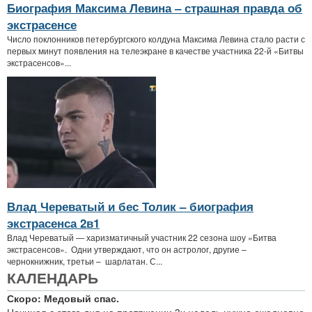
Биография Максима Левина ‒ страшная правда об
экстрасенсе
Число поклонников петербургского колдуна Максима Левина стало расти с
первых минут появления на телеэкране в качестве участника 22-й «Битвы
экстрасенсов»...
Влад Череватый и бес Толик – биография
экстрасенса 2в1
Влад Череватый — харизматичный участник 22 сезона шоу «Битва
экстрасенсов». Одни утверждают, что он астролог, другие –
чернокнижник, третьи – шарлатан. С...
КАЛЕНДАРЬ
Скоро: Медовый спас.
Начиная с этого дня на протяжении 3х недель нужно ежедневно