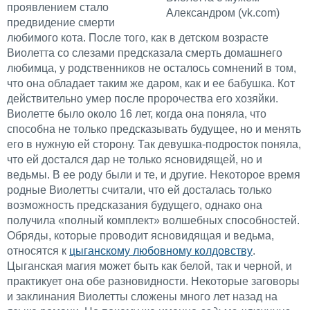
проявлением стало
Александром (vk.com)
предвидение смерти
любимого кота. После того, как в детском возрасте
Виолетта со слезами предсказала смерть домашнего
любимца, у родственников не осталось сомнений в том,
что она обладает таким же даром, как и ее бабушка. Кот
действительно умер после пророчества его хозяйки.
Виолетте было около 16 лет, когда она поняла, что
способна не только предсказывать будущее, но и менять
его в нужную ей сторону. Так девушка-подросток поняла,
что ей достался дар не только ясновидящей, но и
ведьмы. В ее роду были и те, и другие. Некоторое время
родные Виолетты считали, что ей досталась только
возможность предсказания будущего, однако она
получила «полный комплект» волшебных способностей.
Обряды, которые проводит ясновидящая и ведьма,
относятся к
цыганскому любовному колдовству
.
Цыганская магия может быть как белой, так и черной, и
практикует она обе разновидности. Некоторые заговоры
и заклинания Виолетты сложены много лет назад на