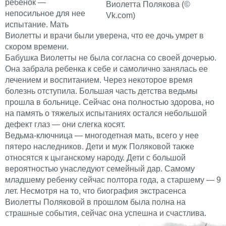
ребенок —
Виолетта Полякова (©
непосильное для нее
Vk.com)
испытание. Мать
Виолетты и врачи были уверена, что ее дочь умрет в
скором времени.
Бабушка Виолетты не была согласна со своей дочерью.
Она забрала ребенка к себе и самолично занялась ее
лечением и воспитанием. Через некоторое время
болезнь отступила. Большая часть детства ведьмы
прошла в больнице. Сейчас она полностью здорова, но
на память о тяжелых испытаниях остался небольшой
дефект глаз — они слегка косят.
Ведьма-ключница — многодетная мать, всего у нее
пятеро наследников. Дети и муж Поляковой также
относятся к цыганскому народу. Дети с большой
вероятностью унаследуют семейный дар. Самому
младшему ребенку сейчас полтора года, а старшему — 9
лет. Несмотря на то, что биография экстрасенса
Виолетты Поляковой в прошлом была полна на
страшные события, сейчас она успешна и счастлива.