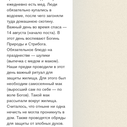
ежедневно есть мед. Люди
обязательно купались в
водоеме, после чего загоняли
туда домашнюю скотину.
Важный день во время спаса —
14 августа (начало поста). В
этот день воспевают Богинь
Природы и Стрибога.
Обязательное блюдо на
празднестве — шулики
(выпечка с медом и маком).
Наши предки проводили в этот
день важный ритуал для
защиты жилища. Для этого был
необходим самосеянный мак
(выросший сам по себе — по
воле Богов). Такой мак
рассыпали вокруг жилища.
Считалось, что отныне ни одна
нечисть не могла проникнуть в
дом. Также проводятся обряды
для защиты от злобных духов.