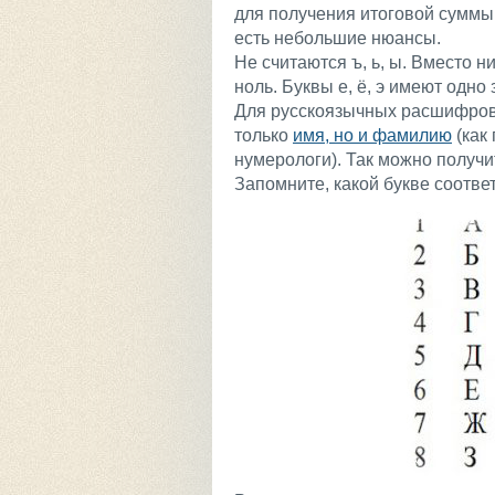
для получения итоговой суммы
есть небольшие нюансы.
Не считаются ъ, ь, ы. Вместо н
ноль. Буквы е, ё, э имеют одно з
Для русскоязычных расшифров
только
имя, но и фамилию
(как
нумерологи). Так можно получ
Запомните, какой букве соответ