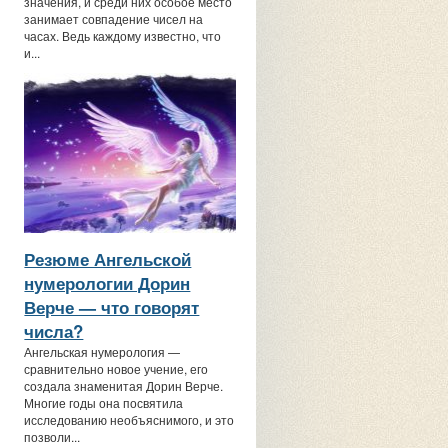
значения, и среди них особое место
занимает совпадение чисел на
часах. Ведь каждому известно, что
и...
Резюме Ангельской
нумерологии Дорин
Верче — что говорят
числа?
Ангельская нумерология —
сравнительно новое учение, его
создала знаменитая Дорин Верче.
Многие годы она посвятила
исследованию необъяснимого, и это
позволи...