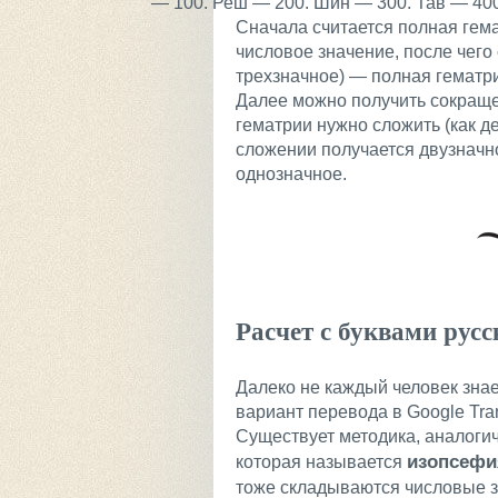
— 100. Реш — 200. Шин — 300. Тав — 400
Сначала считается полная гем
числовое значение, после чего
трехзначное) — полная гематр
Далее можно получить сокраще
гематрии нужно сложить (как д
сложении получается двузначн
однозначное.
Расчет с буквами рус
Далеко не каждый человек знает
вариант перевода в Google Tra
Существует методика, аналоги
изопсефи
которая называется
тоже складываются числовые з