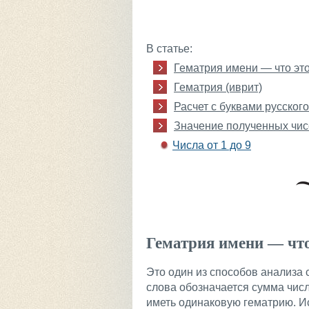
В статье:
Гематрия имени — что эт
Гематрия (иврит)
Расчет с буквами русског
Значение полученных чис
Числа от 1 до 9
Гематрия имени — что
Это один из способов анализа
слова обозначается сумма числ
иметь одинаковую гематрию. Ис