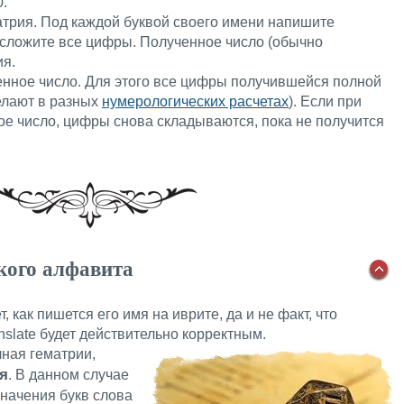
.
атрия. Под каждой буквой своего имени напишите
 сложите все цифры. Полученное число (обычно
ия.
нное число. Для этого все цифры получившейся полной
елают в разных
нумерологических расчетах
). Если при
ое число, цифры снова складываются, пока не получится
ского алфавита
, как пишется его имя на иврите, да и не факт, что
nslate будет действительно корректным.
чная гематрии,
я
. В данном случае
начения букв слова