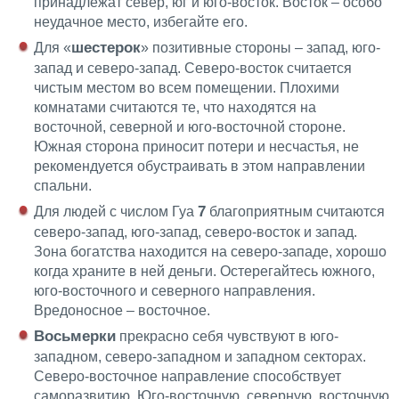
принадлежат север, юг и юго-восток. Восток – особо
неудачное место, избегайте его.
шестерок
Для «
» позитивные стороны – запад, юго-
запад и северо-запад. Северо-восток считается
чистым местом во всем помещении. Плохими
комнатами считаются те, что находятся на
восточной, северной и юго-восточной стороне.
Южная сторона приносит потери и несчастья, не
рекомендуется обустраивать в этом направлении
спальни.
7
Для людей с числом Гуа
благоприятным считаются
северо-запад, юго-запад, северо-восток и запад.
Зона богатства находится на северо-западе, хорошо
когда храните в ней деньги. Остерегайтесь южного,
юго-восточного и северного направления.
Вредоносное – восточное.
Восьмерки
прекрасно себя чувствуют в юго-
западном, северо-западном и западном секторах.
Северо-восточное направление способствует
саморазвитию. Юго-восточную, северную, восточную