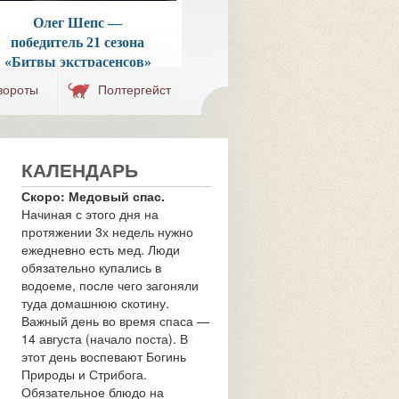
Свами Даши —
Олег Шепс —
биография и личная
победитель 21 сезона
б
жизнь победителя
«Битвы экстрасенсов»
Битвы Экстрасенсов
вороты
Полтергейст
КАЛЕНДАРЬ
Скоро: Медовый спас.
Начиная с этого дня на
протяжении 3х недель нужно
ежедневно есть мед. Люди
обязательно купались в
водоеме, после чего загоняли
туда домашнюю скотину.
Важный день во время спаса —
14 августа (начало поста). В
этот день воспевают Богинь
Природы и Стрибога.
Обязательное блюдо на