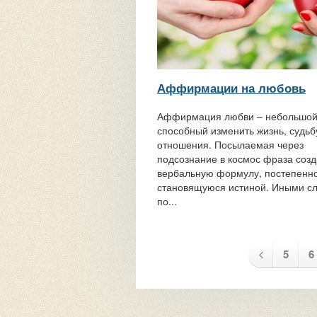
Аффирмации на любовь
Аффирмация любви – небольшой 
способный изменить жизнь, судьб
отношения. Посылаемая через
подсознание в космос фраза созд
вербальную формулу, постепенн
становящуюся истиной. Иными с
по...
5
6