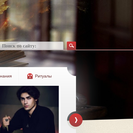
инания
Ритуалы