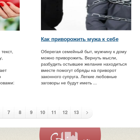
Как приворожить мужа к себе
текст,
Оберегая семейный быт, мужчину к дому
у,
можно приворожить. Вернуть мысли,
разбудить остывшее желание находиться
ает
вместе помогут обряды на приворот
о
законного супруга. Легкие любовные
ловами:
заговоры не будут иметь ...
7
8
9
10
11
12
13