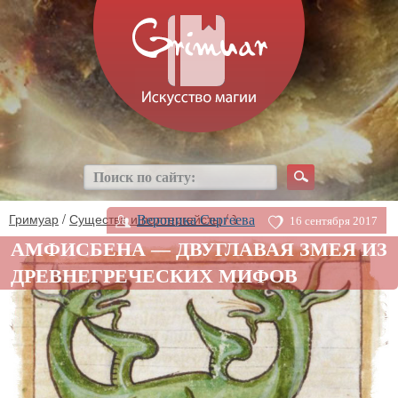
Гримуар
/
Существа и полтергейсты
/ ⤵
Вероника Сергеева
16 сентября 2017
АМФИСБЕНА — ДВУГЛАВАЯ ЗМЕЯ ИЗ
ДРЕВНЕГРЕЧЕСКИХ МИФОВ