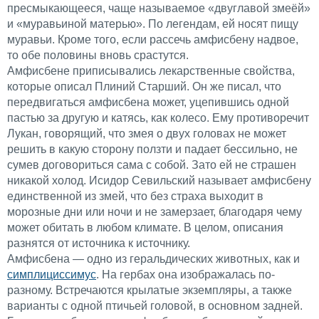
пресмыкающееся, чаще называемое «двуглавой змеёй»
и «муравьиной матерью». По легендам, ей носят пищу
муравьи. Кроме того, если рассечь амфисбену надвое,
то обе половины вновь срастутся.
Амфисбене приписывались лекарственные свойства,
которые описал Плиний Старший. Он же писал, что
передвигаться амфисбена может, уцепившись одной
пастью за другую и катясь, как колесо. Ему противоречит
Лукан, говорящий, что змея о двух головах не может
решить в какую сторону ползти и падает бессильно, не
сумев договориться сама с собой. Зато ей не страшен
никакой холод. Исидор Севильский называет амфисбену
единственной из змей, что без страха выходит в
морозные дни или ночи и не замерзает, благодаря чему
может обитать в любом климате. В целом, описания
разнятся от источника к источнику.
Амфисбена — одно из геральдических животных, как и
симплициссимус
. На гербах она изображалась по-
разному. Встречаются крылатые экземпляры, а также
варианты с одной птичьей головой, в основном задней.