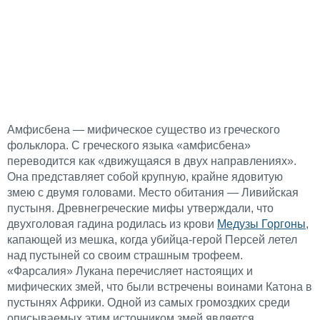
Амфисбена — мифическое существо из греческого
фольклора. С греческого языка «амфисбена»
переводится как «движущаяся в двух направлениях».
Она представляет собой крупную, крайне ядовитую
змею с двумя головами. Место обитания — Ливийская
пустыня. Древнегреческие мифы утверждали, что
двухголовая гадина родилась из крови
Медузы Горгоны
,
капающей из мешка, когда убийца-герой Персей летел
над пустыней со своим страшным трофеем.
«Фарсалия» Лукана перечисляет настоящих и
мифических змей, что были встречены воинами Катона в
пустынях Африки. Одной из самых громоздких среди
описываемых этим источником змей является