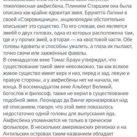
тяжеловесная амфисбена. Плинием Старшим она была
описана как крайне ядовитая змея. Брунетто Латини в
своей «Сокровищнице», энциклопедии обстоятельно
описывает это существо. По его словам, оно является
змеёй о двух головах, одна из которых расположена там,
где и у прочих змей, а вторая — на хвостовой части. Обе
головы ядовиты и способны ужалить, а глаза их пылают,
точно свечи или зажжённые факелы.
В семнадцатом веке Томас Браун утверждал, что
существование такой змеи невозможно, так как всякое
живое существо имеет верх и низ, перед и зад, левую и
правую стороны, а у амфисбены нет ни начала, ни
конца. В восемнадцатом веке Альберт Великий,
богослов и философ, также не верил в существование
подобной змеи. Леонардо да Винчи иронизировал над
её описанием, говоря, что этой змее показалось
недостаточно одной головы для выпускания яда.
Амфисбена упоминается не только в греческом
фольклоре. В нескольких американских регионах и на
Антильских островах таким названием обладает