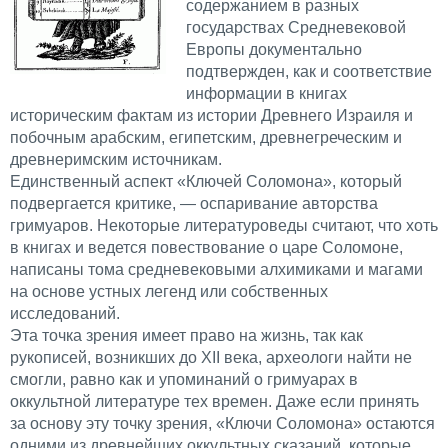
содержанием в разных
государствах Средневековой
Европы документально
подтвержден, как и соответствие
информации в книгах
историческим фактам из истории Древнего Израиля и
побочным арабским, египетским, древнегреческим и
древнеримским источникам.
Единственный аспект «Ключей Соломона», который
подвергается критике, — оспаривание авторства
гримуаров. Некоторые литературоведы считают, что хоть
в книгах и ведется повествование о царе Соломоне,
написаны тома средневековыми алхимиками и магами
на основе устных легенд или собственных
исследований.
Эта точка зрения имеет право на жизнь, так как
рукописей, возникших до XII века, археологи найти не
смогли, равно как и упоминаний о гримуарах в
оккультной литературе тех времен. Даже если принять
за основу эту точку зрения, «Ключи Соломона» остаются
одними из древнейших оккультных сказаний, которые