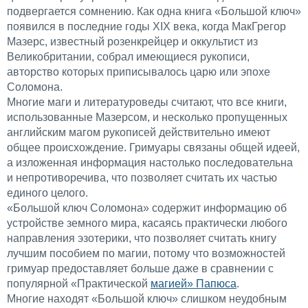
подвергается сомнению. Как одна книга «Большой ключ»
появился в последние годы XIX века, когда МакГрегор
Мазерс, известный розенкрейцер и оккультист из
Великобритании, собрал имеющиеся рукописи,
авторство которых приписывалось царю или эпохе
Соломона.
Многие маги и литературоведы считают, что все книги,
использованные Мазерсом, и несколько пропущенных
английским магом рукописей действительно имеют
общее происхождение. Гримуары связаны общей идеей,
а изложенная информация настолько последовательна
и непротиворечива, что позволяет считать их частью
единого целого.
«Большой ключ Соломона» содержит информацию об
устройстве земного мира, касаясь практически любого
направления эзотерики, что позволяет считать книгу
лучшим пособием по магии, потому что возможностей
гримуар предоставляет больше даже в сравнении с
популярной «Практической
магией» Папюса
.
Многие находят «Большой ключ» слишком неудобным