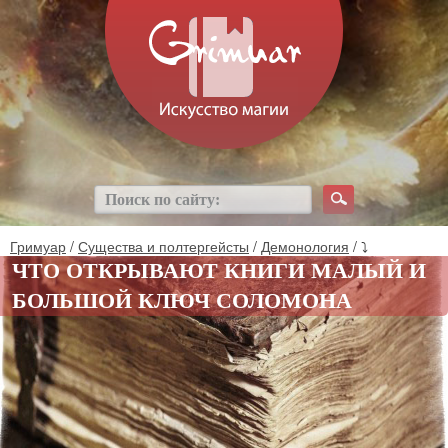
Гримуар
/
Существа и полтергейсты
/
Демонология
/ ⤵
ЧТО ОТКРЫВАЮТ КНИГИ МАЛЫЙ И
БОЛЬШОЙ КЛЮЧ СОЛОМОНА