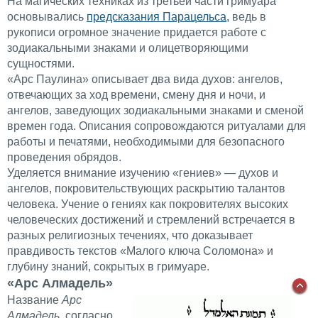
На магических техниках из третьей части гримуара
основывались
предсказания Парацельса,
ведь в
рукописи огромное значение придается работе с
зодиакальными знаками и олицетворяющими
сущностями.
«Арс Паулина» описывает два вида духов: ангелов,
отвечающих за ход времени, смену дня и ночи, и
ангелов, заведующих зодиакальными знаками и сменой
времен года. Описания сопровождаются ритуалами для
работы и печатями, необходимыми для безопасного
проведения обрядов.
Уделяется внимание изучению «гениев» — духов и
ангелов, покровительствующих раскрытию талантов
человека. Учение о гениях как покровителях высоких
человеческих достижений и стремлений встречается в
разных религиозных течениях, что доказывает
правдивость текстов «Малого ключа Соломона» и
глубину знаний, сокрытых в гримуаре.
«Арс Алмадель»
Название
Арс
Алмадель
, согласно