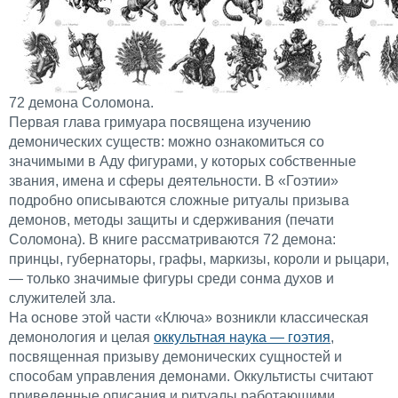
72 демона Соломона.
Первая глава гримуара посвящена изучению
демонических существ: можно ознакомиться со
значимыми в Аду фигурами, у которых собственные
звания, имена и сферы деятельности. В «Гоэтии»
подробно описываются сложные ритуалы призыва
демонов, методы защиты и сдерживания (печати
Соломона). В книге рассматриваются 72 демона:
принцы, губернаторы, графы, маркизы, короли и рыцари,
— только значимые фигуры среди сонма духов и
служителей зла.
На основе этой части «Ключа» возникли классическая
демонология и целая
оккультная наука — гоэтия
,
посвященная призыву демонических сущностей и
способам управления демонами. Оккультисты считают
приведенные описания и ритуалы работающими