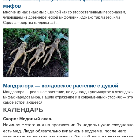
мифов
Многие из нас знакомы с Сцилой как со второстепенным персонажем,
чудовищем из древнегреческой мифологии. Однако так ли это, или
Сцилла – жертва колдовства?...
Мандрагора — колдовское растение с душой
Мандрагора — реальное растение, не единожды упомянутое в легендах и
мифах народов мира. Нашло отражение и в современных историях — это
самое встречающееся...
КАЛЕНДАРЬ
Скоро: Медовый спас.
Начиная с этого дня на протяжении 3х недель нужно ежедневно
есть мед. Люди обязательно купались в водоеме, после чего
загоняли туда домашнюю скотину. Важный день во время спаса