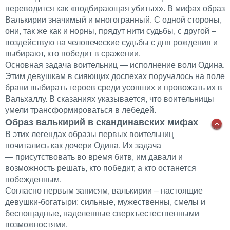
переводится как «подбирающая убитых». В мифах образ
Валькирии значимый и многогранный. С одной стороны,
они, так же как и норны, прядут нити судьбы, с другой –
воздействую на человеческие судьбы с дня рождения и
выбирают, кто победит в сражении.
Основная задача воительниц — исполнение воли Одина.
Этим девушкам в сияющих доспехах поручалось на поле
брани выбирать героев среди усопших и провожать их в
Вальхаллу. В сказаниях указывается, что воительницы
умели трансформироваться в лебедей.
Образ валькирий в скандинавских мифах
В этих легендах образы первых воительниц
почитались как дочери Одина. Их задача
— присутствовать во время битв, им давали и
возможность решать, кто победит, а кто останется
побежденным.
Согласно первым записям, валькирии – настоящие
девушки-богатыри: сильные, мужественны, смелы и
беспощадные, наделенные сверхъестественными
возможностями.