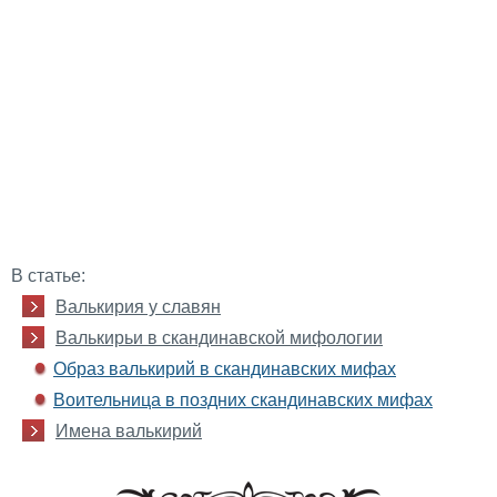
В статье:
Валькирия у славян
Валькирьи в скандинавской мифологии
Образ валькирий в скандинавских мифах
Воительница в поздних скандинавских мифах
Имена валькирий