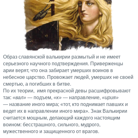
Образ славянской валькирии размытый и не имеет
серьезного научного подтверждения. Приверженцы
арии верят, что она забирает умерших воинов в
небесное царство. Провожает людей, умерших не своей
смертью, а погибших в битве.
По их теории, имя прекрасной девы расшифровывают
так:
«вал»
— подъем,
«к»
— направление,
«ирия»
— название иного мира; «тот, кто поднимает павших и
ведет их в направлении иного мира». Знак Валькирии
считается мощным, делающий каждого настоящим
воином: бесстрашного, сильного, мудрого,
мужественного и защищенного от врагов.