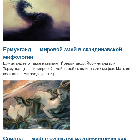
Ермунганд — мировой змей в скандинавской
мифологии
Ермунганд (его также называют Йормунгандр, Йормунганд или
Тормунганд) — это мировой змей, герой скандинавских мифов. Мать его –
великанша Ангрбода, а отец...
Сцилла — миф о существе из древнегреческих