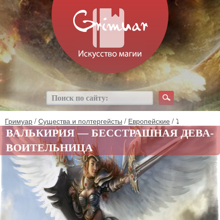
Гримуар
/
Существа и полтергейсты
/
Европейские
/ ⤵
ВАЛЬКИРИЯ — БЕССТРАШНАЯ ДЕВА-
ВОИТЕЛЬНИЦА