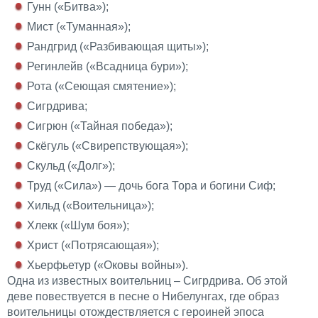
Гунн («Битва»);
Мист («Туманная»);
Рандгрид («Разбивающая щиты»);
Регинлейв («Всадница бури»);
Рота («Сеющая смятение»);
Сигрдрива;
Сигрюн («Тайная победа»);
Скёгуль («Свирепствующая»);
Скульд («Долг»);
Труд («Сила») — дочь бога Тора и богини Сиф;
Хильд («Воительница»);
Хлекк («Шум боя»);
Христ («Потрясающая»);
Хьерфьетур («Оковы войны»).
Одна из известных воительниц – Сигрдрива. Об этой
деве повествуется в песне о Нибелунгах, где образ
воительницы отождествляется с героиней эпоса