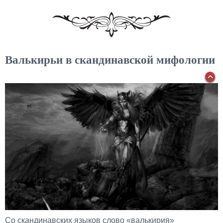
Валькирьи в скандинавской мифологии
Со скандинавских языков слово «валькирия»