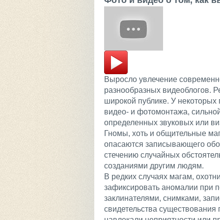
Фото и видео о том, как
Выросло увлечение современн
разнообразных видеоблогов. Р
широкой публике. У некоторых 
видео- и фотомонтажа, сильно
определенных звуковых или в
Гномы, хоть и общительные маг
опасаются записывающего обор
стечению случайных обстоятел
созданиями другим людям.
В редких случаях магам, охот
зафиксировать аномалии при 
заклинателями, снимками, зап
свидетельства существования 
навлекали неприятности или пр