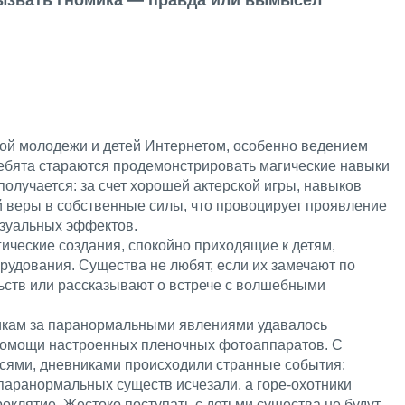
 вызвать гномика — правда или вымысел
ой молодежи и детей Интернетом, особенно ведением
ебята стараются продемонстрировать магические навыки
получается: за счет хорошей актерской игры, навыков
й веры в собственные силы, что провоцирует проявление
изуальных эффектов.
ические создания, спокойно приходящие к детям,
удования. Существа не любят, если их замечают по
ьств или рассказывают о встрече с волшебными
никам за паранормальными явлениями удавалось
помощи настроенных пленочных фотоаппаратов. С
исями, дневниками происходили странные события:
паранормальных существ исчезали, а горе-охотники
оклятие. Жестоко поступать с детьми существа не будут,