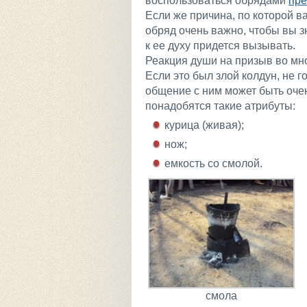
воспользоваться обрядами
пре
Если же причина, по которой ва
обряд очень важно, чтобы вы з
к ее духу придется вызывать.
Реакция души на призыв во мног
Если это был злой колдун, не г
общение с ним может быть оче
понадобятся такие атрибуты:
курица (живая);
нож;
емкость со смолой.
смола