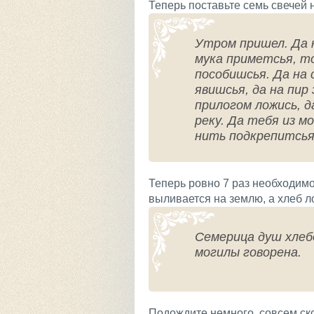
Теперь поставьте семь свечей н
Утром пришел. Да н
мука приметсья, т
пособишсья. Да на 
явишсья, да на пир
прилогом ложись, д
реку. Да тебя из м
нить подкрепитсья
Теперь ровно 7 раз необходимо
выливается на землю, а хлеб л
Семерица душ хлебо
могилы говорена.
Подождите немного, совсем ско