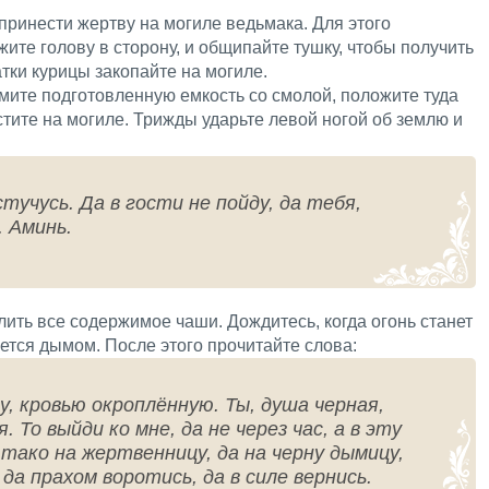
ринести жертву на могиле ведьмака. Для этого
жите голову в сторону, и общипайте тушку, чтобы получить
тки курицы закопайте на могиле.
зьмите подготовленную емкость со смолой, положите туда
стите на могиле. Трижды ударьте левой ногой об землю и
тучусь. Да в гости не пойду, да тебя,
. Аминь.
ить все содержимое чаши. Дождитесь, когда огонь станет
нется дымом. После этого прочитайте слова:
, кровью окроплённую. Ты, душа черная,
 То выйди ко мне, да не через час, а в эту
 тако на жертвенницу, да на черну дымицу,
 да прахом воротись, да в силе вернись.