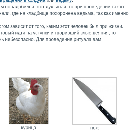
вращения в колдуна
или
ведьму
.
м понадобился этот дух, иная, то при проведении такого
нали, где на кладбище похоронена ведьма, так как именно
ом зависит от того, каким этот человек был при жизни.
отовый идти на уступки и творивший злые деяния, то
нь небезопасно. Для проведения ритуала вам
курица
нож