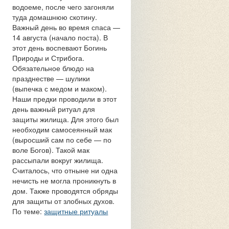
водоеме, после чего загоняли
туда домашнюю скотину.
Важный день во время спаса —
14 августа (начало поста). В
этот день воспевают Богинь
Природы и Стрибога.
Обязательное блюдо на
празднестве — шулики
(выпечка с медом и маком).
Наши предки проводили в этот
день важный ритуал для
защиты жилища. Для этого был
необходим самосеянный мак
(выросший сам по себе — по
воле Богов). Такой мак
рассыпали вокруг жилища.
Считалось, что отныне ни одна
нечисть не могла проникнуть в
дом. Также проводятся обряды
для защиты от злобных духов.
По теме:
защитные ритуалы