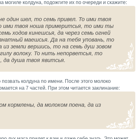
а могиле колдуна, подожгите их по очереди и скажите:
е один шел, то семь привел. То ими твоя
о ими твоя ноша примеритсья, то ими ты
семь ходов кинешсья, да через семь огней
 знатный маешсья. Да на тебя уповань, то
а из земли вершись, то на семь душ зовом
огилу волоку. То нить непорветсья, то
, да душа твоя явитсья.
 позвать колдуна по имени. После этого молоко
омается на 7 частей. При этом читается заклинание:
м кормлены, да молоком поена, да из
ро дух мага придет к вам и даже себе знать. Это может