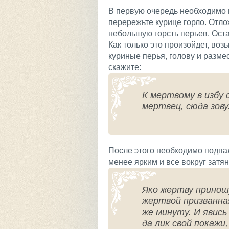
В первую очередь необходимо п
перережьте курице горло. Отло
небольшую горсть перьев. Оста
Как только это произойдет, во
куриные перья, голову и разме
скажите:
К мертвому в избу с
мертвец, сюда зову
После этого необходимо подпал
менее ярким и все вокруг затя
Яко жертву приношу
жертвой призванная.
же минуту. И явись
да лик свой покажи,