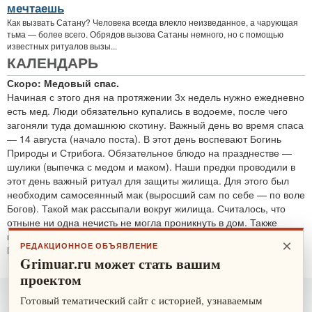
мечтаешь
Как вызвать Сатану? Человека всегда влекло неизведанное, а чарующая
тьма — более всего. Обрядов вызова Сатаны немного, но с помощью
известных ритуалов вызы...
КАЛЕНДАРЬ
Скоро: Медовый спас.
Начиная с этого дня на протяжении 3х недель нужно ежедневно
есть мед. Люди обязательно купались в водоеме, после чего
загоняли туда домашнюю скотину. Важный день во время спаса
— 14 августа (начало поста). В этот день воспевают Богинь
Природы и Стрибога. Обязательное блюдо на празднестве —
шулики (выпечка с медом и маком). Наши предки проводили в
этот день важный ритуал для защиты жилища. Для этого был
необходим самосеянный мак (выросший сам по себе — по воле
Богов). Такой мак рассыпали вокруг жилища. Считалось, что
отныне ни одна нечисть не могла проникнуть в дом. Также
проводятся обряды для защиты от злобных духов.
×
РЕДАКЦИОННОЕ ОБЪЯВЛЕНИЕ
По теме:
защитные ритуалы
Grimuar.ru может стать вашим
проектом
Готовый тематический сайт с историей, узнаваемым