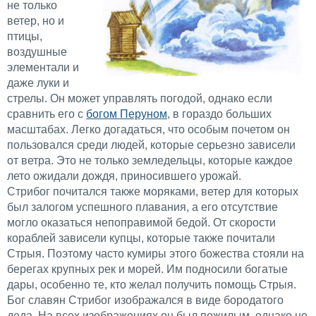
не только
ветер, но и
птицы,
воздушные
элементали и
даже луки и
стрелы. Он может управлять погодой, однако если
сравнить его с
богом Перуном
, в гораздо больших
масштабах. Легко догадаться, что особым почетом он
пользовался среди людей, которые серьезно зависели
от ветра. Это не только земледельцы, которые каждое
лето ожидали дождя, приносившего урожай.
Стрибог почитался также моряками, ветер для которых
был залогом успешного плавания, а его отсутствие
могло оказаться непоправимой бедой. От скорости
кораблей зависели купцы, которые также почитали
Стрыя. Поэтому часто кумиры этого божества стояли на
берегах крупных рек и морей. Им подносили богатые
дары, особенно те, кто желал получить помощь Стрыя.
Бог славян Стрибог изображался в виде бородатого
деда. На всех изображениях он был пожилым, однако не