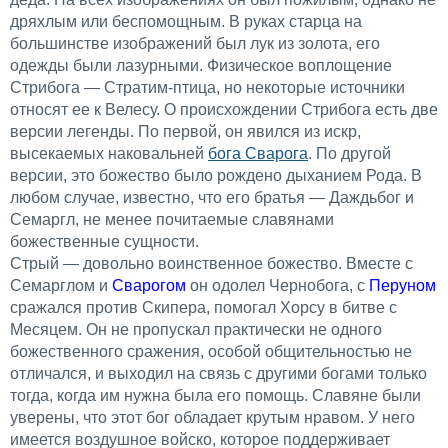
дряхлым или беспомощным. В руках старца на
большинстве изображений был лук из золота, его
одежды были лазурными. Физическое воплощение
Стрибога — Стратим-птица, но некоторые источники
относят ее к Велесу. О происхождении Стрибога есть две
версии легенды. По первой, он явился из искр,
высекаемых наковальней
бога Сварога
. По другой
версии, это божество было рождено дыханием Рода. В
любом случае, известно, что его братья — Даждьбог и
Семаргл, не менее почитаемые славянами
божественные сущности.
Стрый — довольно воинственное божество. Вместе с
Семарглом и
Сварогом
он одолел Чернобога, с
Перуном
сражался против Скипера, помогал Хорсу в битве с
Месяцем. Он не пропускал практически не одного
божественного сражения, особой общительностью не
отличался, и выходил на связь с другими богами только
тогда, когда им нужна была его помощь. Славяне были
уверены, что этот бог обладает крутым нравом. У него
имеется воздушное войско, которое поддерживает