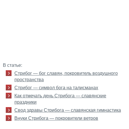
В статье:
Стрибог — бог славян, покровитель воздушного
пространства
Стрибог — символ бога на талисманах
Как отмечать день Стрибога — славянские
праздники
Свод здравы Стрибога — славянская гимнастика
Внуки Стрибога — покровители ветров