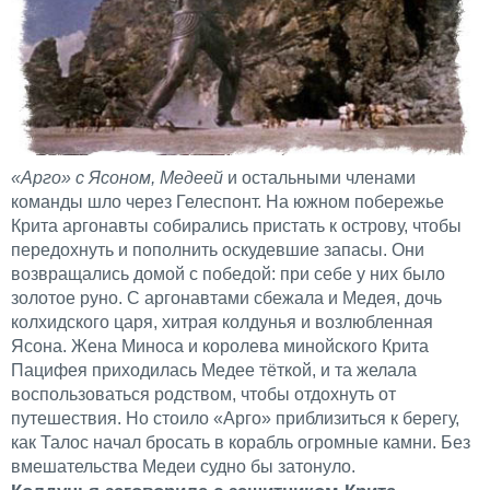
«Арго» с Ясоном, Медеей
и остальными членами
команды шло через Гелеспонт. На южном побережье
Крита аргонавты собирались пристать к острову, чтобы
передохнуть и пополнить оскудевшие запасы. Они
возвращались домой с победой: при себе у них было
золотое руно. С аргонавтами сбежала и Медея, дочь
колхидского царя, хитрая колдунья и возлюбленная
Ясона. Жена Миноса и королева минойского Крита
Пацифея приходилась Медее тёткой, и та желала
воспользоваться родством, чтобы отдохнуть от
путешествия. Но стоило «Арго» приблизиться к берегу,
как Талос начал бросать в корабль огромные камни. Без
вмешательства Медеи судно бы затонуло.