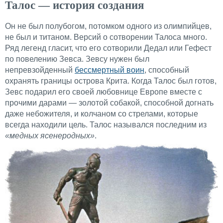
Талос — история создания
Он не был полубогом, потомком одного из олимпийцев,
не был и титаном. Версий о сотворении Талоса много.
Ряд легенд гласит, что его сотворили Дедал или Гефест
по повелению Зевса. Зевсу нужен был
непревзойденный
бессмертный воин
, способный
охранять границы острова Крита. Когда Талос был готов,
Зевс подарил его своей любовнице Европе вместе с
прочими дарами — золотой собакой, способной догнать
даже небожителя, и колчаном со стрелами, которые
всегда находили цель. Талос назывался последним из
«медных ясенеродных»
.