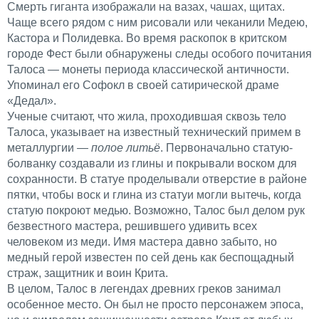
Смерть гиганта изображали на вазах, чашах, щитах.
Чаще всего рядом с ним рисовали или чеканили Медею,
Кастора и Полидевка. Во время раскопок в критском
городе Фест были обнаружены следы особого почитания
Талоса — монеты периода классической античности.
Упоминал его Софокл в своей сатирической драме
«Дедал».
Ученые считают, что жила, проходившая сквозь тело
Талоса, указывает на известный технический примем в
металлургии
— полое литьё
. Первоначально статую-
болванку создавали из глины и покрывали воском для
сохранности. В статуе проделывали отверстие в районе
пятки, чтобы воск и глина из статуи могли вытечь, когда
статую покроют медью. Возможно, Талос был делом рук
безвестного мастера, решившего удивить всех
человеком из меди. Имя мастера давно забыто, но
медный герой известен по сей день как беспощадный
страж, защитник и воин Крита.
В целом, Талос в легендах древних греков занимал
особенное место. Он был не просто персонажем эпоса,