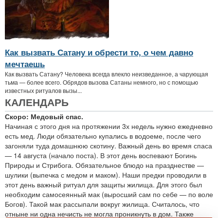
Как вызвать Сатану и обрести то, о чем давно
мечтаешь
Как вызвать Сатану? Человека всегда влекло неизведанное, а чарующая
тьма — более всего. Обрядов вызова Сатаны немного, но с помощью
известных ритуалов вызы...
КАЛЕНДАРЬ
Скоро: Медовый спас.
Начиная с этого дня на протяжении 3х недель нужно ежедневно
есть мед. Люди обязательно купались в водоеме, после чего
загоняли туда домашнюю скотину. Важный день во время спаса
— 14 августа (начало поста). В этот день воспевают Богинь
Природы и Стрибога. Обязательное блюдо на празднестве —
шулики (выпечка с медом и маком). Наши предки проводили в
этот день важный ритуал для защиты жилища. Для этого был
необходим самосеянный мак (выросший сам по себе — по воле
Богов). Такой мак рассыпали вокруг жилища. Считалось, что
отныне ни одна нечисть не могла проникнуть в дом. Также