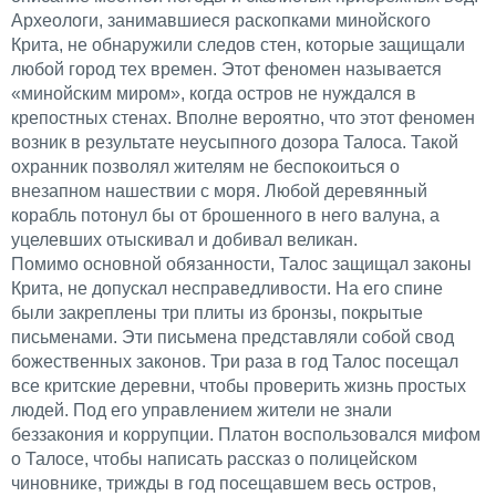
Археологи, занимавшиеся раскопками минойского
Крита, не обнаружили следов стен, которые защищали
любой город тех времен. Этот феномен называется
«минойским миром», когда остров не нуждался в
крепостных стенах. Вполне вероятно, что этот феномен
возник в результате неусыпного дозора Талоса. Такой
охранник позволял жителям не беспокоиться о
внезапном нашествии с моря. Любой деревянный
корабль потонул бы от брошенного в него валуна, а
уцелевших отыскивал и добивал великан.
Помимо основной обязанности, Талос защищал законы
Крита, не допускал несправедливости. На его спине
были закреплены три плиты из бронзы, покрытые
письменами. Эти письмена представляли собой свод
божественных законов. Три раза в год Талос посещал
все критские деревни, чтобы проверить жизнь простых
людей. Под его управлением жители не знали
беззакония и коррупции. Платон воспользовался мифом
о Талосе, чтобы написать рассказ о полицейском
чиновнике, трижды в год посещавшем весь остров,