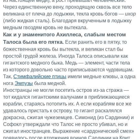
из настоящей меди), а рост превышал человеческий.
Через единственную вену, проходящую сквозь все тело
великана от плеча до лодыжки, текла кровь богов
— ихор
(либо жидкая сталь). Благодаря вкрученным в лодыжку
медным гвоздям кровь не вытекала.
Как и у знаменитого Ахиллеса, слабым местом
Талоса была его пятка.
Если ранить его в пятку, то
божественная кровь бы вытекла, и великан стал бы
простой грудой железа. Иногда Талоса описывали как
гигантского медного быка. Медь — элемент, части тела
из которого довольно часто приписываются чудовищам.
Так,
Стимфалийские птицы
имели медные клювы, а одна
нога
Эмпузы
была медной.
Иностранцы не могли посетить остров из-за стража —
тот кидался гигантскими валунами в приближающиеся
корабли, стараясь потопить их. А если кораблям все же
удавалось пристать к острову, то гигант раскалялся
докрасна, сжигая чужеземцев. Симонид (из Сардинии) и
Софокл утверждали что Талос не просто убивал, но и
сжигал иностранцев. Выражение «сардонический смех»
появилось после вторжения воинов Сардинии на Крит