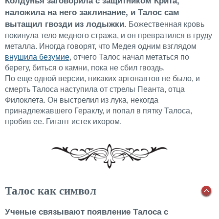
Колдунья заговорила с защитником Крита,
наложила на него заклинание, и Талос сам
вытащил гвозди из лодыжки.
Божественная кровь
покинула тело медного стража, и он превратился в груду
металла. Иногда говорят, что Медея одним взглядом
внушила безумие
, отчего Талос начал метаться по
берегу, биться о камни, пока не сбил гвоздь.
По еще одной версии, никаких аргонавтов не было, и
смерть Талоса наступила от стрелы Пеанта, отца
Филоклета. Он выстрелил из лука, некогда
принадлежавшего Гераклу, и попал в пятку Талоса,
пробив ее. Гигант истек ихором.
Талос как символ
Ученые связывают появление Талоса с