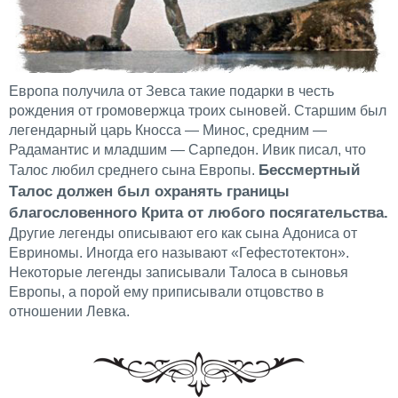
Европа получила от Зевса такие подарки в честь
рождения от громовержца троих сыновей. Старшим был
легендарный царь Кносса — Минос, средним —
Радамантис и младшим — Сарпедон. Ивик писал, что
Бессмертный
Талос любил среднего сына Европы.
Талос должен был охранять границы
благословенного Крита от любого посягательства.
Другие легенды описывают его как сына Адониса от
Евриномы. Иногда его называют «Гефестотектон».
Некоторые легенды записывали Талоса в сыновья
Европы, а порой ему приписывали отцовство в
отношении Левка.