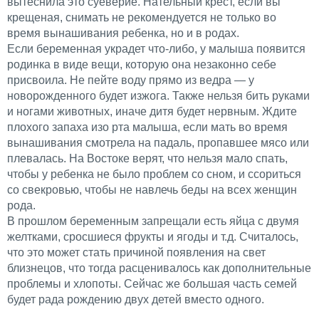
вытеснила это суеверие. Нательный крест, если вы
крещеная, снимать не рекомендуется не только во
время вынашивания ребенка, но и в родах.
Если беременная украдет что-либо, у малыша появится
родинка в виде вещи, которую она незаконно себе
присвоила. Не пейте воду прямо из ведра — у
новорожденного будет изжога. Также нельзя бить руками
и ногами животных, иначе дитя будет нервным. Ждите
плохого запаха изо рта малыша, если мать во время
вынашивания смотрела на падаль, пропавшее мясо или
плевалась. На Востоке верят, что нельзя мало спать,
чтобы у ребенка не было проблем со сном, и ссориться
со свекровью, чтобы не навлечь беды на всех женщин
рода.
В прошлом беременным запрещали есть яйца с двумя
желтками, сросшиеся фрукты и ягоды и т.д. Считалось,
что это может стать причиной появления на свет
близнецов, что тогда расценивалось как дополнительные
проблемы и хлопоты. Сейчас же большая часть семей
будет рада рождению двух детей вместо одного.