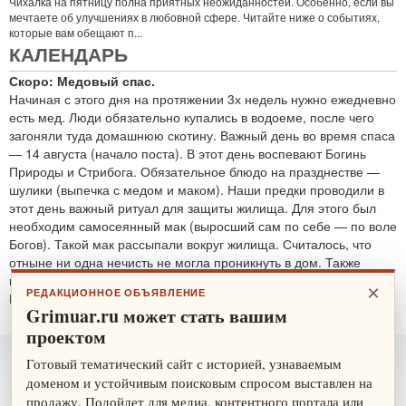
Чихалка на пятницу полна приятных неожиданностей. Особенно, если вы
мечтаете об улучшениях в любовной сфере. Читайте ниже о событиях,
которые вам обещают п...
КАЛЕНДАРЬ
Скоро: Медовый спас.
Начиная с этого дня на протяжении 3х недель нужно ежедневно
есть мед. Люди обязательно купались в водоеме, после чего
загоняли туда домашнюю скотину. Важный день во время спаса
— 14 августа (начало поста). В этот день воспевают Богинь
Природы и Стрибога. Обязательное блюдо на празднестве —
шулики (выпечка с медом и маком). Наши предки проводили в
этот день важный ритуал для защиты жилища. Для этого был
необходим самосеянный мак (выросший сам по себе — по воле
Богов). Такой мак рассыпали вокруг жилища. Считалось, что
отныне ни одна нечисть не могла проникнуть в дом. Также
проводятся обряды для защиты от злобных духов.
×
РЕДАКЦИОННОЕ ОБЪЯВЛЕНИЕ
По теме:
защитные ритуалы
Grimuar.ru может стать вашим
проектом
Готовый тематический сайт с историей, узнаваемым
доменом и устойчивым поисковым спросом выставлен на
продажу. Подойдет для медиа, контентного портала или