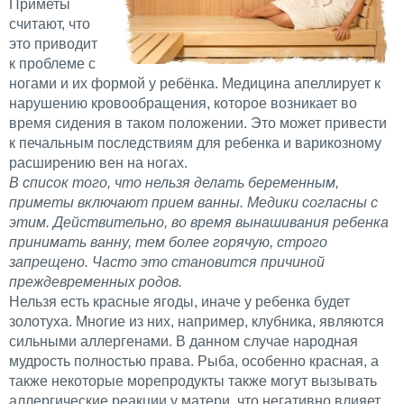
Приметы
считают, что
это приводит
к проблеме с
ногами и их формой у ребёнка. Медицина апеллирует к
нарушению кровообращения, которое возникает во
время сидения в таком положении. Это может привести
к печальным последствиям для ребенка и варикозному
расширению вен на ногах.
В список того, что нельзя делать беременным,
приметы включают прием ванны. Медики согласны с
этим. Действительно, во время вынашивания ребенка
принимать ванну, тем более горячую, строго
запрещено. Часто это становится причиной
преждевременных родов.
Нельзя есть красные ягоды, иначе у ребенка будет
золотуха. Многие из них, например, клубника, являются
сильными аллергенами. В данном случае народная
мудрость полностью права. Рыба, особенно красная, а
также некоторые морепродукты также могут вызывать
аллергические реакции у матери, что негативно влияет