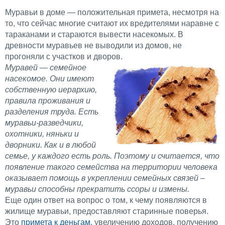
Муравьи в доме — положительная примета, несмотря на
то, что сейчас многие считают их вредителями наравне с
тараканами и стараются вывести насекомых. В
древности муравьев не выводили из домов, не
прогоняли с участков и дворов.
Муравей — семейное
насекомое. Они имеют
собственную иерархию,
правила проживания и
разделения труда. Есть
муравьи-разведчики,
охотники, няньки и
дворники. Как и в любой
семье, у каждого есть роль. Поэтому и считается, что
появление такого семейства на территории человека
оказывает помощь в укреплении семейных связей –
муравьи способны прекратить ссоры и измены.
Еще один ответ на вопрос о том, к чему появляются в
жилище муравьи, предоставляют старинные поверья.
Это
примета к деньгам
, увеличению доходов, получению