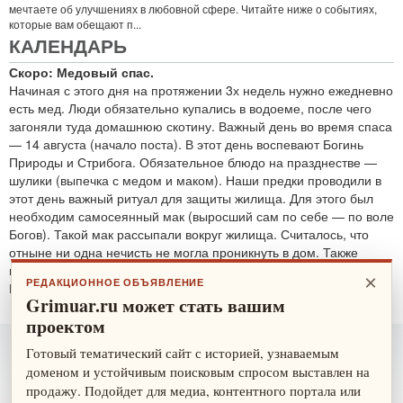
мечтаете об улучшениях в любовной сфере. Читайте ниже о событиях,
которые вам обещают п...
КАЛЕНДАРЬ
Скоро: Медовый спас.
Начиная с этого дня на протяжении 3х недель нужно ежедневно
есть мед. Люди обязательно купались в водоеме, после чего
загоняли туда домашнюю скотину. Важный день во время спаса
— 14 августа (начало поста). В этот день воспевают Богинь
Природы и Стрибога. Обязательное блюдо на празднестве —
шулики (выпечка с медом и маком). Наши предки проводили в
этот день важный ритуал для защиты жилища. Для этого был
необходим самосеянный мак (выросший сам по себе — по воле
Богов). Такой мак рассыпали вокруг жилища. Считалось, что
отныне ни одна нечисть не могла проникнуть в дом. Также
проводятся обряды для защиты от злобных духов.
×
РЕДАКЦИОННОЕ ОБЪЯВЛЕНИЕ
По теме:
защитные ритуалы
Grimuar.ru может стать вашим
проектом
Готовый тематический сайт с историей, узнаваемым
доменом и устойчивым поисковым спросом выставлен на
продажу. Подойдет для медиа, контентного портала или