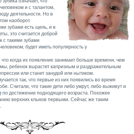
зубика означает, что
еловеком и с талантом,
оду деятельности. Но в
том наоборот.
и зубами есть щель, и в
ты, это считается доброй
к с такими зубами
еловеком, будет иметь популярность у
, что когда их появление занимает больше времени, чем
емы, ребенок вырастет капризным и раздражительным
епрессии или станет занудой или нытиком.
лучается так, что первые из них появились во время
бе. Считали, что такие дети либо умрут, либо выживут и
л
по достижении подходящего возраста. Похожее
нию верхних клыков первыми. Сейчас же таким
.