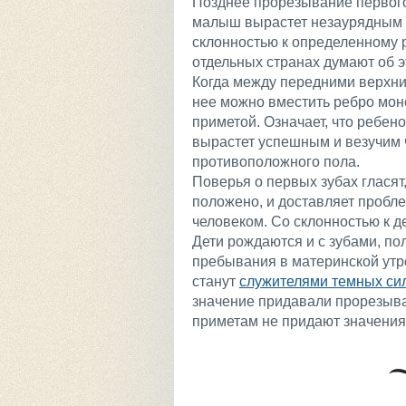
Позднее прорезывание первого 
малыш вырастет незаурядным ч
склонностью к определенному р
отдельных странах думают об э
Когда между передними верхним
нее можно вместить ребро моне
приметой. Означает, что ребено
вырастет успешным и везучим ч
противоположного пола.
Поверья о первых зубах гласят
положено, и доставляет пробл
человеком. Со склонностью к д
Дети рождаются и с зубами, по
пребывания в материнской утро
станут
служителями темных си
значение придавали прорезыва
приметам не придают значения