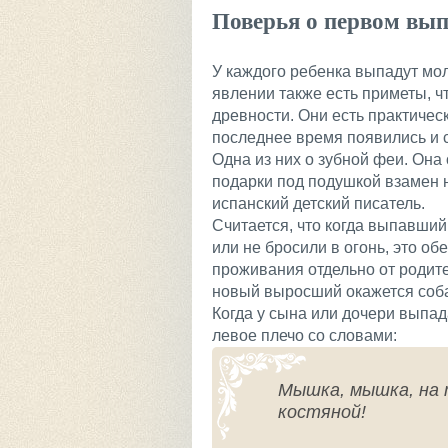
Поверья о первом вы
У каждого ребенка выпадут мо
явлении также есть приметы, ч
древности. Они есть практическ
последнее время появились и 
Одна из них о зубной феи. Он
подарки под подушкой взамен 
испанский детский писатель.
Считается, что когда выпавший
или не бросили в огонь, это о
проживания отдельно от родител
новый выросший окажется соб
Когда у сына или дочери выпад
левое плечо со словами:
Мышка, мышка, на т
костяной!