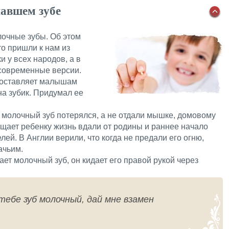
павшем зубе
лочные зубы. Об этом
то пришли к нам из
и у всех народов, а в
современные версии.
а оставляет малышам
на зубик. Придумал ее
 молочный зуб потерялся, а не отдали мышке, домовому
бещает ребенку жизнь вдали от родины и раннее начало
ей. В Англии верили, что когда не предали его огню,
ачьим.
ает молочный зуб, он кидает его правой рукой через
ебе зуб молочный, дай мне взамен