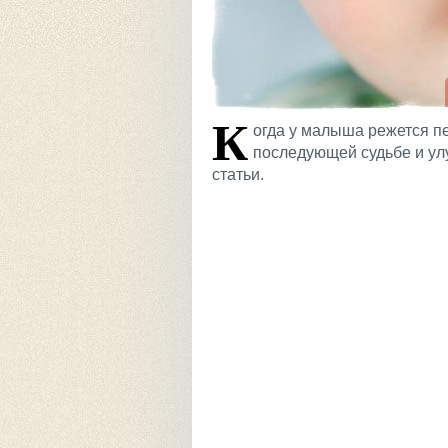
К
огда у малыша режется пе
последующей судьбе и ул
статьи.