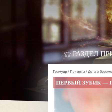
⚝ РАЗДЕЛ ПР
Гримуар
/
Приметы
/
Дети и берем
ПЕРВЫЙ ЗУБИК —