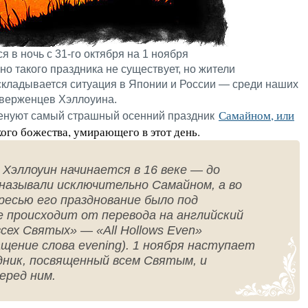
я в ночь с 31-го октября на 1 ноября
о такого праздника не существует, но жители
 складывается ситуация в Японии и России — среди наших
иверженцев Хэллоуина.
Самайном, или
нуют самый страшный осенний праздник
ого божества, умирающего в этот день.
Хэллоуин начинается в 16 веке — до
 называли исключительно Самайном, а во
ресью его празднование было под
е происходит от перевода на английский
сех Святых» — «All Hollows Even»
щение слова evening). 1 ноября наступает
дник, посвященный всем Святым, и
еред ним.