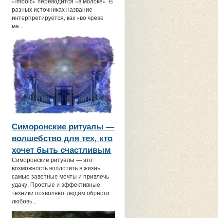
«Imbolc» переводится «в молоке». В
разных источниках название
интерпретируется, как «во чреве
ма...
Симоронские ритуалы —
волшебство для тех, кто
хочет быть счастливым
Симоронские ритуалы — это
возможность воплотить в жизнь
самые заветные мечты и привлечь
удачу. Простые и эффективные
техники позволяют людям обрести
любовь...