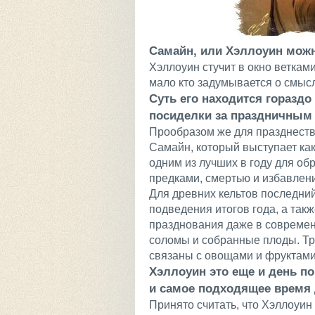
Самайн, или Хэллоуин мож
Хэллоуин стучит в окно веткам
мало кто задумывается о смысл
Суть его находится гораздо
посиделки за праздничным
Прообразом же для празднеств
Самайн, который выступает как
одним из лучших в году для об
предками, смертью и избавлен
Для древних кельтов последний
подведения итогов года, а та
празднования даже в современ
соломы и собранные плоды. Тр
связаны с овощами и фруктами
Хэллоуин это еще и день п
и самое подходящее время 
Принято считать, что Хэллоуин