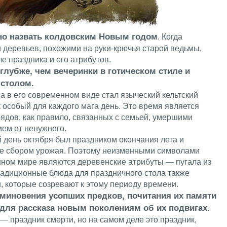
но назвать колдовским Новым годом
. Когда
и деревьев, похожими на руки-крючья старой ведьмы,
е праздника и его атрибутов.
 глубже, чем вечеринки в готическом стиле и
 столом.
а в его современном виде стал языческий кельтский
 особый для каждого мага день. Это время является
рядов, как правило, связанных с семьей, умершими
ием от ненужного.
 день октября был праздником окончания лета и
кже сбором урожая. Поэтому неизменными символами
ном мире являются деревенские атрибуты — пугала из
адиционные блюда для праздничного стола также
, которые созревают к этому периоду времени.
оминовения усопших предков, почитания их памяти
для рассказа новым поколениям об их подвигах.
 — праздник смерти, но на самом деле это праздник,