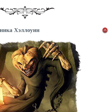
дника Хэллоуин