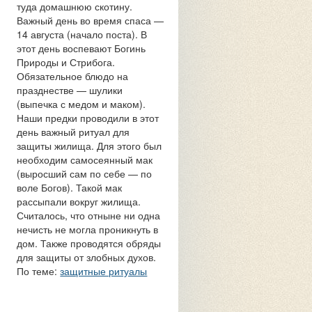
туда домашнюю скотину.
Важный день во время спаса —
14 августа (начало поста). В
этот день воспевают Богинь
Природы и Стрибога.
Обязательное блюдо на
празднестве — шулики
(выпечка с медом и маком).
Наши предки проводили в этот
день важный ритуал для
защиты жилища. Для этого был
необходим самосеянный мак
(выросший сам по себе — по
воле Богов). Такой мак
рассыпали вокруг жилища.
Считалось, что отныне ни одна
нечисть не могла проникнуть в
дом. Также проводятся обряды
для защиты от злобных духов.
По теме:
защитные ритуалы