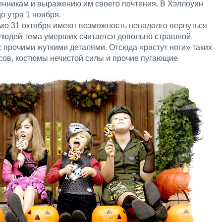
нникам и выражению им своего почтения. В Хэллоуин
о утра 1 ноября.
лько 31 октября имеют возможность ненадолго вернуться
людей тема умерших считается довольно страшной,
 прочими жуткими деталями. Отсюда «растут ноги» таких
асов, костюмы нечистой силы и прочие пугающие