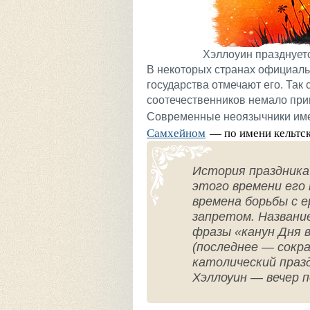
Хэллоуин празднуетс
В некоторых странах официальн
государства отмечают его. Так
соотечественников немало пр
Современные неоязычники име
Самхейном
— по имени кельтск
История праздника 
этого времени его
времена борьбы с е
запретом. Названи
фразы «канун Дня в
(последнее — сокра
католический праз
Хэллоуин — вечер п