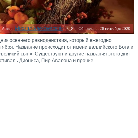
Михаил Алексеевский
Автор:
Обновлено:
20 сентября 2020
здник осеннего равноденствия, который ежегодно
нтября. Название происходит от имени валлийского Бога и
великий сын». Существуют и другие названия этого дня –
стиваль Диониса, Пир Авалона и прочие.