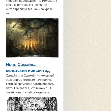
«Imbolc» переводится «в молоке». В
разных источниках название
интерпретируется, как «во чреве
ма...
Ночь Самайна —
кельтский новый год
Самайн или Самхейн — кельтский
праздник, с которым начинались
темные времена и заканчивалось
лето. Считается, что в ночь с 31
октября на 1 ноября ведьмы ус...