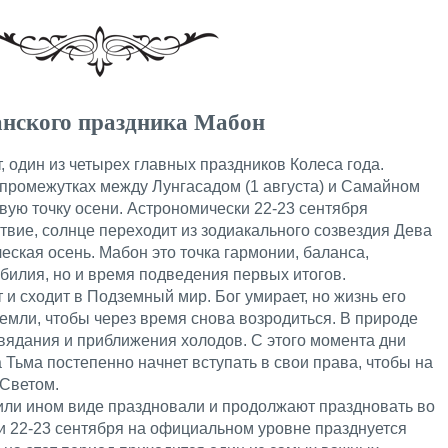
анского праздника Мабон
, один из четырех главных праздников Колеса года.
промежутках между Лунгасадом (1 августа) и Самайном
овую точку осени. Астрономически 22-23 сентября
твие, солнце переходит из зодиакального созвездия Дева
еская осень. Мабон это точка гармонии, баланса,
билия, но и время подведения первых итогов.
 и сходит в Подземный мир. Бог умирает, но жизнь его
емли, чтобы через время снова возродиться. В природе
вядания и приближения холодов. С этого момента дни
а Тьма постепенно начнет вступать в свои права, чтобы на
Светом.
или ином виде праздновали и продолжают праздновать во
и 22-23 сентября на официальном уровне празднуется