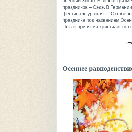
осенний Хиган. В зороастризме
праздников – Сэдэ. В Германи
фестиваль урожая — Октоберфе
праздника под названием Осени
После принятия христианства в
Осеннее равноденстви