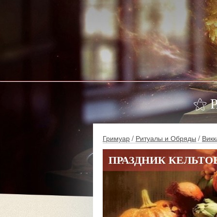
⚝ 
Гримуар
/
Ритуалы и Обряды
/
Викк
ПРАЗДНИК КЕЛЬТО