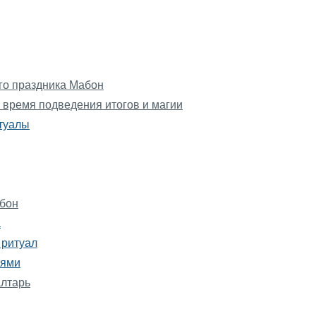
ого праздника Мабон
 время подведения итогов и магии
итуалы
абон
а
 ритуал
ьями
алтарь