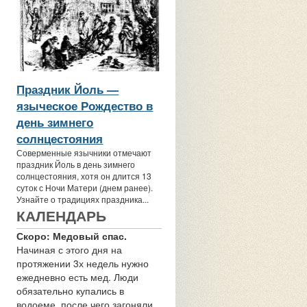
Праздник Йоль —
языческое Рождество в
день зимнего
солнцестояния
Соверменные язычники отмечают
праздник Йоль в день зимнего
солнцестояния, хотя он длится 13
суток с Ночи Матери (днем ранее).
Узнайте о традициях праздника...
КАЛЕНДАРЬ
Скоро: Медовый спас.
Начиная с этого дня на
протяжении 3х недель нужно
ежедневно есть мед. Люди
обязательно купались в
водоеме, после чего загоняли