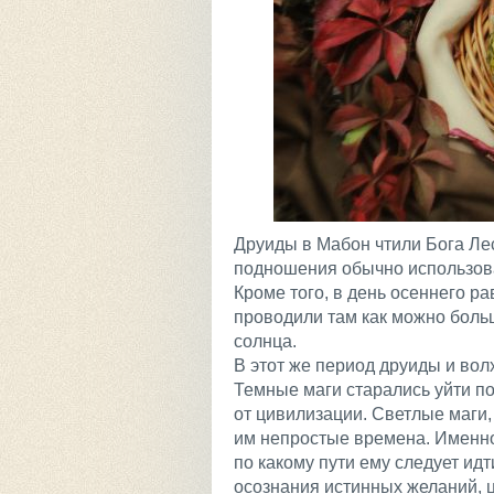
Друиды в Мабон чтили Бога Ле
подношения обычно использовал
Кроме того, в день осеннего 
проводили там как можно боль
солнца.
В этот же период друиды и во
Темные маги старались уйти п
от цивилизации. Светлые маги,
им непростые времена. Именно
по какому пути ему следует ид
осознания истинных желаний, ц