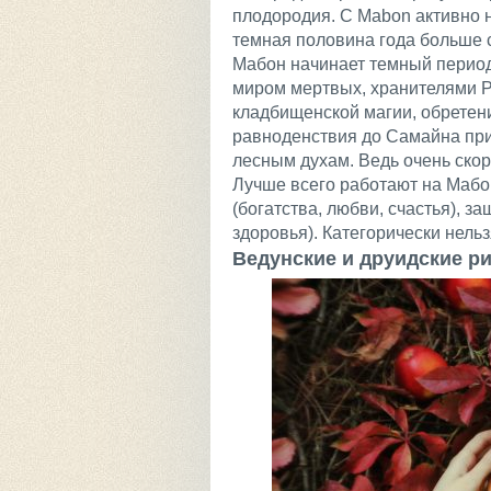
плодородия. С Mabon активно н
темная половина года больше 
Мабон начинает темный период
миром мертвых, хранителями Р
кладбищенской магии, обретени
равноденствия до Самайна пр
лесным духам. Ведь очень скор
Лучше всего работают на Мабо
(богатства, любви, счастья), 
здоровья). Категорически нельз
Ведунские и друидские р