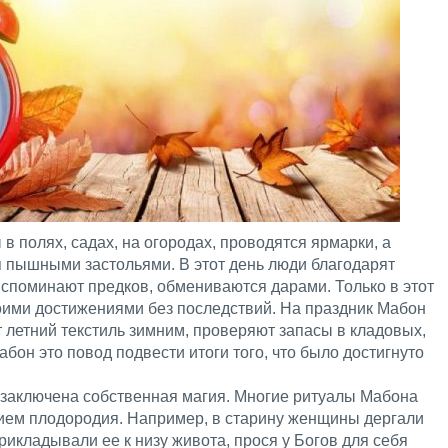
 полях, садах, на огородах, проводятся ярмарки, а
я пышными застольями. В этот день люди благодарят
 вспоминают предков, обмениваются дарами. Только в этот
оими достижениями без последствий. На праздник Мабон
т летний текстиль зимним, проверяют запасы в кладовых,
бон это повод подвести итоги того, что было достигнуто
 заключена собственная магия. Многие ритуалы Мабона
ием плодородия. Например, в старину женщины дергали
рикладывали ее к низу живота, прося у Богов для себя