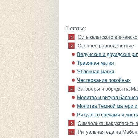
В статье:
Суть кельтского викканск
Осеннее равноденствие –
Ведунские и друидские р
Травяная магия
Яблочная магия
Чествование покойных
Заговоры и обряды на М
Молитва и ритуал баланс
Молитва Темной матери и
Ритуал со свечами и лист
Символика: как украсить 
Ритуальная еда на Мабон