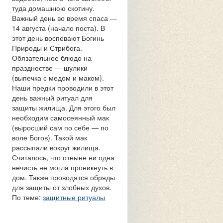
туда домашнюю скотину.
Важный день во время спаса —
14 августа (начало поста). В
этот день воспевают Богинь
Природы и Стрибога.
Обязательное блюдо на
празднестве — шулики
(выпечка с медом и маком).
Наши предки проводили в этот
день важный ритуал для
защиты жилища. Для этого был
необходим самосеянный мак
(выросший сам по себе — по
воле Богов). Такой мак
рассыпали вокруг жилища.
Считалось, что отныне ни одна
нечисть не могла проникнуть в
дом. Также проводятся обряды
для защиты от злобных духов.
По теме:
защитные ритуалы