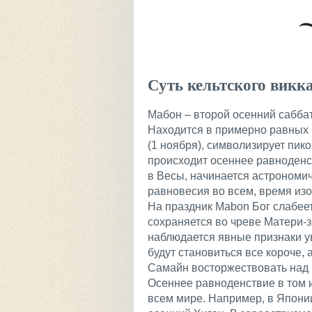
Суть кельтского викк
Мабон – второй осенний саббат
Находится в примерно равных 
(1 ноября), символизирует пик
происходит осеннее равноденс
в Весы, начинается астрономич
равновесия во всем, время изо
На праздник Mabon Бог слабеет
сохраняется во чреве Матери-з
наблюдается явные признаки у
будут становиться все короче, 
Самайн восторжествовать над 
Осеннее равноденствие в том 
всем мире. Например, в Япони