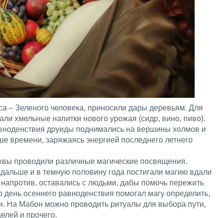
са – Зеленого человека, приносили дары деревьям. Для
и хмельные напитки нового урожая (сидр, вино, пиво).
равноденствия друиды поднимались на вершины холмов и
ше времени, заряжаясь энергией последнего летнего
лхвы проводили различные магические посвящения.
одальше и в темную половину года постигали магию вдали
 напротив, оставались с людьми, дабы помочь пережить
 день осеннего равноденствия помогал магу определить,
ти. На Мабон можно проводить ритуалы для выбора пути,
елей и прочего.