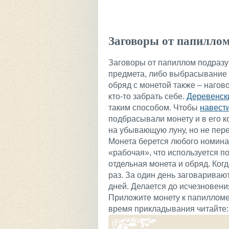
Заговоры от папилло
Заговоры от папиллом подраз
предмета, либо выбрасывание 
обряд с монетой также – наго
кто-то забрать себе.
Деревенск
таким способом. Чтобы
навест
подбрасывали монету и в его 
на убывающую луну, но не пер
Монета берется любого номина
«рабочая», что используется п
отдельная монета и обряд. Ког
раз. За один день заговариваю
дней. Делается до исчезновени
Приложите монету к папилломе.
время прикладывания читайте: