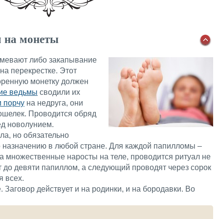
м на монеты
умевают либо закапывание
на перекрестке. Этот
воренную монетку должен
ие ведьмы
сводили их
и порчу
на недруга, они
кошелек. Проводится обряд
ед новолунием.
ла, но обязательно
о назначению в любой стране. Для каждой папилломы –
да множественные наросты на теле, проводится ритуал не
т до девяти папиллом, а следующий проводят через сорок
я всех.
 Заговор действует и на родинки, и на бородавки. Во