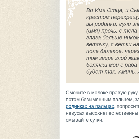
Во Имя Отца, и Сын
крестом перекрещу
вы родинки, гули з
(имя) прочь, с тела
глаза больше ником
веточку, с ветки 
поле далекое, через
том зверь злой жив
болячки мои с раба
будет так. Аминь. 
Смочите в молоке правую руку
потом безымянным пальцем, зат
родинках на пальцах
, попросит
невусах высохнет естественны
смывайте сутки.