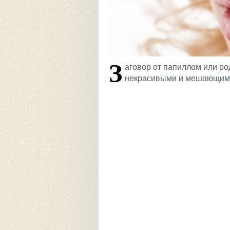
З
аговор от папиллом или ро
некрасивыми и мешающими