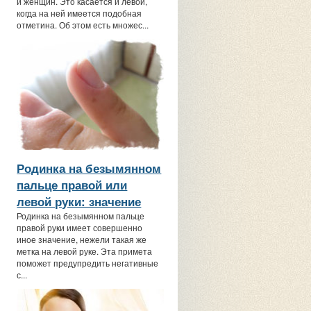
и женщин. Это касается и левой,
когда на ней имеется подобная
отметина. Об этом есть множес...
Родинка на безымянном
пальце правой или
левой руки: значение
Родинка на безымянном пальце
правой руки имеет совершенно
иное значение, нежели такая же
метка на левой руке. Эта примета
поможет предупредить негативные
с...