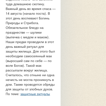
туда домашнюю скотину.
Важный день во время спаса —
14 августа (начало поста). В
этот день воспевают Богинь
Природы и Стрибога.
Обязательное блюдо на
празднестве — шулики
(выпечка с медом и маком).
Наши предки проводили в этот
день важный ритуал для
защиты жилища. Для этого был
необходим самосеянный мак
(выросший сам по себе — по
воле Богов). Такой мак
рассыпали вокруг жилища.
Считалось, что отныне ни одна
нечисть не могла проникнуть в
дом. Также проводятся обряды
для защиты от злобных духов.
По теме:
защитные ритуалы