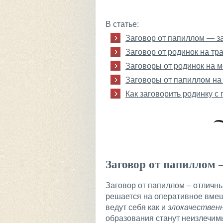
В статье:
Заговор от папиллом — за
Заговор от родинок на тр
Заговоры от родинок на 
Заговоры от папиллом на
Как заговорить родинку 
Заговор от папиллом 
Заговор от папиллом – отличны
решается на оперативное вме
ведут себя как и
злокачествен
образования станут неизлечи