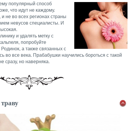
нему популярный способ
же, что идут не каждому.
 и не во всех регионах страны
ием невусов специалисты. И
высокая.
линику и удалять метку с
кальпеля, попробуйте
Родинок, а также связанных с
ь во все века. Прабабушки научились бороться с такой
е сразу, но наверняка.
 траву