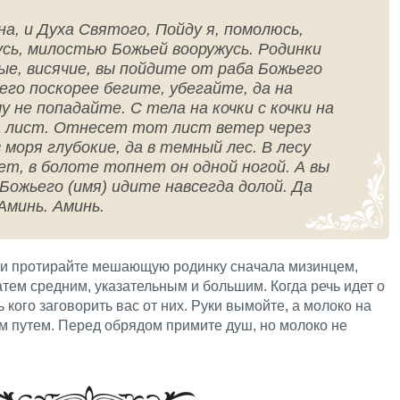
а, и Духа Святого, Пойду я, помолюсь,
сь, милостью Божьей вооружусь. Родинки
лые, висячие, вы пойдите от раба Божьего
 его поскорее бегите, убегайте, да на
у не попадайте. С тела на кочки с кочки на
на лист. Отнесет тот лист ветер через
 моря глубокие, да в темный лес. В лесу
ет, в болоте топнет он одной ногой. А вы
 Божьего (имя) идите навсегда долой. Да
Аминь. Аминь.
 и протирайте мешающую родинку сначала мизинцем,
ем средним, указательным и большим. Когда речь идет о
ь кого заговорить вас от них. Руки вымойте, а молоко на
м путем. Перед обрядом примите душ, но молоко не