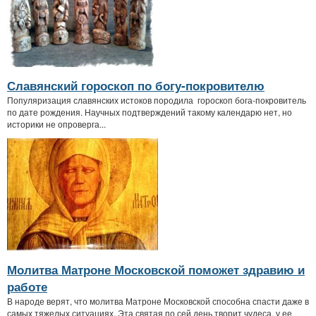
Славянский гороскоп по богу-покровителю
Популяризация славянских истоков породила гороскоп бога-покровитель
по дате рождения. Научных подтверждений такому календарю нет, но
историки не опроверга...
Молитва Матроне Московской поможет здравию и
работе
В народе верят, что молитва Матроне Московской способна спасти даже в
самых тяжелых ситуациях. Эта святая по сей день творит чудеса, у ее