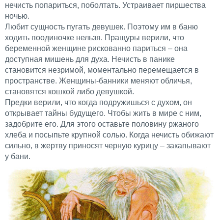
нечисть попариться, поболтать. Устраивает пиршества
ночью.
Любит сущность пугать девушек. Поэтому им в баню
ходить поодиночке нельзя. Пращуры верили, что
беременной женщине рискованно париться – она
доступная мишень для духа. Нечисть в панике
становится незримой, моментально перемещается в
пространстве. Женщины-банники меняют обличья,
становятся кошкой либо девушкой.
Предки верили, что когда подружишься с духом, он
открывает тайны будущего. Чтобы жить в мире с ним,
задобрите его. Для этого оставьте половину ржаного
хлеба и посыпьте крупной солью. Когда нечисть обижают
сильно, в жертву приносят черную курицу – закапывают
у бани.