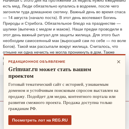
есть мед. Люди обязательно купались в водоеме, после чего
загоняли туда домашнюю скотину. Важный день во время спаса
— 14 августа (начало поста). В этот день воспевают Богинь
Природы и Стрибога. Обязательное блюдо на празднестве —
шулики (выпечка с медом и маком). Наши предки проводили в
этот день важный ритуал для защиты жилища. Для этого был
необходим самосеянный мак (выросший сам по себе — по воле
Богов). Такой мак рассыпали вокруг жилища. Считалось, что
отныне ни одна нечисть не могла проникнуть в дом. Также
проводятся обряды для защиты от злобных духов.
×
РЕДАКЦИОННОЕ ОБЪЯВЛЕНИЕ
По теме:
защитные ритуалы
Grimuar.ru может стать вашим
проектом
Готовый тематический сайт с историей, узнаваемым
доменом и устойчивым поисковым спросом выставлен на
продажу. Подойдет для медиа, контентного портала или
развития смежного проекта. Продажа доступна только
гражданам РФ.
О нас
Рекламодателю
Карта сайта
Посмотреть лот на REG.RU