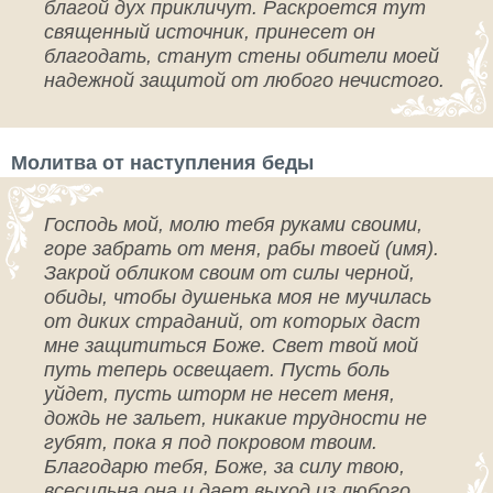
благой дух прикличут. Раскроется тут
священный источник, принесет он
благодать, станут стены обители моей
надежной защитой от любого нечистого.
Молитва от наступления беды
Господь мой, молю тебя руками своими,
горе забрать от меня, рабы твоей (имя).
Закрой обликом своим от силы черной,
обиды, чтобы душенька моя не мучилась
от диких страданий, от которых даст
мне защититься Боже. Свет твой мой
путь теперь освещает. Пусть боль
уйдет, пусть шторм не несет меня,
дождь не зальет, никакие трудности не
губят, пока я под покровом твоим.
Благодарю тебя, Боже, за силу твою,
всесильна она и дает выход из любого