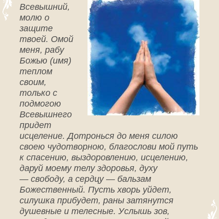
Всевышний,
молю о
защите
твоей. Омой
меня, рабу
Божью (имя)
теплом
своим,
только с
подмогою
Всевышнего
придет
исцеление. Дотронься до меня силою
своею чудотворною, благослови мой путь
к спасению, выздоровлению, исцелению,
даруй моему телу здоровья, духу
— свободу, а сердцу — бальзам
Божественный. Пусть хворь уйдет,
силушка прибудет, раны затянутся
душевные и телесные. Услышь зов,