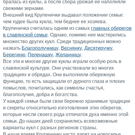
бралась из куклы, а после сбора урожая ее наполняли
свежими зернами.
Внешний вид Крупенички выдавал положении семьи:
чем худее была кукла, тем беднее ее хозяева.
Крупеничка считалась одним из самых
главных оберегов
в славянской семье
. Однако, помимо нее мастерились
множество других кукл. Среди традиционных можно
назвать
Благополучницу
,
Веснянку
,
Десятиручку
,
Берегиню
,
Пеленашку
,
Желанницу
.
Все эти и многие другие куклы играли особую роль в
славянской культуре. Они участвовали во многих
традициях и обрядах. Они выполняли обережную
функцию, то есть защищали от дурного глаза и плохих
помыслов, почитались, как символы счастья,
благополучия, добра и богатства.
У каждой семьи были свои бережно хранимые традиции
и секреты относительно изготовления этих оберегов,
которые несли своего рода отпечаток духа именно этой
семьи. До наших дней сохранились всевозможные
варианты кукл с разных регионов страны.
В наше время Крупеничку часто дарят на новоселье,