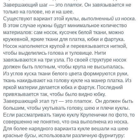
Завершающий шаг — это
платок
. Он завязывается не
только на голове, но и на шее.
Существуют вариант этой куклы,
выполненный из носка
.
В этом случае нужны будут минимальное количество
материалов: сам носок, кусочек белой ткани, можно
кружевной, яркие ткани для платка, юбки и фартука.
Носок наполняется крупой и перевязывается ниткой,
чтобы выделились голова и туловище. Нити
завязываются на три узла. По своей структуре носок
должен быть плотным, чтобы крупа не высыпалась.
Из углов куска ткани белого цвета формируются руки,
ткань накидывают на голову кукле на манер платка. Из
яркой материи делается юбка и фартук. Последний
привязывается так, чтобы было видно юбку.
Завершающий этап тут — это
платок
. Он должен быть
большим, чтобы укутывать голову, шею и плечи куклы.
Если рассматривать такую куклу Крупенички по фото, то
совершенно не понятно, что она выполнена из носка.
Для более нарядного варианта кукле вешали на шею
красные бусы
, использовали различную фурнитуру: