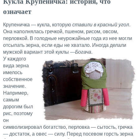
Кукла Крупеничка: история, что
означает
Крупеничка — кукла, которую
ставили в красный угол
.
Она наполнялась гречкой, пшеном, рисом, овсом,
перловкой. В голодные неурожайные года из нее могли
отсыпать зерна, если еды не хватало. Иногда делали
мужской вариант этой куклы —
Богача
.
У каждого
вида зерна
имелось
собственное
значение.
Например,
самым
дорогим был
рис, поэтому
он
символизировал богатство, перловка — сытость, гречка
— достаток, а овес — силу. Перед посевом горсть зерна