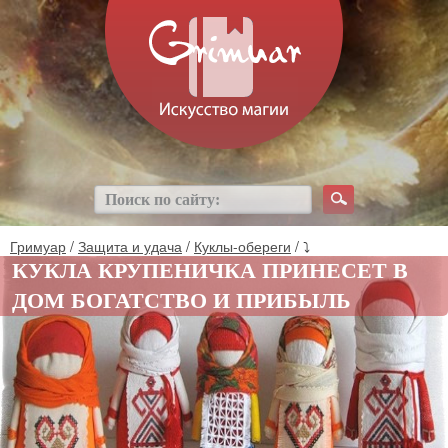
Гримуар
/
Защита и удача
/
Куклы-обереги
/ ⤵
КУКЛА КРУПЕНИЧКА ПРИНЕСЕТ В
ДОМ БОГАТСТВО И ПРИБЫЛЬ