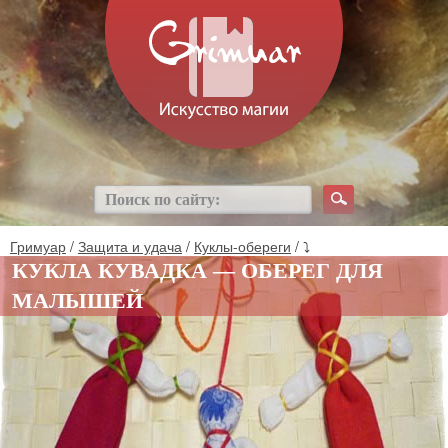
Гримуар
/
Защита и удача
/
Куклы-обереги
/ ⤵
КУКЛА КУВАДКА — ОБЕРЕГ ДЛЯ
МАЛЫШЕЙ