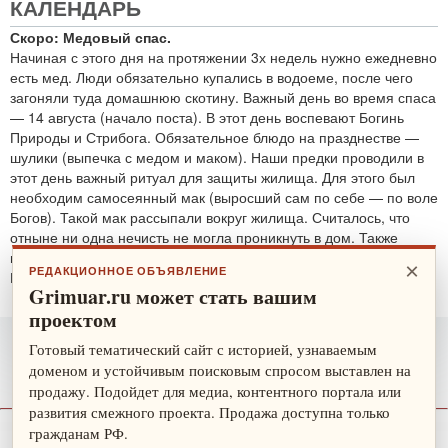
КАЛЕНДАРЬ
Скоро: Медовый спас.
Начиная с этого дня на протяжении 3х недель нужно ежедневно
есть мед. Люди обязательно купались в водоеме, после чего
загоняли туда домашнюю скотину. Важный день во время спаса
— 14 августа (начало поста). В этот день воспевают Богинь
Природы и Стрибога. Обязательное блюдо на празднестве —
шулики (выпечка с медом и маком). Наши предки проводили в
этот день важный ритуал для защиты жилища. Для этого был
необходим самосеянный мак (выросший сам по себе — по воле
Богов). Такой мак рассыпали вокруг жилища. Считалось, что
отныне ни одна нечисть не могла проникнуть в дом. Также
проводятся обряды для защиты от злобных духов.
×
РЕДАКЦИОННОЕ ОБЪЯВЛЕНИЕ
По теме:
защитные ритуалы
Grimuar.ru может стать вашим
проектом
Готовый тематический сайт с историей, узнаваемым
доменом и устойчивым поисковым спросом выставлен на
продажу. Подойдет для медиа, контентного портала или
развития смежного проекта. Продажа доступна только
гражданам РФ.