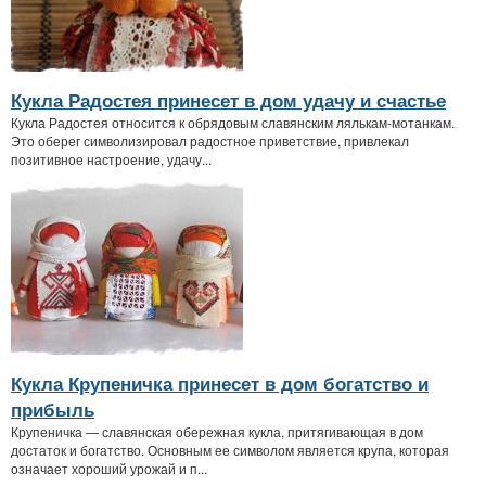
Кукла Радостея принесет в дом удачу и счастье
Кукла Радостея относится к обрядовым славянским лялькам-мотанкам.
Это оберег символизировал радостное приветствие, привлекал
позитивное настроение, удачу...
Кукла Крупеничка принесет в дом богатство и
прибыль
Крупеничка — славянская обережная кукла, притягивающая в дом
достаток и богатство. Основным ее символом является крупа, которая
означает хороший урожай и п...