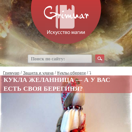
Гримуар
/
Защита и удача
/
Куклы-обереги
/ ⤵
КУКЛА ЖЕЛАННИЦА — А У ВАС
ЕСТЬ СВОЯ БЕРЕГИНЯ?