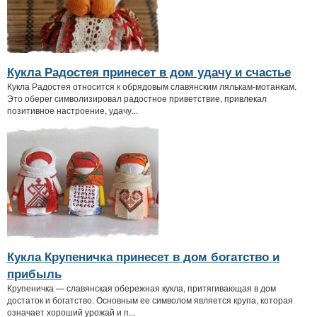
Кукла Радостея принесет в дом удачу и счастье
Кукла Радостея относится к обрядовым славянским лялькам-мотанкам.
Это оберег символизировал радостное приветствие, привлекал
позитивное настроение, удачу...
Кукла Крупеничка принесет в дом богатство и
прибыль
Крупеничка — славянская обережная кукла, притягивающая в дом
достаток и богатство. Основным ее символом является крупа, которая
означает хороший урожай и п...