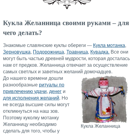
Кукла Желанница своими руками – для
чего делать?
Знакомые славянские куклы обереги —
Кукла мотанка
,
Зерновушка
,
Подорожница
,
Травница,
Кувадка.
Все они
могут быть частью древней мудрости, которая досталась
нам от предков. Желанница отвечает за осуществление
самых светлых и заветных желаний домочадцев.
До нашего времени дошли
разнообразные
ритуалы по
привлечению удачи
,
денег
и
для исполнения желаний
. Но
не всегда высшие силы могут
откликнуться на наш зов.
Поэтому куколку мотанку
Желанницу необходимо
Кукла Желанница
сделать для того, чтобы у