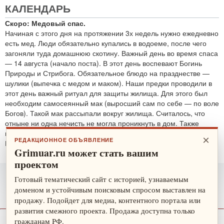
КАЛЕНДАРЬ
Скоро: Медовый спас.
Начиная с этого дня на протяжении 3х недель нужно ежедневно
есть мед. Люди обязательно купались в водоеме, после чего
загоняли туда домашнюю скотину. Важный день во время спаса
— 14 августа (начало поста). В этот день воспевают Богинь
Природы и Стрибога. Обязательное блюдо на празднестве —
шулики (выпечка с медом и маком). Наши предки проводили в
этот день важный ритуал для защиты жилища. Для этого был
необходим самосеянный мак (выросший сам по себе — по воле
Богов). Такой мак рассыпали вокруг жилища. Считалось, что
отныне ни одна нечисть не могла проникнуть в дом. Также
проводятся обряды для защиты от злобных духов.
×
РЕДАКЦИОННОЕ ОБЪЯВЛЕНИЕ
По теме:
защитные ритуалы
Grimuar.ru может стать вашим
проектом
Готовый тематический сайт с историей, узнаваемым
доменом и устойчивым поисковым спросом выставлен на
продажу. Подойдет для медиа, контентного портала или
развития смежного проекта. Продажа доступна только
гражданам РФ.