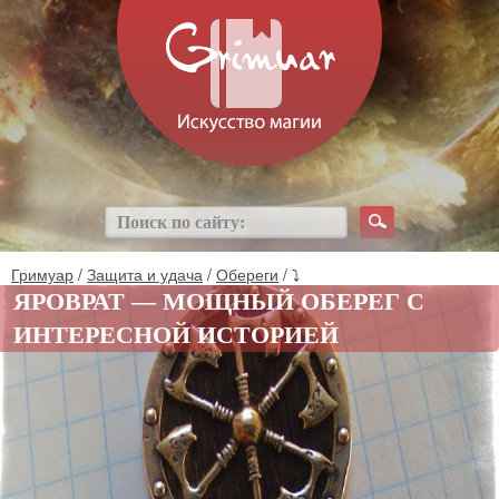
Гримуар
/
Защита и удача
/
Обереги
/ ⤵
ЯРОВРАТ — МОЩНЫЙ ОБЕРЕГ С
ИНТЕРЕСНОЙ ИСТОРИЕЙ