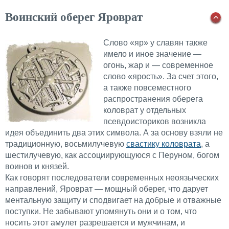
Воинский оберег Яроврат
Слово «яр» у славян также
имело и иное значение —
огонь, жар и — современное
слово «ярость». За счет этого,
а также повсеместного
распространения оберега
коловрат у отдельных
псевдоисториков возникла
идея объединить два этих символа. А за основу взяли не
традиционную, восьмилучевую
свастику коловрата
, а
шестилучевую, как ассоциирующуюся с Перуном, богом
воинов и князей.
Как говорят последователи современных неоязыческих
направлений, Яроврат — мощный оберег, что дарует
ментальную защиту и сподвигает на добрые и отважные
поступки. Не забывают упомянуть они и о том, что
носить этот амулет разрешается и мужчинам, и