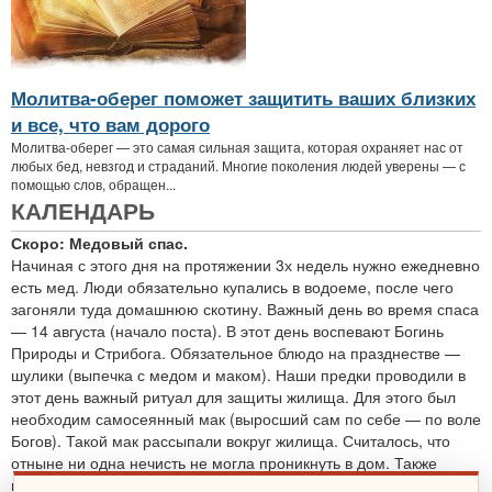
Молитва-оберег поможет защитить ваших близких
и все, что вам дорого
Молитва-оберег — это самая сильная защита, которая охраняет нас от
любых бед, невзгод и страданий. Многие поколения людей уверены — с
помощью слов, обращен...
КАЛЕНДАРЬ
Скоро: Медовый спас.
Начиная с этого дня на протяжении 3х недель нужно ежедневно
есть мед. Люди обязательно купались в водоеме, после чего
загоняли туда домашнюю скотину. Важный день во время спаса
— 14 августа (начало поста). В этот день воспевают Богинь
Природы и Стрибога. Обязательное блюдо на празднестве —
шулики (выпечка с медом и маком). Наши предки проводили в
этот день важный ритуал для защиты жилища. Для этого был
необходим самосеянный мак (выросший сам по себе — по воле
Богов). Такой мак рассыпали вокруг жилища. Считалось, что
отныне ни одна нечисть не могла проникнуть в дом. Также
проводятся обряды для защиты от злобных духов.