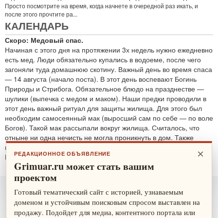
Просто посмотрите на время, когда начнете в очередной раз икать, и
после этого прочтите ра...
КАЛЕНДАРЬ
Скоро: Медовый спас.
Начиная с этого дня на протяжении 3х недель нужно ежедневно
есть мед. Люди обязательно купались в водоеме, после чего
загоняли туда домашнюю скотину. Важный день во время спаса
— 14 августа (начало поста). В этот день воспевают Богинь
Природы и Стрибога. Обязательное блюдо на празднестве —
шулики (выпечка с медом и маком). Наши предки проводили в
этот день важный ритуал для защиты жилища. Для этого был
необходим самосеянный мак (выросший сам по себе — по воле
Богов). Такой мак рассыпали вокруг жилища. Считалось, что
отныне ни одна нечисть не могла проникнуть в дом. Также
проводятся обряды для защиты от злобных духов.
×
РЕДАКЦИОННОЕ ОБЪЯВЛЕНИЕ
По теме:
защитные ритуалы
Grimuar.ru может стать вашим
проектом
Готовый тематический сайт с историей, узнаваемым
доменом и устойчивым поисковым спросом выставлен на
продажу. Подойдет для медиа, контентного портала или