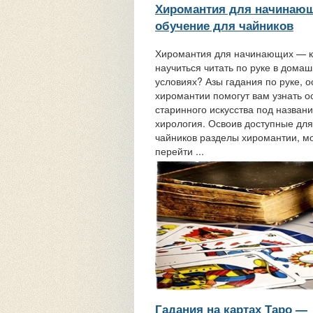
Хиромантия для начинаю
обучение для чайников
Хиромантия для начинающих — к
научиться читать по руке в дома
условиях? Азы гадания по руке, 
хиромантии помогут вам узнать о
старинного искусства под назван
хирология. Освоив доступные для
чайников разделы хиромантии, м
перейти ...
Гадания на картах Таро —