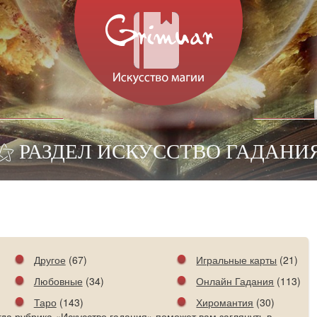
⚝ РАЗДЕЛ ИСКУССТВО ГАДАНИ
Другое
(67)
Игральные карты
(21)
Любовные
(34)
Онлайн Гадания
(113)
Таро
(143)
Хиромантия
(30)
гда рубрика «Искусство гадания» поможет вам заглянуть в