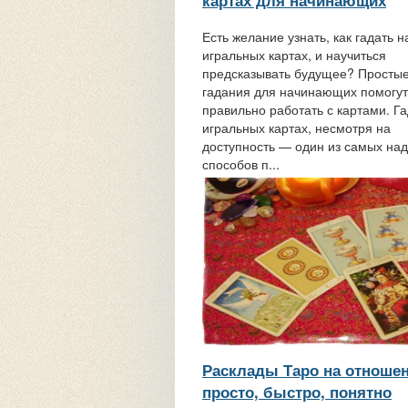
картах для начинающих
Есть желание узнать, как гадать н
игральных картах, и научиться
предсказывать будущее? Просты
гадания для начинающих помогут
правильно работать с картами. Г
игральных картах, несмотря на
доступность — один из самых на
способов п...
Расклады Таро на отноше
просто, быстро, понятно