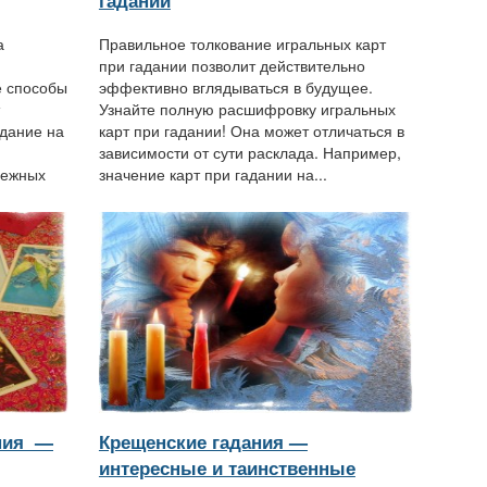
гадании
а
Правильное толкование игральных карт
при гадании позволит действительно
е способы
эффективно вглядываться в будущее.
Узнайте полную расшифровку игральных
адание на
карт при гадании! Она может отличаться в
зависимости от сути расклада. Например,
дежных
значение карт при гадании на...
ния —
Крещенские гадания —
интересные и таинственные