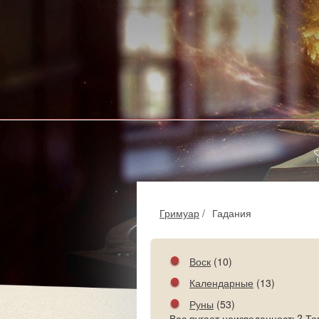
Гримуар
/
Гадания
Воск
(10)
Календарные
(13)
Руны
(53)
Вас пугает неизведанность? То