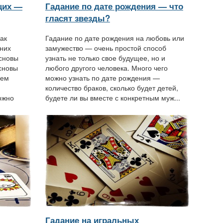
щих —
Гадание по дате рождения — что
гласят звезды?
ак
Гадание по дате рождения на любовь или
шних
замужество — очень простой способ
основы
узнать не только свое будущее, но и
сновы
любого другого человека. Много чего
ием
можно узнать по дате рождения —
количество браков, сколько будет детей,
ожно
будете ли вы вместе с конкретным муж...
Гадание на игральных