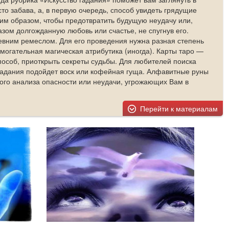
то забава, а, в первую очередь, способ увидеть грядущие
ким образом, чтобы предотвратить будущую неудачу или,
зом долгожданную любовь или счастье, не спугнув его.
ревним ремеслом. Для его проведения нужна разная степень
омогательная магическая атрибутика (иногда). Карты таро —
особ, приоткрыть секреты судьбы. Для любителей поиска
 гадания подойдет воск или кофейная гуща. Алфавитные руны
ого анализа опасности или неудачи, угрожающих Вам в
Перейти к материалам