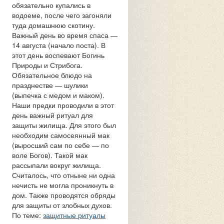
обязательно купались в
водоеме, после чего загоняли
туда домашнюю скотину.
Важный день во время спаса —
14 августа (начало поста). В
этот день воспевают Богинь
Природы и Стрибога.
Обязательное блюдо на
празднестве — шулики
(выпечка с медом и маком).
Наши предки проводили в этот
день важный ритуал для
защиты жилища. Для этого был
необходим самосеянный мак
(выросший сам по себе — по
воле Богов). Такой мак
рассыпали вокруг жилища.
Считалось, что отныне ни одна
нечисть не могла проникнуть в
дом. Также проводятся обряды
для защиты от злобных духов.
По теме:
защитные ритуалы