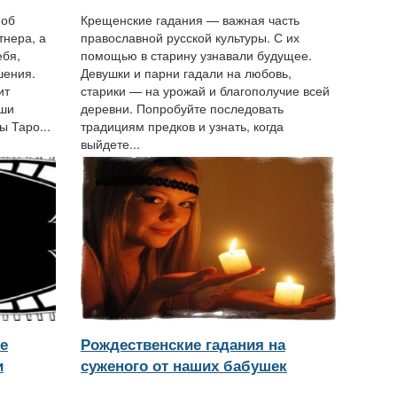
 об
Крещенские гадания — важная часть
тнера, а
православной русской культуры. С их
ебя,
помощью в старину узнавали будущее.
шения.
Девушки и парни гадали на любовь,
ит
старики — на урожай и благополучие всей
аши
деревни. Попробуйте последовать
ы Таро...
традициям предков и узнать, когда
выйдете...
е
Рождественские гадания на
и
суженого от наших бабушек