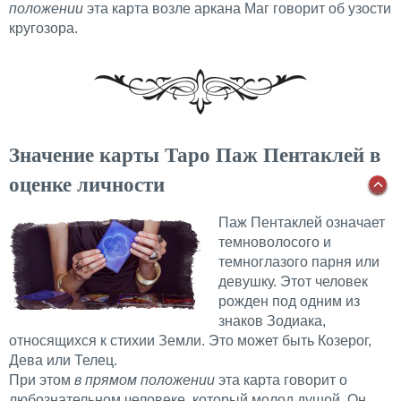
положении
эта карта возле аркана Маг говорит об узости
кругозора.
Значение карты Таро Паж Пентаклей в
оценке личности
Паж Пентаклей означает
темноволосого и
темноглазого парня или
девушку. Этот человек
рожден под одним из
знаков Зодиака,
относящихся к стихии Земли. Это может быть Козерог,
Дева или Телец.
При этом
в прямом положении
эта карта говорит о
любознательном человеке, который молод душой. Он