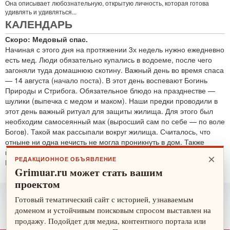
Она описывает любознательную, открытую личность, которая готова
удивлять и удивляться...
КАЛЕНДАРЬ
Скоро: Медовый спас.
Начиная с этого дня на протяжении 3х недель нужно ежедневно
есть мед. Люди обязательно купались в водоеме, после чего
загоняли туда домашнюю скотину. Важный день во время спаса
— 14 августа (начало поста). В этот день воспевают Богинь
Природы и Стрибога. Обязательное блюдо на празднестве —
шулики (выпечка с медом и маком). Наши предки проводили в
этот день важный ритуал для защиты жилища. Для этого был
необходим самосеянный мак (выросший сам по себе — по воле
Богов). Такой мак рассыпали вокруг жилища. Считалось, что
отныне ни одна нечисть не могла проникнуть в дом. Также
проводятся обряды для защиты от злобных духов.
×
РЕДАКЦИОННОЕ ОБЪЯВЛЕНИЕ
По теме:
защитные ритуалы
Grimuar.ru может стать вашим
проектом
Готовый тематический сайт с историей, узнаваемым
доменом и устойчивым поисковым спросом выставлен на
продажу. Подойдет для медиа, контентного портала или