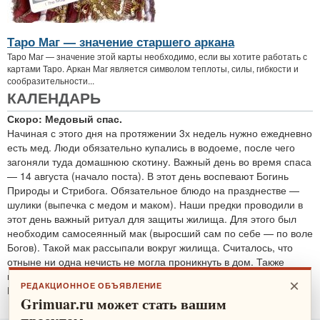
Таро Маг — значение старшего аркана
Таро Маг — значение этой карты необходимо, если вы хотите работать с
картами Таро. Аркан Маг является символом теплоты, силы, гибкости и
сообразительности...
КАЛЕНДАРЬ
Скоро: Медовый спас.
Начиная с этого дня на протяжении 3х недель нужно ежедневно
есть мед. Люди обязательно купались в водоеме, после чего
загоняли туда домашнюю скотину. Важный день во время спаса
— 14 августа (начало поста). В этот день воспевают Богинь
Природы и Стрибога. Обязательное блюдо на празднестве —
шулики (выпечка с медом и маком). Наши предки проводили в
этот день важный ритуал для защиты жилища. Для этого был
необходим самосеянный мак (выросший сам по себе — по воле
Богов). Такой мак рассыпали вокруг жилища. Считалось, что
отныне ни одна нечисть не могла проникнуть в дом. Также
проводятся обряды для защиты от злобных духов.
×
РЕДАКЦИОННОЕ ОБЪЯВЛЕНИЕ
По теме:
защитные ритуалы
Grimuar.ru может стать вашим