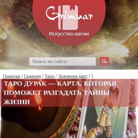
Гримуар
/
Гадания
/
Таро
/
Значение карт
/ ⤵
ТАРО ДУРАК — КАРТА, КОТОРАЯ
ПОМОЖЕТ РАЗГАДАТЬ ТАЙНЫ
ЖИЗНИ