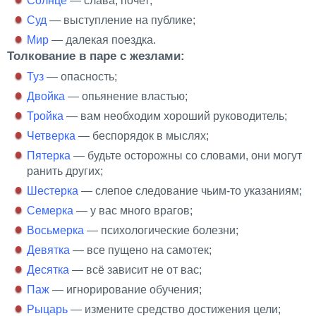
Солнце
— слава, почет;
Суд
— выступление на публике;
Мир
— далекая поездка.
Толкование в паре с жезлами:
Туз
— опасность;
Двойка
— опьянение властью;
Тройка
— вам необходим хороший руководитель;
Четверка
— беспорядок в мыслях;
Пятерка
— будьте осторожны со словами, они могут
ранить других;
Шестерка
— слепое следование чьим-то указаниям;
Семерка
— у вас много врагов;
Восьмерка
— психологические болезни;
Девятка
— все пущено на самотек;
Десятка
— всё зависит не от вас;
Паж
— игнорирование обучения;
Рыцарь
— измените средство достижения цели;