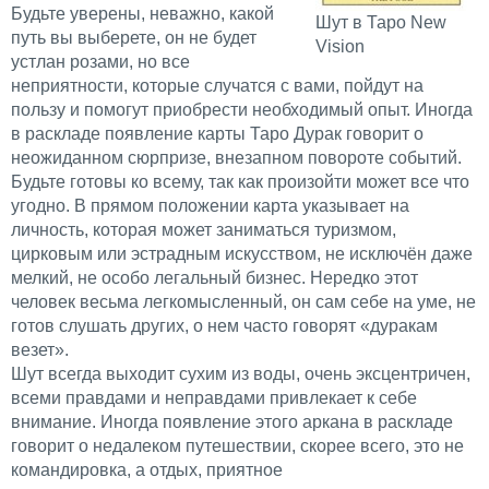
Будьте уверены, неважно, какой
Шут в Таро New
путь вы выберете, он не будет
Vision
устлан розами, но все
неприятности, которые случатся с вами, пойдут на
пользу и помогут приобрести необходимый опыт. Иногда
в раскладе появление карты Таро Дурак говорит о
неожиданном сюрпризе, внезапном повороте событий.
Будьте готовы ко всему, так как произойти может все что
угодно. В прямом положении карта указывает на
личность, которая может заниматься туризмом,
цирковым или эстрадным искусством, не исключён даже
мелкий, не особо легальный бизнес. Нередко этот
человек весьма легкомысленный, он сам себе на уме, не
готов слушать других, о нем часто говорят «дуракам
везет».
Шут всегда выходит сухим из воды, очень эксцентричен,
всеми правдами и неправдами привлекает к себе
внимание. Иногда появление этого аркана в раскладе
говорит о недалеком путешествии, скорее всего, это не
командировка, а отдых, приятное