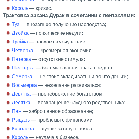
Король
— кризис.
Трактовка аркана Дурак в сочетании с пентаклями:
Туз
— внезапное получение наследства;
Двойка
— психические недуги;
Тройка
— плохое самочувствие;
Четверка
— чрезмерная экономия;
Пятерка
— отсутствие стимула;
Шестерка
— бессмысленная трата средств;
Семерка
— не стоит вкладывать ни во что деньги;
Восьмерка
— нежелание развиваться;
Девятка
— пренебрежение богатством;
Десятка
— возвращение блудного родственника;
Паж
— заброшенное образование;
Рыцарь
— проблемы с финансами;
Королева
— лучше затянуть пояса;
Король
— неудача в бизнесе.