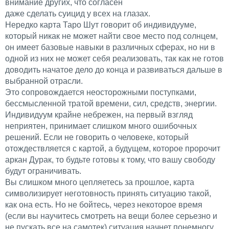
внимание других, что согласен
даже сделать суицид у всех на глазах.
Нередко карта Таро Шут говорит об индивидууме,
который никак не может найти свое место под солнцем,
он имеет базовые навыки в различных сферах, но ни в
одной из них не может себя реализовать, так как не готов
доводить начатое дело до конца и развиваться дальше в
выбранной отрасли.
Это сопровождается неосторожными поступками,
бессмысленной тратой времени, сил, средств, энергии.
Индивидуум крайне небрежен, на первый взгляд
неприятен, принимает слишком много ошибочных
решений. Если не говорить о человеке, который
отождествляется с картой, а будущем, которое пророчит
аркан Дурак, то будьте готовы к тому, что вашу свободу
будут ограничивать.
Вы слишком много цепляетесь за прошлое, карта
символизирует неготовность принять ситуацию такой,
как она есть. Но не бойтесь, через некоторое время
(если вы научитесь смотреть на вещи более серьезно и
не пускать все на самотек) ситуация начнет понемногу