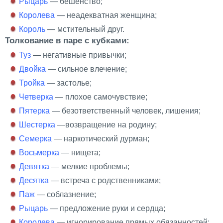
Рыцарь
— бешенство;
Королева
— неадекватная женщина;
Король
— мстительный друг.
Толкование в паре с кубками:
Туз
— негативные привычки;
Двойка
— сильное влечение;
Тройка
— застолье;
Четверка
— плохое самочувствие;
Пятерка
— безответственный человек, лишения;
Шестерка
—возвращение на родину;
Семерка
— наркотический дурман;
Восьмерка
— нищета;
Девятка
— мелкие проблемы;
Десятка
— встреча с родственниками;
Паж
— соблазнение;
Рыцарь
— предложение руки и сердца;
Королева
— игнорирование прямых обязанностей;