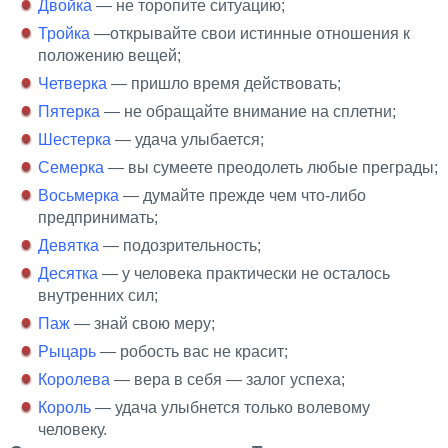
Двойка
— не торопите ситуацию;
Тройка
—открывайте свои истинные отношения к
положению вещей;
Четверка
— пришло время действовать;
Пятерка
— не обращайте внимание на сплетни;
Шестерка
— удача улыбается;
Семерка
— вы сумеете преодолеть любые преграды;
Восьмерка
— думайте прежде чем что-либо
предпринимать;
Девятка
— подозрительность;
Десятка
— у человека практически не осталось
внутренних сил;
Паж
— знай свою меру;
Рыцарь
— робость вас не красит;
Королева
— вера в себя — залог успеха;
Король
— удача улыбнется только волевому
человеку.