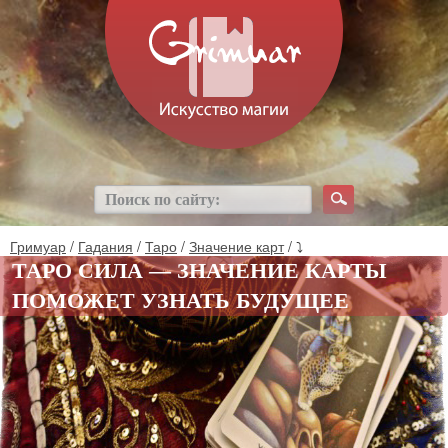
Гримуар
/
Гадания
/
Таро
/
Значение карт
/ ⤵
ТАРО СИЛА — ЗНАЧЕНИЕ КАРТЫ
ПОМОЖЕТ УЗНАТЬ БУДУЩЕЕ