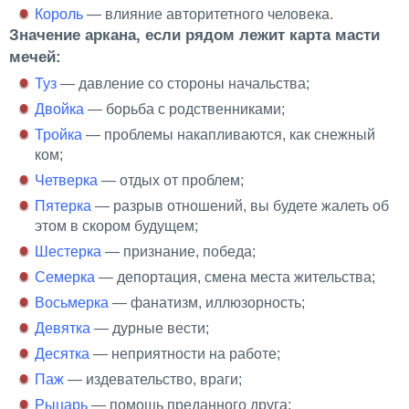
Король
— влияние авторитетного человека.
Значение аркана, если рядом лежит карта масти
мечей:
Туз
— давление со стороны начальства;
Двойка
— борьба с родственниками;
Тройка
— проблемы накапливаются, как снежный
ком;
Четверка
— отдых от проблем;
Пятерка
— разрыв отношений, вы будете жалеть об
этом в скором будущем;
Шестерка
— признание, победа;
Семерка
— депортация, смена места жительства;
Восьмерка
— фанатизм, иллюзорность;
Девятка
— дурные вести;
Десятка
— неприятности на работе;
Паж
— издевательство, враги;
Рыцарь
— помощь преданного друга;