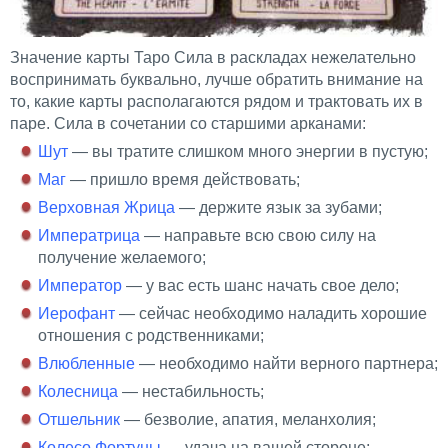
Значение карты Таро Сила в раскладах нежелательно
воспринимать буквально, лучше обратить внимание на
то, какие карты располагаются рядом и трактовать их в
паре. Сила в сочетании со старшими арканами:
Шут
— вы тратите слишком много энергии в пустую;
Maг
— пришло время действовать;
Верховная Жрица
— держите язык за зубами;
Императрица
— направьте всю свою силу на
получение желаемого;
Император
— у вас есть шанс начать свое дело;
Иерофант
— сейчас необходимо наладить хорошие
отношения с родственниками;
Влюбленные
— необходимо найти верного партнера;
Колесница
— нестабильность;
Отшельник
— безволие, апатия, меланхолия;
Колесо Фортуны
— удача на вашей стороне;