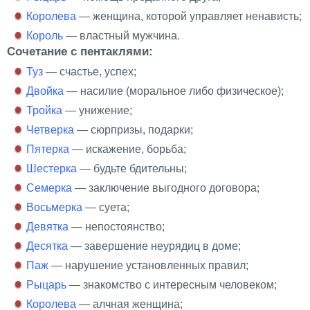
Королева
— женщина, которой управляет ненависть;
Король
— властный мужчина.
Сочетание с пентаклями:
Туз
— счастье, успех;
Двойка
— насилие (моральное либо физическое);
Тройка
— унижение;
Четверка
— сюрпризы, подарки;
Пятерка
— искажение, борьба;
Шестерка
— будьте бдительны;
Семерка
— заключение выгодного договора;
Восьмерка
— суета;
Девятка
— непостоянство;
Десятка
— завершение неурядиц в доме;
Паж
— нарушение установленных правил;
Рыцарь
— знакомство с интересным человеком;
Королева
— алчная женщина;