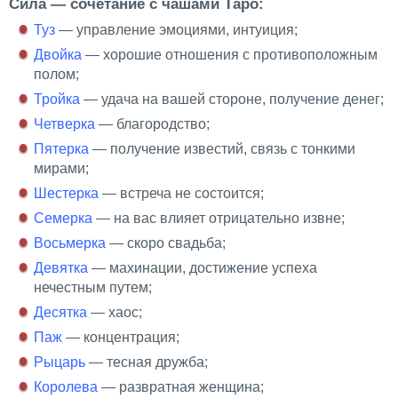
Сила — сочетание с чашами Таро:
Туз
— управление эмоциями, интуиция;
Двойка
— хорошие отношения с противоположным
полом;
Тройка
— удача на вашей стороне, получение денег;
Четверка
— благородство;
Пятерка
— получение известий, связь с тонкими
мирами;
Шестерка
— встреча не состоится;
Семерка
— на вас влияет отрицательно извне;
Восьмерка
— скоро свадьба;
Девятка
— махинации, достижение успеха
нечестным путем;
Десятка
— хаос;
Паж
— концентрация;
Рыцарь
— тесная дружба;
Королева
— развратная женщина;