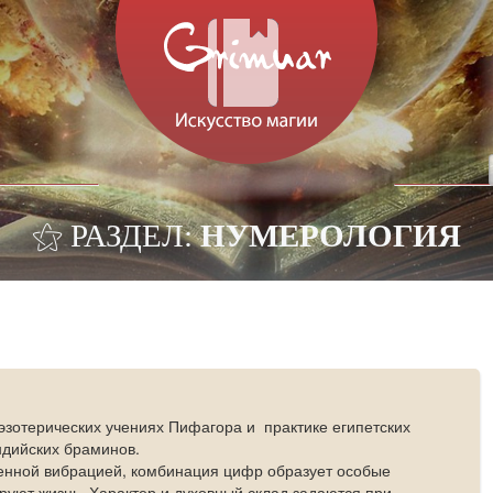
⚝ РАЗДЕЛ:
НУМЕРОЛОГИЯ
эзотерических учениях Пифагора и практике египетских
ндийских браминов.
енной вибрацией, комбинация цифр образует особые
руют жизнь. Характер и духовный склад задаются при