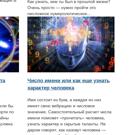
мация В
Как узнать, кем ты был в прошлой жизни?
Очень просто — нужно пройти это
несложное нумерологическое...
та
Число имени или как еще узнать
характер человека
Имя состоит из букв, а каждая их них
ели бы
имеет свою вибрацию и числовое
ерти по
значение. Самостоятельный расчет числа
тайны
имени поможет «прочитать» человека,
должна
узнать характер и скрытые таланты. Не
даром говорят, как назовут человека —