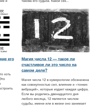
ние и
такова его судьба. Какой сек...
ние его
Магия числа 12 — такое ли
счастливое ли это число на
самом деле?
то хоть
Это
Магия числа 12 в нумерологии обозначена
и
как совокупностью сил, влияние и «тонких
устроить
вибраций», которые издает каждая цифра.
Если вы родились двенадцатого дня
любого месяца, 12 является числом
судьбы, имени или в жизни оно занимает