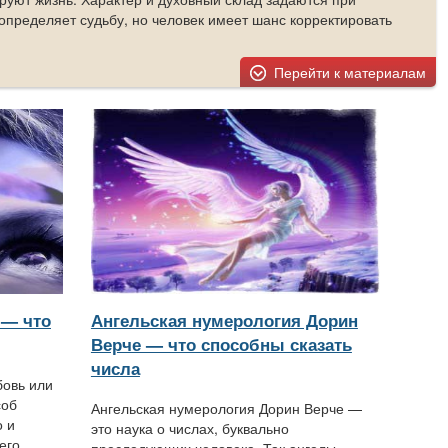
определяет судьбу, но человек имеет шанс корректировать
Перейти к материалам
 — что
Ангельская нумерология Дорин
Верче — что способны сказать
числа
бовь или
соб
Ангельская нумерология Дорин Верче —
о и
это наука о числах, буквально
его