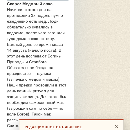
Скоро: Медовый спас.
Начиная с этого дня на
протяжении 3х недель нужно
ежедневно есть мед. Люди
обязательно купались в
водоеме, после чего загоняли
туда домашнюю скотину.
Важный день во время спаса —
14 августа (начало поста). В
этот день воспевают Богинь
Природы и Стрибога.
Обязательное блюдо на
празднестве — шулики
(выпечка с медом и маком).
Наши предки проводили в этот
день важный ритуал для
защиты жилища. Для этого был
необходим самосеянный мак
(выросший сам по себе — по
воле Богов). Такой мак
рассыпали вокруг жилища.
Считалось, что отныне ни одна
×
РЕДАКЦИОННОЕ ОБЪЯВЛЕНИЕ