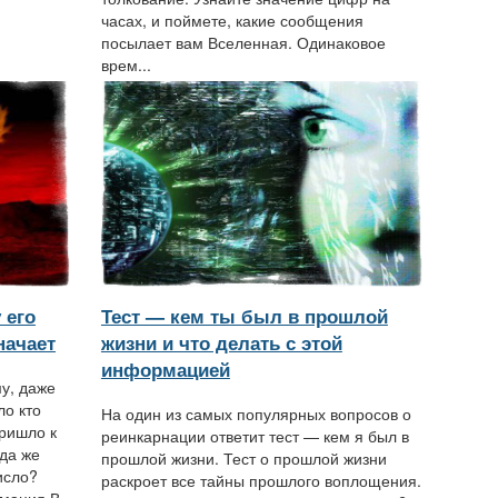
часах, и поймете, какие сообщения
посылает вам Вселенная. Одинаковое
врем...
 его
Тест — кем ты был в прошлой
начает
жизни и что делать с этой
информацией
му, даже
ло кто
На один из самых популярных вопросов о
пришло к
реинкарнации ответит тест — кем я был в
уда же
прошлой жизни. Тест о прошлой жизни
исло?
раскроет все тайны прошлого воплощения.