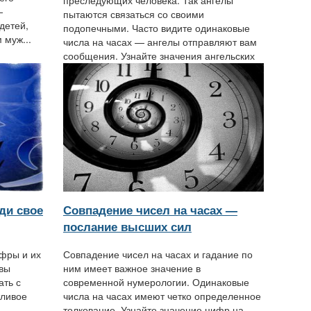
преследующих человека. Так ангелы
—
пытаются связаться со своими
детей,
подопечными. Часто видите одинаковые
 муж...
числа на часах — ангелы отправляют вам
сообщения. Узнайте значения ангельских
чисел, и...
ди свое
Совпадение чисел на часах —
послание высших сил
ифры и их
Совпадение чисел на часах и гадание по
 вы
ним имеет важное значение в
ать с
современной нумерологии. Одинаковые
тливое
числа на часах имеют четко определенное
толкование. Узнайте значение цифр на