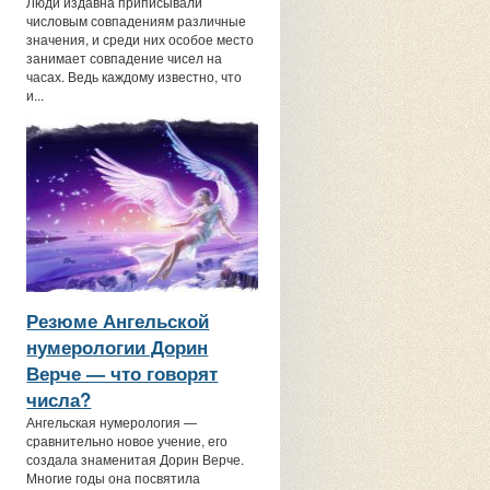
Люди издавна приписывали
числовым совпадениям различные
значения, и среди них особое место
занимает совпадение чисел на
часах. Ведь каждому известно, что
и...
Резюме Ангельской
нумерологии Дорин
Верче — что говорят
числа?
Ангельская нумерология —
сравнительно новое учение, его
создала знаменитая Дорин Верче.
Многие годы она посвятила