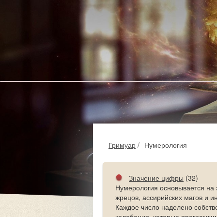
Гримуар
/
Нумерология
Значение цифры
(32)
Нумерология основывается на 
жрецов, ассирийских магов и и
Каждое число наделено собств
колебания, которые программи