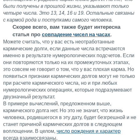
были получены в прошлой жизни, указывают только
четыре числа. Это 13, 14, 16 и 19. Остальные связаны
с кармой рода и поступками самого человека.
Скорее всего, вам также будет интересна
статья про
.
совпадение чисел на часах
Можете считать, что у вас есть неотработанные
кармические долги, если данные числа встречаются
именно в результате нумерологических подсчетов. Если
они повторяются только на их промежуточных этапах,
это совсем не говорит о том, что у вас плохая карма. Но
появиться признаки кармических долгов могут не только
при расчете кармического числа, но и при любых
нумерологических операциях, которые подразумевают
двузначный результат.
В примере вычислений, предложенном выше,
кармического долга нет. Но это не значит, что жизнь
человека, родившегося в эту дату, будет безгрешной и не
станет причиной кармических долгов в следующем
воплощении. В целом,
число рождения и характер
всегда взаимосвязаны.