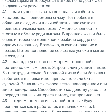
числом кармы интересуются магией, но не достигают
выдающихся результатов.
41
— вам нужно скрывать свои планы и избегать
хвастовства, подвержены сглазу. Нет проблем в
общении с людьми и в личной жизни, вас считают
привлекательным человеком. Имеете склонность к
эгоизму и обману ради выгоды. В прошлой жизни были
очень интересной женщиной и разбили сердце не
одному поклоннику. Возможно, имели отношение к
поэзии. В этом воплощении серьезные успехи в магии
не ожидают.
42
— вас ждет успех во всем, кроме отношений с
противоположным полом. Устроить личную жизнь может
быть затруднительно. В прошлой жизни были большим
любителем выпивки и женщин, за что были биты
супругой. Занимались, скорее всего, пивоварением или
животноводством. Способности к колдовству довольно
посредственны, и интереса к этому, как правило, нет.
43
— ждет множество испытаний, которые будут
проявляться как в работе, так и в личной жизни. В