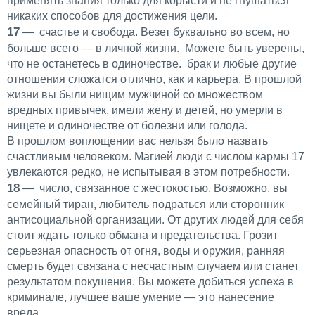
применять знания только для корысти и не гнушаться
никаких способов для достижения цели.
17
— счастье и свобода. Везет буквально во всем, но
больше всего — в личной жизни. Можете быть уверены,
что не останетесь в одиночестве. брак и любые другие
отношения сложатся отлично, как и карьера. В прошлой
жизни вы были нищим мужчиной со множеством
вредных привычек, имели жену и детей, но умерли в
нищете и одиночестве от болезни или голода.
В прошлом воплощении вас нельзя было назвать
счастливым человеком. Магией люди с числом кармы 17
увлекаются редко, не испытывая в этом потребности.
18
— число, связанное с жестокостью. Возможно, вы
семейный тиран, любитель подраться или сторонник
антисоциальной организации. От других людей для себя
стоит ждать только обмана и предательства. Грозит
серьезная опасность от огня, воды и оружия, ранняя
смерть будет связана с несчастным случаем или станет
результатом покушения. Вы можете добиться успеха в
криминале, лучшее ваше умение — это нанесение
вреда.