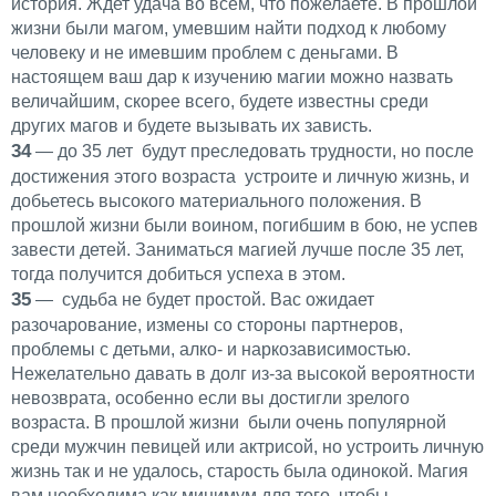
история. Ждет удача во всем, что пожелаете. В прошлой
жизни были магом, умевшим найти подход к любому
человеку и не имевшим проблем с деньгами. В
настоящем ваш дар к изучению магии можно назвать
величайшим, скорее всего, будете известны среди
других магов и будете вызывать их зависть.
34
— до 35 лет будут преследовать трудности, но после
достижения этого возраста устроите и личную жизнь, и
добьетесь высокого материального положения. В
прошлой жизни были воином, погибшим в бою, не успев
завести детей. Заниматься магией лучше после 35 лет,
тогда получится добиться успеха в этом.
35
— судьба не будет простой. Вас ожидает
разочарование, измены со стороны партнеров,
проблемы с детьми, алко- и наркозависимостью.
Нежелательно давать в долг из-за высокой вероятности
невозврата, особенно если вы достигли зрелого
возраста. В прошлой жизни были очень популярной
среди мужчин певицей или актрисой, но устроить личную
жизнь так и не удалось, старость была одинокой. Магия
вам необходима как минимум для того, чтобы