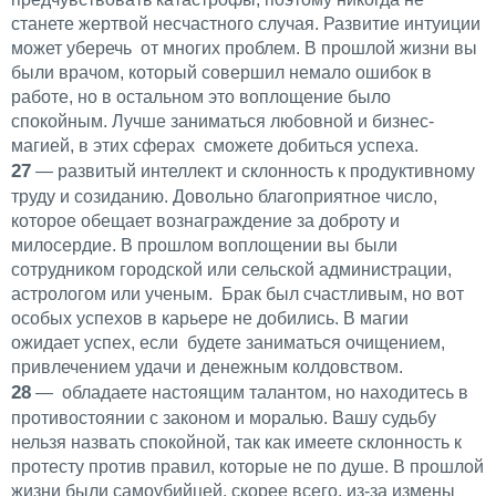
станете жертвой несчастного случая. Развитие интуиции
может уберечь от многих проблем. В прошлой жизни вы
были врачом, который совершил немало ошибок в
работе, но в остальном это воплощение было
спокойным. Лучше заниматься любовной и бизнес-
магией, в этих сферах сможете добиться успеха.
27
— развитый интеллект и склонность к продуктивному
труду и созиданию. Довольно благоприятное число,
которое обещает вознаграждение за доброту и
милосердие. В прошлом воплощении вы были
сотрудником городской или сельской администрации,
астрологом или ученым. Брак был счастливым, но вот
особых успехов в карьере не добились. В магии
ожидает успех, если будете заниматься очищением,
привлечением удачи и денежным колдовством.
28
— обладаете настоящим талантом, но находитесь в
противостоянии с законом и моралью. Вашу судьбу
нельзя назвать спокойной, так как имеете склонность к
протесту против правил, которые не по душе. В прошлой
жизни были самоубийцей, скорее всего, из-за измены