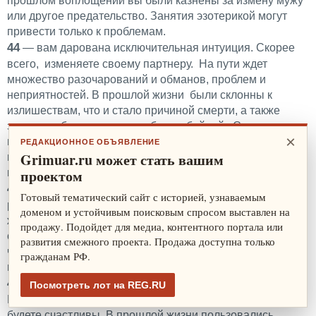
прошлом воплощении вы были казнены за измену мужу
или другое предательство. Занятия эзотерикой могут
привести только к проблемам.
44
— вам дарована исключительная интуиция. Скорее
всего, изменяете своему партнеру. На пути ждет
множество разочарований и обманов, проблем и
неприятностей. В прошлой жизни были склонны к
излишествам, что и стало причиной смерти, а также
злоупотребляли властью и были убийцей. Супруга вам
×
изменяла, это и объясняет подобные склонности в этом
РЕДАКЦИОННОЕ ОБЪЯВЛЕНИЕ
Grimuar.ru может стать вашим
воплощении. Занятия магией грозят проблемами с
проектом
психикой.
45
— в начале жизни придется пережить немало
Готовый тематический сайт с историей, узнаваемым
разочарований. Но дальнейший успех зависит от
доменом и устойчивым поисковым спросом выставлен на
желания трудиться и развивать интеллектуальные
продажу. Подойдет для медиа, контентного портала или
способности. В прошлой жизни вы способствовали
развития смежного проекта. Продажа доступна только
чужому счастью или здоровью, но в любви были
гражданам РФ.
несчастны. Экстраординарных способностей к магии нет.
46
— благоприятное для дружбы и личной жизни число.
Посмотреть лот на REG.RU
Но если вы думаете вступить в брак по расчету, вряд ли
будете счастливы. В прошлой жизни пользовались