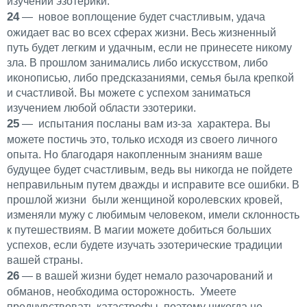
изучении эзотерики.
24
— новое воплощение будет счастливым, удача
ожидает вас во всех сферах жизни. Весь жизненный
путь будет легким и удачным, если не принесете никому
зла. В прошлом занимались либо искусством, либо
иконописью, либо предсказаниями, семья была крепкой
и счастливой. Вы можете с успехом заниматься
изучением любой области эзотерики.
25
— испытания посланы вам из-за характера. Вы
можете постичь это, только исходя из своего личного
опыта. Но благодаря накопленным знаниям ваше
будущее будет счастливым, ведь вы никогда не пойдете
неправильным путем дважды и исправите все ошибки. В
прошлой жизни были женщиной королевских кровей,
изменяли мужу с любимым человеком, имели склонность
к путешествиям. В магии можете добиться больших
успехов, если будете изучать эзотерические традиции
вашей страны.
26
— в вашей жизни будет немало разочарований и
обманов, необходима осторожность. Умеете
предчувствовать катастрофы, поэтому никогда не