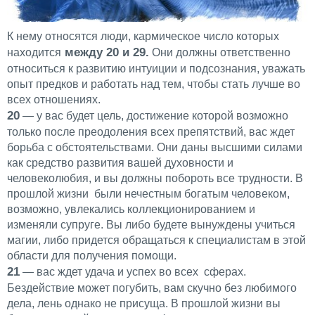
К нему относятся люди, кармическое число которых
между 20 и 29.
находится
Они должны ответственно
относиться к развитию интуиции и подсознания, уважать
опыт предков и работать над тем, чтобы стать лучше во
всех отношениях.
20
— у вас будет цель, достижение которой возможно
только после преодоления всех препятствий, вас ждет
борьба с обстоятельствами. Они даны высшими силами
как средство развития вашей духовности и
человеколюбия, и вы должны побороть все трудности. В
прошлой жизни были нечестным богатым человеком,
возможно, увлекались коллекционированием и
изменяли супруге. Вы либо будете вынуждены учиться
магии, либо придется обращаться к специалистам в этой
области для получения помощи.
21
— вас ждет удача и успех во всех сферах.
Бездействие может погубить, вам скучно без любимого
дела, лень однако не присуща. В прошлой жизни вы