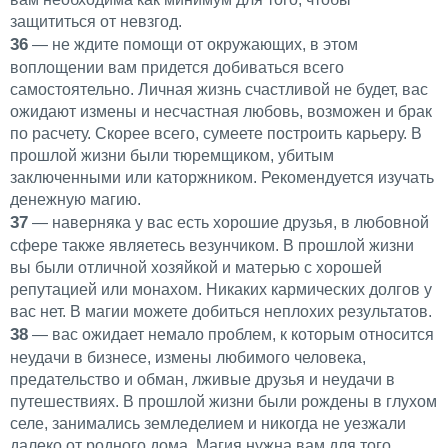
защититься от невзгод.
36
— не ждите помощи от окружающих, в этом
воплощении вам придется добиваться всего
самостоятельно. Личная жизнь счастливой не будет, вас
ожидают измены и несчастная любовь, возможен и брак
по расчету. Скорее всего, сумеете построить карьеру. В
прошлой жизни были тюремщиком, убитым
заключенными или каторжником. Рекомендуется изучать
денежную магию.
37
— наверняка у вас есть хорошие друзья, в любовной
сфере также являетесь везунчиком. В прошлой жизни
вы были отличной хозяйкой и матерью с хорошей
репутацией или монахом. Никаких кармических долгов у
вас нет. В магии можете добиться неплохих результатов.
38
— вас ожидает немало проблем, к которым относится
неудачи в бизнесе, измены любимого человека,
предательство и обман, лживые друзья и неудачи в
путешествиях. В прошлой жизни были рождены в глухом
селе, занимались земледелием и никогда не уезжали
далеко от родного дома. Магия нужна вам для того,