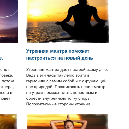
я
Утренняя мантра поможет
е.
настроиться на новый день
о для
Утренняя мантра дает настрой всему дню.
ловека.
Ведь в эти часы так легко войти в
 потока
гармонию с самим собой и с окружающей
ртнера,
нас природой. Практиковать пение мантр
ье и в
по утрам поможет стать целостным и
ловек
обрести внутреннюю точку опоры.
Положительные стороны утренни...