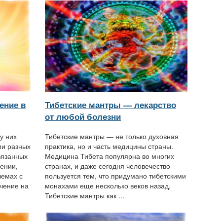
ение в
Тибетские мантры — лекарство
от любой болезни
у них
Тибетские мантры — не только духовная
ми разных
практика, но и часть медицины страны.
связанных
Медицина Тибета популярна во многих
ении,
странах, и даже сегодня человечество
лемах с
пользуется тем, что придумано тибетскими
ачение на
монахами еще несколько веков назад.
Тибетские мантры как ...