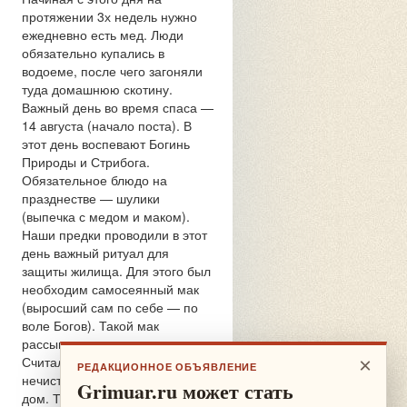
протяжении 3х недель нужно
ежедневно есть мед. Люди
обязательно купались в
водоеме, после чего загоняли
туда домашнюю скотину.
Важный день во время спаса —
14 августа (начало поста). В
этот день воспевают Богинь
Природы и Стрибога.
Обязательное блюдо на
празднестве — шулики
(выпечка с медом и маком).
Наши предки проводили в этот
день важный ритуал для
защиты жилища. Для этого был
необходим самосеянный мак
(выросший сам по себе — по
воле Богов). Такой мак
рассыпали вокруг жилища.
Считалось, что отныне ни одна
×
РЕДАКЦИОННОЕ ОБЪЯВЛЕНИЕ
нечисть не могла проникнуть в
Grimuar.ru может стать
дом. Также проводятся обряды