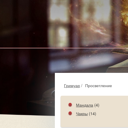
Гримуар
/
Просветление
Мандала
(4)
Чакры
(14)