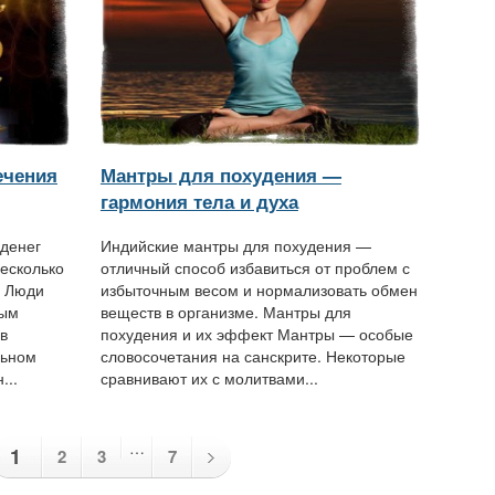
ечения
Мантры для похудения —
гармония тела и духа
денег
Индийские мантры для похудения —
есколько
отличный способ избавиться от проблем с
. Люди
избыточным весом и нормализовать обмен
ным
веществ в организме. Мантры для
в
похудения и их эффект Мантры — особые
льном
словосочетания на санскрите. Некоторые
...
сравнивают их с молитвами...
…
1
2
3
7