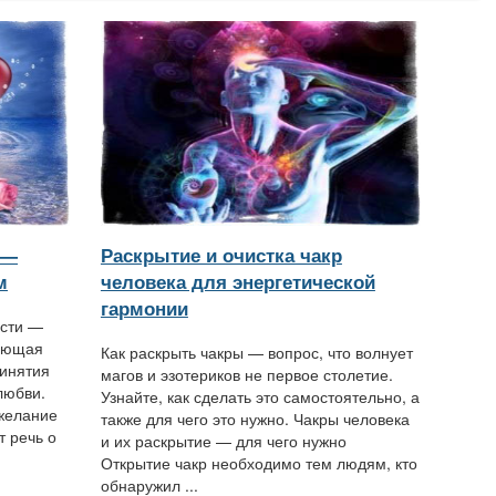
 —
Раскрытие и очистка чакр
м
человека для энергетической
гармонии
ости —
вающая
Как раскрыть чакры — вопрос, что волнует
ринятия
магов и эзотериков не первое столетие.
любви.
Узнайте, как сделать это самостоятельно, а
желание
также для чего это нужно. Чакры человека
т речь о
и их раскрытие — для чего нужно
Открытие чакр необходимо тем людям, кто
обнаружил ...