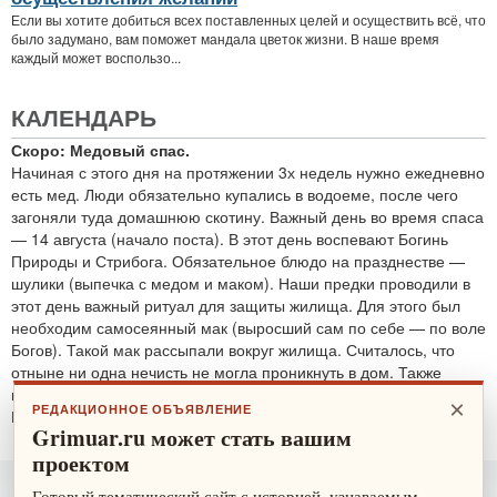
Если вы хотите добиться всех поставленных целей и осуществить всё, что
было задумано, вам поможет мандала цветок жизни. В наше время
каждый может воспользо...
КАЛЕНДАРЬ
Скоро: Медовый спас.
Начиная с этого дня на протяжении 3х недель нужно ежедневно
есть мед. Люди обязательно купались в водоеме, после чего
загоняли туда домашнюю скотину. Важный день во время спаса
— 14 августа (начало поста). В этот день воспевают Богинь
Природы и Стрибога. Обязательное блюдо на празднестве —
шулики (выпечка с медом и маком). Наши предки проводили в
этот день важный ритуал для защиты жилища. Для этого был
необходим самосеянный мак (выросший сам по себе — по воле
Богов). Такой мак рассыпали вокруг жилища. Считалось, что
отныне ни одна нечисть не могла проникнуть в дом. Также
проводятся обряды для защиты от злобных духов.
×
РЕДАКЦИОННОЕ ОБЪЯВЛЕНИЕ
По теме:
защитные ритуалы
Grimuar.ru может стать вашим
проектом
Готовый тематический сайт с историей, узнаваемым