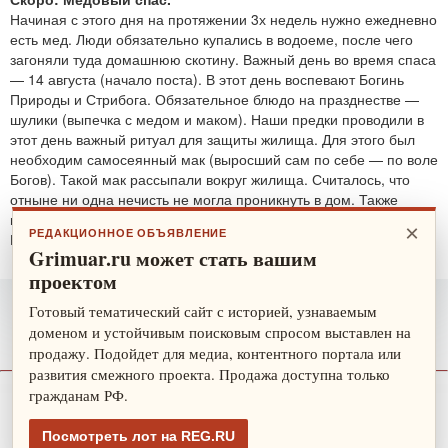
Начиная с этого дня на протяжении 3х недель нужно ежедневно
есть мед. Люди обязательно купались в водоеме, после чего
загоняли туда домашнюю скотину. Важный день во время спаса
— 14 августа (начало поста). В этот день воспевают Богинь
Природы и Стрибога. Обязательное блюдо на празднестве —
шулики (выпечка с медом и маком). Наши предки проводили в
этот день важный ритуал для защиты жилища. Для этого был
необходим самосеянный мак (выросший сам по себе — по воле
Богов). Такой мак рассыпали вокруг жилища. Считалось, что
отныне ни одна нечисть не могла проникнуть в дом. Также
проводятся обряды для защиты от злобных духов.
×
РЕДАКЦИОННОЕ ОБЪЯВЛЕНИЕ
По теме:
защитные ритуалы
Grimuar.ru может стать вашим
проектом
Готовый тематический сайт с историей, узнаваемым
доменом и устойчивым поисковым спросом выставлен на
продажу. Подойдет для медиа, контентного портала или
развития смежного проекта. Продажа доступна только
гражданам РФ.
О нас
Рекламодателю
Карта сайта
Посмотреть лот на REG.RU