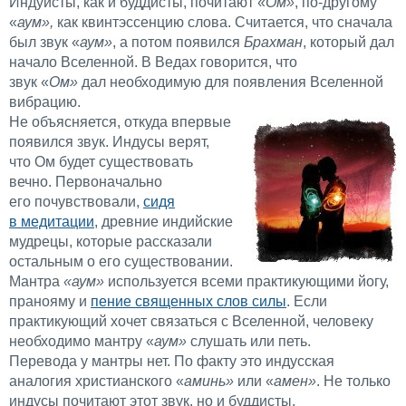
Индуисты, как и буддисты, почитают «
Ом»
, по-другому
«
аум»,
как квинтэссенцию слова. Считается, что сначала
был звук «
аум»
, а потом появился
Брахман
, который дал
начало Вселенной. В Ведах говорится, что
звук «
Ом»
дал необходимую для появления Вселенной
вибрацию.
Не объясняется, откуда впервые
появился звук. Индусы верят,
что Ом будет существовать
вечно. Первоначально
его почувствовали,
сидя
в медитации
, древние индийские
мудрецы, которые рассказали
остальным о его существовании.
Мантра
«
аум»
используется всеми практикующими йогу,
пранояму и
пение священных слов силы
. Если
практикующий хочет связаться с Вселенной, человеку
необходимо мантру «
аум»
слушать или петь.
Перевода у мантры нет. По факту это индусская
аналогия христианского «
аминь»
или «
амен»
. Не только
индусы почитают этот звук, но и буддисты,