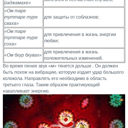
йаджамахе
»
«
Ом таре
туттаре туре
для защиты от соблазнов;
сваха
»
«
Ом таре
для привлечения в жизнь энергии
туттаре туре
любви;
соха
»
для привлечения в жизнь
«
Ом бхур бхувах
»
положительных изменений.
Во время пения звук
«м»
тянется дольше . Он должен
быть похож на вибрацию, которую издает удар большого
колокола. Направлять его необходимо в область
третьего глаза. Таким образом практикующий
накапливает энергию.