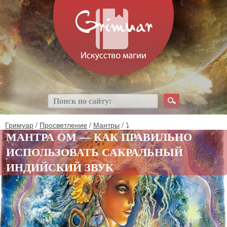
Гримуар
/
Просветление
/
Мантры
/ ⤵
МАНТРА ОМ — КАК ПРАВИЛЬНО
ИСПОЛЬЗОВАТЬ САКРАЛЬНЫЙ
ИНДИЙСКИЙ ЗВУК