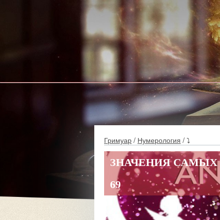
Гримуар
/
Нумерология
/ ⤵
ЗНАЧЕНИЯ САМЫХ 
69