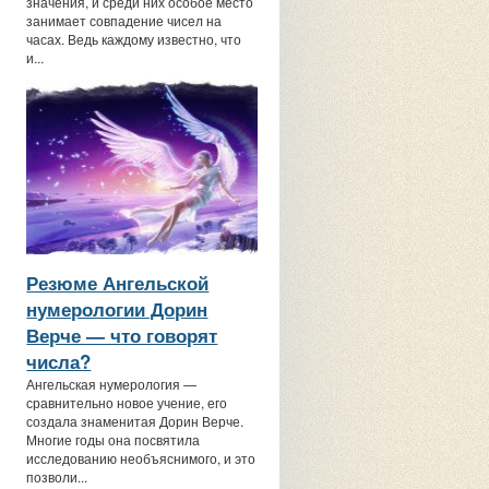
значения, и среди них особое место
занимает совпадение чисел на
часах. Ведь каждому известно, что
и...
Резюме Ангельской
нумерологии Дорин
Верче — что говорят
числа?
Ангельская нумерология —
сравнительно новое учение, его
создала знаменитая Дорин Верче.
Многие годы она посвятила
исследованию необъяснимого, и это
позволи...