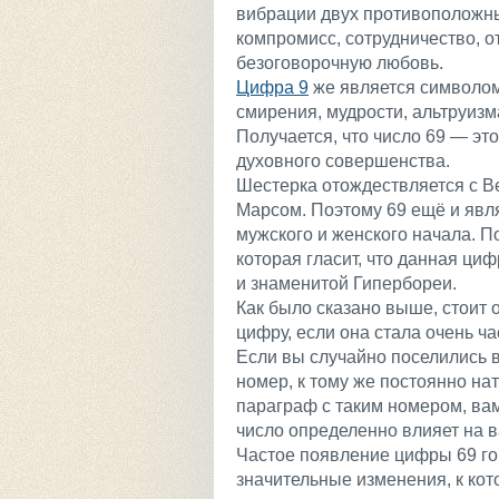
вибрации двух противоположных
компромисс, сотрудничество, о
безоговорочную любовь.
Цифра 9
же является символом
смирения, мудрости, альтруизм
Получается, что число 69 — эт
духовного совершенства.
Шестерка отождествляется с В
Марсом. Поэтому 69 ещё и явл
мужского и женского начала. П
которая гласит, что данная ци
и знаменитой Гипербореи.
Как было сказано выше, стоит
цифру, если она стала очень ч
Если вы случайно поселились в
номер, к тому же постоянно на
параграф с таким номером, вам 
число определенно влияет на в
Частое появление цифры 69 го
значительные изменения, к кот