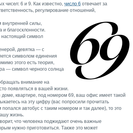
 чисел: 6 и 9. Как известно,
число 6
отвечает за
тветственность, регулирование отношений,
 внутренней силы,
а и благосклонности.
о настоящий символ
енерой, девятка — с
яется символом единения
омимо этого есть теория,
фра — символ черного солнца
 обращать внимание на
асто появляться в вашей жизни.
 доме, квартире, под номером 69, ваш офис имеет такой
тыкаетесь на эту цифру (вас попросили прочитать
попался автобус с таким номером и так далее), то это
ашу жизнь.
ворит, что человека поджидают очень важные
орым нужно приготовиться. Также это может