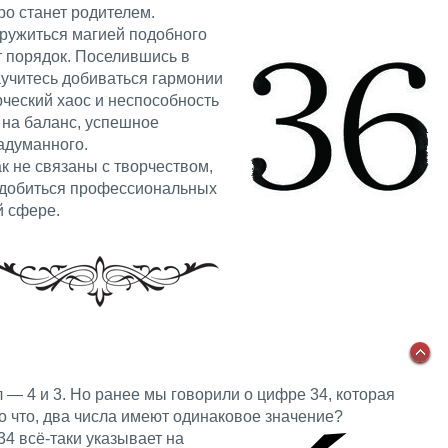
оро станет родителем.
ружиться магией подобного
ет порядок. Поселившись в
аучитесь добиваться гармонии
рческий хаос и неспособность
 на баланс, успешное
адуманного.
ак не связаны с творчеством,
 добиться профессиональных
й сфере.
л — 4 и 3. Но ранее мы говорили о цифре 34, которая
Но что, два числа имеют одинаковое значение?
34 всё-таки указывает на