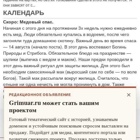
они зависят от с...
КАЛЕНДАРЬ
Скоро: Медовый спас.
Начиная с этого дня на протяжении 3х недель нужно ежедневно
есть мед. Люди обязательно купались в водоеме, после чего
загоняли туда домашнюю скотину. Важный день во время спаса
— 14 августа (начало поста). В этот день воспевают Богинь
Природы и Стрибога. Обязательное блюдо на празднестве —
шулики (выпечка с медом и маком). Наши предки проводили в
этот день важный ритуал для защиты жилища. Для этого был
необходим самосеянный мак (выросший сам по себе — по воле
Богов). Такой мак рассыпали вокруг жилища. Считалось, что
отныне ни одна нечисть не могла проникнуть в дом. Также
проводятся обряды для защиты от злобных духов.
×
РЕДАКЦИОННОЕ ОБЪЯВЛЕНИЕ
По теме:
защитные ритуалы
Grimuar.ru может стать вашим
проектом
Готовый тематический сайт с историей, узнаваемым
доменом и устойчивым поисковым спросом выставлен на
продажу. Подойдет для медиа, контентного портала или
развития смежного проекта. Продажа доступна только