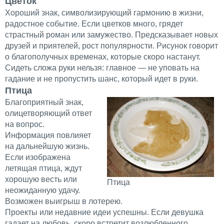
Цветок
Хороший знак, символизирующий гармонию в жизни,
радостное событие. Если цветков много, грядет
страстный роман или замужество. Предсказывает новых
друзей и приятелей, рост популярности. Рисунок говорит
о благополучных временах, которые скоро настанут.
Сидеть сложа руки нельзя: главное — не уповать на
гадание и не пропустить шанс, который идет в руки.
Птица
Благоприятный знак,
олицетворяющий ответ
на вопрос.
Информация повлияет
на дальнейшую жизнь.
Если изображена
летящая птица, ждут
хорошую весть или
Птица
неожиданную удачу.
Возможен выигрыш в лотерею.
Проекты или недавние идеи успешны. Если девушка
гадает на любовь, скоро встретит возлюбленного.