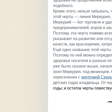
здоровья на продолжении всей
подобного.
Кроме этого, нельзя забывать, 
этой черты — линия Меркурия, 
Меркурий — бог торговли и уда
предпринимателей, воров и ав
Поэтому, эта черта помимо все
указывает на развитие или отсу
качеств, как красноречие, хитр
Ещё одно название этой черты
Поэтому по ней можно определ
здоровье носителя в разные пе
уже было сказано выше, начало
зоне Меркурия, под мизинцем. 
пересечения с
черточкой Серд
детских годах владельца. От п
годы; и остаток черты повеству