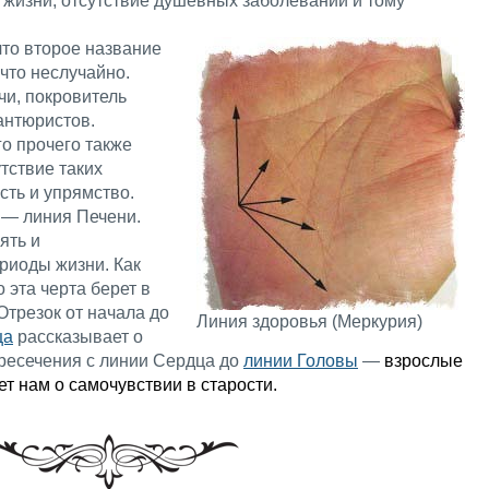
 жизни, отсутствие душевных заболеваний и тому
что второе название
что неслучайно.
чи, покровитель
антюристов.
го прочего также
тствие таких
ость и упрямство.
 — линия Печени.
ять и
риоды жизни. Как
 эта черта берет в
Отрезок от начала до
Линия здоровья (Меркурия)
ца
рассказывает о
ересечения с линии Сердца до
линии Головы
—
взрослые
ет нам о самочувствии в старости.