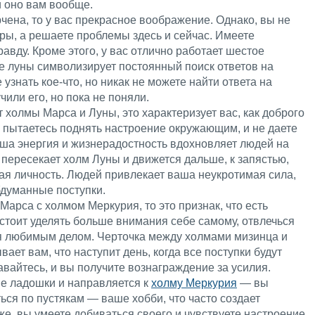
и оно вам вообще.
рчена, то у вас прекрасное воображение. Однако, вы не
ры, а решаете проблемы здесь и сейчас. Имеете
авду. Кроме этого, у вас отлично работает шестое
е луны символизирует постоянный поиск ответов на
узнать кое-что, но никак не можете найти ответа на
или его, но пока не поняли.
т холмы Марса и Луны, это характеризует вас, как доброго
а пытаетесь поднять настроение окружающим, и не даете
аша энергия и жизнерадостность вдохновляет людей на
 пересекает холм Луны и движется дальше, к запястью,
мая личность. Людей привлекает ваша неукротимая сила,
бдуманные поступки.
Марса с холмом Меркурия, то это признак, что есть
стоит уделять больше внимания себе самому, отвлечься
ся любимым делом. Черточка между холмами мизинца и
ет вам, что наступит день, когда все поступки будут
авайтесь, и вы получите вознаграждение за усилия.
не ладошки и направляется к
холму Меркурия
— вы
ься по пустякам — ваше хобби, что часто создает
е, вы умеете добиваться своего и чувствуете настроение