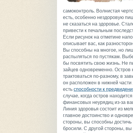
самоконтроль. Волнистая черто
есть, особенно нездоровую пищ
не сказаться на здоровье. Стал
привести к печальным последс
Если рисунок на отметине напом
описывает вас, как разносторо
Вы способны на многое, но лиш
распыляться по пустякам. Выбе
бы посвятить свою жизнь. Не п
зайцев одновременно. Остров 
трактоваться по-разному, в зав
он расположен в нижней части л
есть
способности к предвиден
случае, когда остров находится
финансовых неурядиц из-за ва
Линия здоровья состоит из мел
главное достоинство и одновр
стороны, вы способны достичь 
бросили. С другой стороны, вы