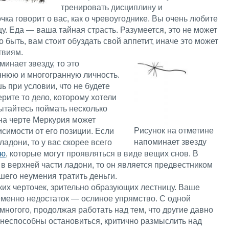
тренировать дисциплину и
чка говорит о вас, как о чревоугоднике. Вы очень любите
у. Еда — ваша тайная страсть. Разумеется, это не может
о быть, вам стоит обуздать свой аппетит, иначе это может
твиям.
инает звезду, то это
ннюю и многогранную личность.
ь при условии, что не будете
рите то дело, которому хотели
ытайтесь поймать несколько
на черте Меркурия может
Рисунок на отметине
исимости от его позиции. Если
напоминает звезду
адони, то у вас скорее всего
ию
, которые могут проявляться в виде вещих снов. В
 в верхней части ладони, то он является предвестником
шего неумения тратить деньги.
ких черточек, зрительно образующих лестницу. Ваше
еменно недостаток — ослиное упрямство. С одной
многого, продолжая работать над тем, что другие давно
 неспособны остановиться, критично размыслить над