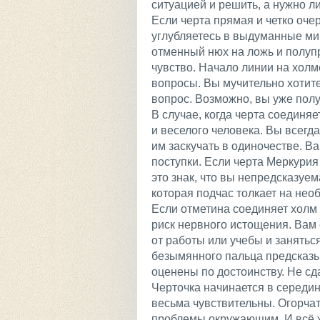
ситуацией и решить, а нужно л
Если черта прямая и четко оче
углубляетесь в выдуманные ми
отменный нюх на ложь и полупр
чувство. Начало линии на холм
вопросы. Вы мучительно хотите 
вопрос. Возможно, вы уже получ
В случае, когда черта соединяе
и веселого человека. Вы всегд
им заскучать в одиночестве. В
поступки. Если черта Меркурия
это знак, что вы непредсказуе
которая подчас толкает на нео
Если отметина соединяет холм 
риск нервного истощения. Вам 
от работы или учебы и занять
безымянного пальца предсказыва
оценены по достоинству. Не сд
Черточка начинается в середи
весьма чувствительны. Огорчат
проблемы окружающим. И всё ж