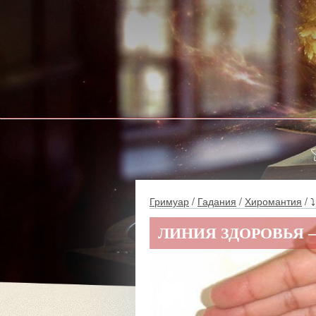
Гримуар
/
Гадания
/
Хиромантия
/ ⤵
ЛИНИЯ ЗДОРОВЬЯ 