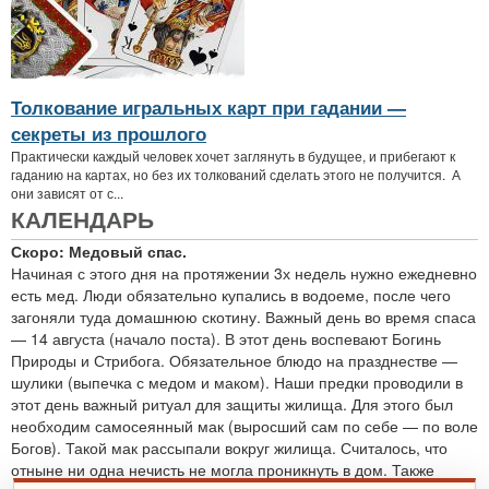
Толкование игральных карт при гадании —
секреты из прошлого
Практически каждый человек хочет заглянуть в будущее, и прибегают к
гаданию на картах, но без их толкований сделать этого не получится. А
они зависят от с...
КАЛЕНДАРЬ
Скоро: Медовый спас.
Начиная с этого дня на протяжении 3х недель нужно ежедневно
есть мед. Люди обязательно купались в водоеме, после чего
загоняли туда домашнюю скотину. Важный день во время спаса
— 14 августа (начало поста). В этот день воспевают Богинь
Природы и Стрибога. Обязательное блюдо на празднестве —
шулики (выпечка с медом и маком). Наши предки проводили в
этот день важный ритуал для защиты жилища. Для этого был
необходим самосеянный мак (выросший сам по себе — по воле
Богов). Такой мак рассыпали вокруг жилища. Считалось, что
отныне ни одна нечисть не могла проникнуть в дом. Также