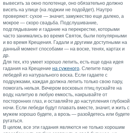
вывесить за окно полотенце, оно обязательно должно
висеть на улице (на лоджии не подойдет). Наутро
проверяют: сухое — значит, замужество еще далеко, а
мокрое — скоро свадьба. Подслушивание,
подглядывание и гадание на перекрестке, которыми
часто занимались во время Святок, были популярными
и во время Крещения. Гадали и другими доступными на
данный момент способами — на воске, тенях, картах и
др.
Для тех, кто умеет хорошо лепить, есть еще одна идея
гадания на Крещение
на суженого
. Слепите пару
лебедей из натурального воска. Если гадаете с
подружками, каждая должна лепить только свою пару,
помогать нельзя. Вечером восковых птиц пускайте на
воду, налитую в любую емкость, накрывайте от
посторонних глаз, и оставляйте до наступления глубокой
ночи. Если лебеди будут плавать вместе, значит, и жить с
мужем хорошо будете, а врозь — разойдетесь или будете
ругаться.
В целом, все эти гадания являются не только хорошим