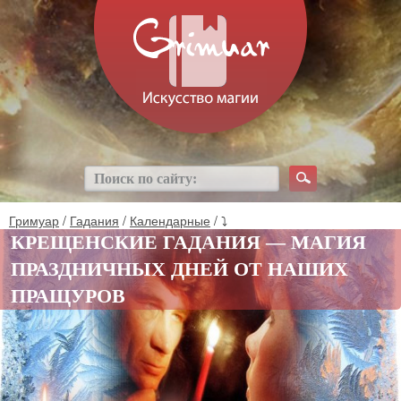
Гримуар
/
Гадания
/
Календарные
/ ⤵
КРЕЩЕНСКИЕ ГАДАНИЯ — МАГИЯ
ПРАЗДНИЧНЫХ ДНЕЙ ОТ НАШИХ
ПРАЩУРОВ